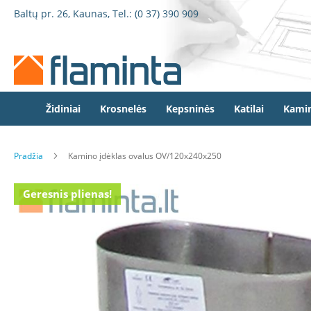
Židiniai
Pereiti
Baltų pr. 26, Kaunas, Tel.:
(0 37) 390 909
Židinio
prie
kapsulės
turinio
Dorako
Dorako
Linea
Defro
Židiniai
Krosnelės
Kepsninės
Katilai
Kamin
Home
Romotop
Pradžia
Kamino įdėklas ovalus OV/120x240x250
Spartherm
Invicta
Eiti
Geresnis plienas!
Seguin
į
galerijos
Wanders
pabaigą
Morsø
Bronpi
Heta
Elektriniai