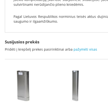
Koklinės
sutvirtinami nerūdijančio plieno kniedėmis.
krosnelės
Maisto
Pagal Lietuvos Respublikos norminius teisės aktus dujin
ruošimo
saugumo ir ilgaamžiškumo.
krosnelės
Pakabinamos
krosnelės
Susijusios prekės
Granulinės
krosnelės
Pridėti į krepšelį prekes pasirinktinai arba
pažymėti visas
Stiklai
po
krosnele
Krosnelių
pajungimo
vamzdžiai
Krosnelių
gamintojai
Morsø
Romotop