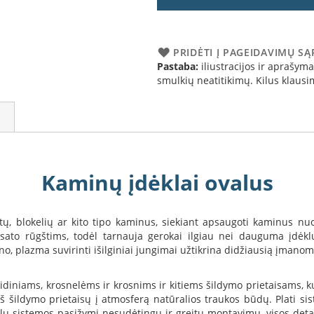
PRIDĖTI Į PAGEIDAVIMŲ S
Pastaba:
iliustracijos ir aprašymai
smulkių neatitikimų. Kilus klau
Kaminų įdėklai ovalus
, blokelių ar kito tipo kaminus, siekiant apsaugoti kaminus nuo
ensato rūgštims, todėl tarnauja gerokai ilgiau nei dauguma įdėk
no, plazma suvirinti išilginiai jungimai užtikrina didžiausią įmano
ams, židiniams, krosnelėms ir krosnims ir kitiems šildymo prietais
iš šildymo prietaisų į atmosferą natūralios traukos būdų. Plati si
dėklų sistemos pasižymi nesudėtingu ir greitu montavimu, visos deta