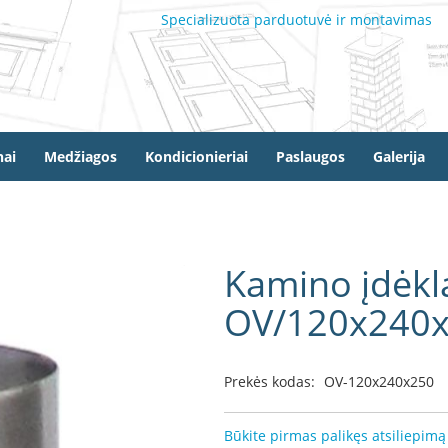
Specializuota parduotuvė ir montavimas
ai
Medžiagos
Kondicionieriai
Paslaugos
Galerija
Kamino įdėkl
OV/120x240
Prekės kodas:
OV-120x240x250
Būkite pirmas palikęs atsiliepimą