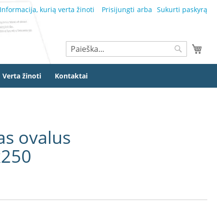
Informacija, kurią verta žinoti
Prisijungti
Sukurti paskyrą
Ieškoti
Mano
Ieškoti
Verta žinoti
Kontaktai
as ovalus
x250