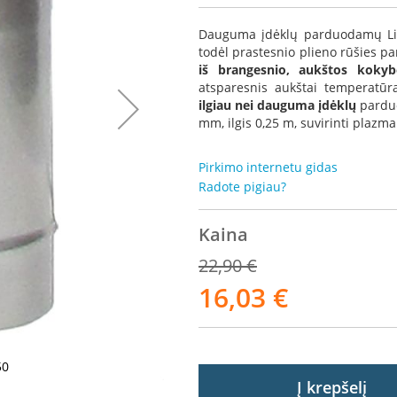
Dauguma įdėklų parduodamų Liet
todėl prastesnio plieno rūšies p
iš brangesnio, aukštos kokyb
atsparesnis aukštai temperatūra
ilgiau nei dauguma įdėklų
parduo
mm, ilgis 0,25 m, suvirinti plazma
Pirkimo internetu gidas
Radote pigiau?
Kaina
22,90 €
16,03 €
Akcija
50
Kam
Į krepšelį