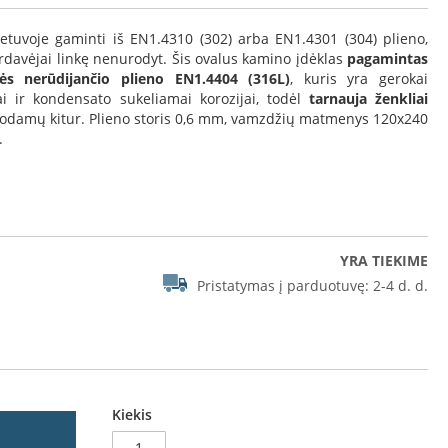
uvoje gaminti iš EN1.4310 (302) arba EN1.4301 (304) plieno,
ardavėjai linkę nenurodyt. Šis ovalus kamino įdėklas
pagamintas
ės nerūdijančio plieno EN1.4404 (316L)
, kuris yra gerokai
i ir kondensato sukeliamai korozijai, todėl
tarnauja ženkliai
damų kitur. Plieno storis 0,6 mm, vamzdžių matmenys 120x240
.
YRA TIEKIME
Pristatymas į parduotuvę:
2-4 d. d.
ino įdėklai ovalūs
Kiekis