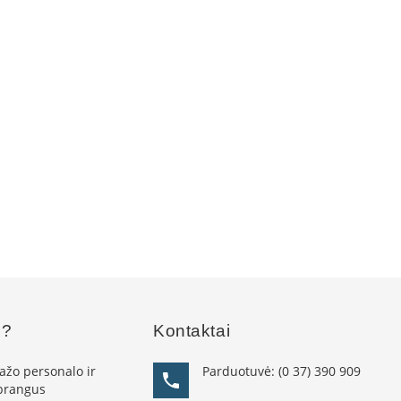
s?
Kontaktai
žo personalo ir
Parduotuvė:
(0 37) 390 909
 brangus