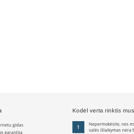
a
Kodėl verta rinktis mu
Nepermokėsite, nes ma
ernetu gidas
1
salės išlaikymas nėra
s garantija