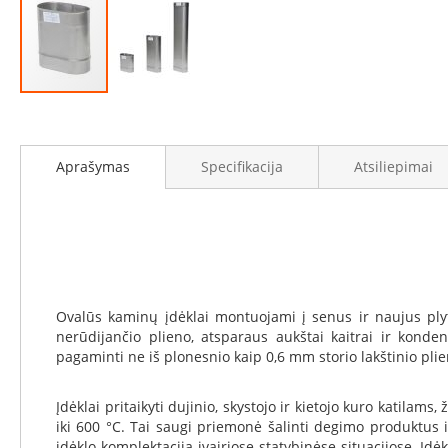
Židinių
stiklai
Karščiui
atsparus
stiklas
Eiti
Stiklas
į
grindims
galerijos
paradžią
Aprašymas
Specifikacija
Atsiliepimai
Dūmtraukiai
židiniams
Krosnelės
Ketaus
krosnelės
Krosnelės
su
Ovalūs kaminų įdėklai montuojami į senus ir naujus plytų
vandens
nerūdijančio plieno, atsparaus aukštai kaitrai ir kond
kontūru
pagaminti ne iš plonesnio kaip 0,6 mm storio lakštinio plie
Krosnelės
su
Įdėklai pritaikyti dujinio, skystojo ir kietojo kuro katil
šilumokaičiu
iki 600 °C. Tai saugi priemonė šalinti degimo produktus 
įdėklo komplektaciją įvairiose statybinėse situacijose. Į