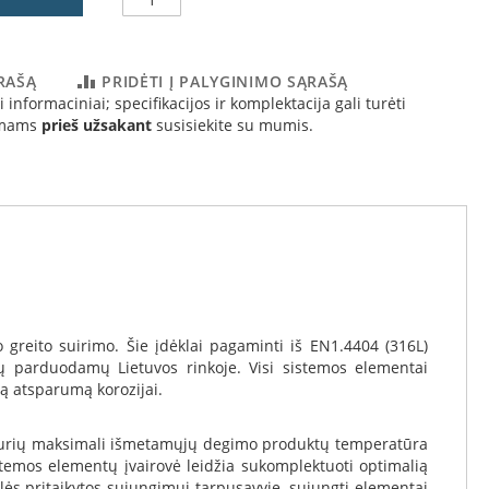
ĄRAŠĄ
PRIDĖTI Į PALYGINIMO SĄRAŠĄ
 informaciniai; specifikacijos ir komplektacija gali turėti
simams
prieš užsakant
susisiekite su mumis.
 greito suirimo. Šie įdėklai pagaminti iš EN1.4404 (316L)
lų parduodamų Lietuvos rinkoje. Visi sistemos elementai
mą atsparumą korozijai.
ams, kurių maksimali išmetamųjų degimo produktų temperatūra
stemos elementų įvairovė leidžia sukomplektuoti optimalią
lės pritaikytos sujungimui tarpusavyje, sujungti elementai