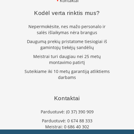
Kontaktai
k
a
Kodėl verta rinktis mus?
m
p
i
Nepermokėsite, nes mažo personalo ir
a
salės išlaikymas nėra brangus
i
Daugumą prekių pristatome tiesiogiai iš
o
gamintojų tiekėjų sandėlių
r
t
Meistrai turi daugiau nei 25 metų
a
montavimo patirtį
k
Suteikiame iki 10 metų garantiją atliktiems
i
darbams
a
i
Ž
Kontaktai
i
d
i
Parduotuvė:
(0 37) 390 909
n
Parduotuvė:
0 674 88 333
i
Meistrai:
0 686 40 302
a
i