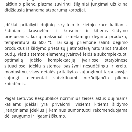
B
lakštinio plieno, plazma suvirinti išilginiai jungimai užtikrina
r
didžiausią įmanomą atsparumą korozijai.
o
n
Įdėklai pritaikyti dujinio, skystojo ir kietojo kuro katilams,
p
židiniams, krosnelėms ir krosnims ir kitiems šildymo
i
prietaisams, kurių maksimali išmetamųjų degimo produktų
H
temperatūra iki 600 °C. Tai saugi priemonė šalinti degimo
e
produktus iš šildymo prietaisų į atmosferą natūralios traukos
t
būdų. Plati sistemos elementų įvairovė leidžia sukomplektuoti
a
optimalią įdėklo komplektaciją įvairiose statybinėse
situacijose. Įdėklų sistemos pasižymi nesudėtingu ir greitu
E
montavimu, visos detalės pritaikytos sujungimui tarpusavyje,
l
sujungti elementai sutvirtinami nerūdijančio plieno
e
kniedėmis.
k
t
r
Pagal Lietuvos Respublikos norminius teisės aktus dujiniams
i
katilams įdėklai yra privalomi. Visiems kitiems šildymo
n
įrenginiams įdėklus į kaminus sumontuoti rekomenduojama
i
dėl saugumo ir ilgaamžiškumo.
a
i
ž