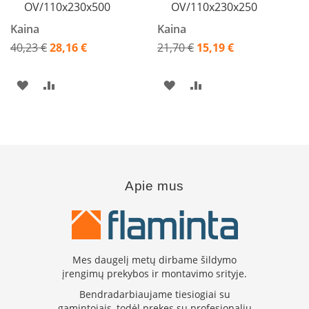
OV/110x230x500
OV/110x230x250
K
a
Kaina
Kaina
r
40,23 €
28,16 €
21,70 €
15,19 €
š
Akcija
Akcija
t
o
PRIDĖTI
PRIDĖTI
PRIDĖTI
PRIDĖTI
o
r
Į
Į
Į
Į
o
v
PAGEIDAVIMŲ
PALYGINIMO
PAGEIDAVIMŲ
PALYGINIMO
e
n
SĄRAŠĄ
SĄRAŠĄ
SĄRAŠĄ
SĄRAŠĄ
t
i
Apie mus
l
i
a
t
o
r
Mes daugelį metų dirbame šildymo
i
įrengimų prekybos ir montavimo srityje.
a
Bendradarbiaujame tiesiogiai su
i
gamintojais, todėl prekes su profesionaliu