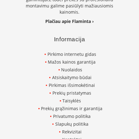
montavimu galime pasiūlyti mažiausiomis
L
kainomis.
a
n
Plačiau apie Flaminta ›
k
s
t
Informacija
ū
s
o
Pirkimo internetu gidas
r
Mažos kainos garantija
t
Nuolaidos
a
Atsiskaitymo būdai
k
i
Pirkimas išsimokėtinai
a
Prekių pristatymas
i
Taisyklės
S
Prekių grąžinimas ir garantija
t
Privatumo politika
a
Slapukų politika
č
i
Rekvizitai
a