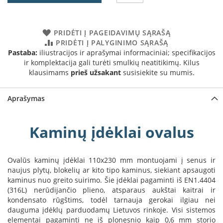
a
S
PRIDĖTI Į PAGEIDAVIMŲ SĄRAŠĄ
e
PRIDĖTI Į PALYGINIMO SĄRAŠĄ
g
Pastaba:
iliustracijos ir aprašymai informaciniai; specifikacijos
u
ir komplektacija gali turėti smulkių neatitikimų. Kilus
i
klausimams
prieš užsakant
susisiekite su mumis.
n
W
Aprašymas
a
n
d
Kaminų įdėklai ovalus
e
r
s
Ovalūs kaminų įdėklai 110x230 mm montuojami į senus ir
naujus plytų, blokelių ar kito tipo kaminus, siekiant apsaugoti
M
o
kaminus nuo greito suirimo. Šie įdėklai pagaminti iš EN1.4404
r
(316L) nerūdijančio plieno, atsparaus aukštai kaitrai ir
s
kondensato rūgštims, todėl tarnauja gerokai ilgiau nei
ø
dauguma įdėklų parduodamų Lietuvos rinkoje. Visi sistemos
elementai pagaminti ne iš plonesnio kaip 0,6 mm storio