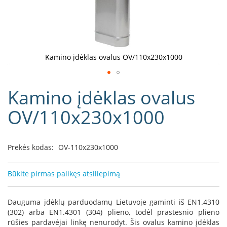
D
o
r
a
k
Kamino įdėklas ovalus OV/110x230x1000
o
L
Eiti
i
Kamino įdėklas ovalus
į
n
e
galerijos
OV/110x230x1000
a
paradžią
D
e
Prekės kodas:
OV-110x230x1000
f
r
o
Būkite pirmas palikęs atsiliepimą
H
o
m
Dauguma įdėklų parduodamų Lietuvoje gaminti iš EN1.4310
e
(302) arba EN1.4301 (304) plieno, todėl prastesnio plieno
rūšies pardavėjai linkę nenurodyt. Šis ovalus kamino įdėklas