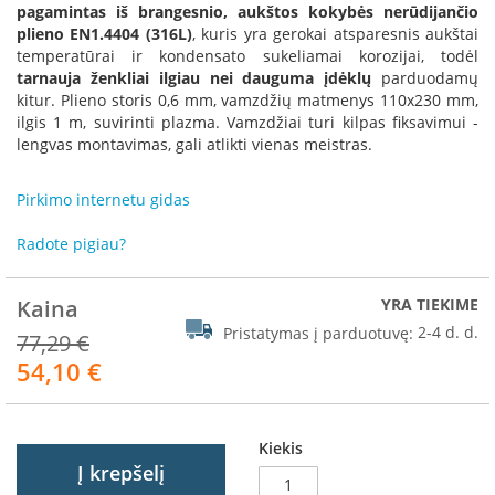
R
pagamintas iš brangesnio, aukštos kokybės nerūdijančio
o
plieno EN1.4404 (316L)
, kuris yra gerokai atsparesnis aukštai
m
temperatūrai ir kondensato sukeliamai korozijai, todėl
o
tarnauja ženkliai ilgiau nei dauguma įdėklų
parduodamų
t
kitur. Plieno storis 0,6 mm, vamzdžių matmenys 110x230 mm,
o
ilgis 1 m, suvirinti plazma. Vamzdžiai turi kilpas fiksavimui -
p
lengvas montavimas, gali atlikti vienas meistras.
S
p
Pirkimo internetu gidas
a
r
Radote pigiau?
t
h
e
Kaina
YRA TIEKIME
r
Pristatymas į parduotuvę:
2-4 d. d.
77,29 €
m
54,10 €
Akcija
I
n
v
Kiekis
i
Į krepšelį
c
t