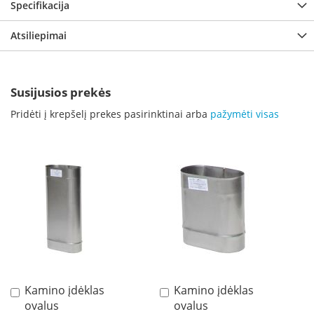
i
Specifikacija
d
i
Atsiliepimai
n
i
a
i
Susijusios prekės
O
Pridėti į krepšelį prekes pasirinktinai arba
pažymėti visas
r
t
a
k
i
a
i
i
r
į
r
a
n
g
Kamino įdėklas
Kamino įdėklas
Į
Į
a
ovalus
ovalus
krepšelį
krepšelį