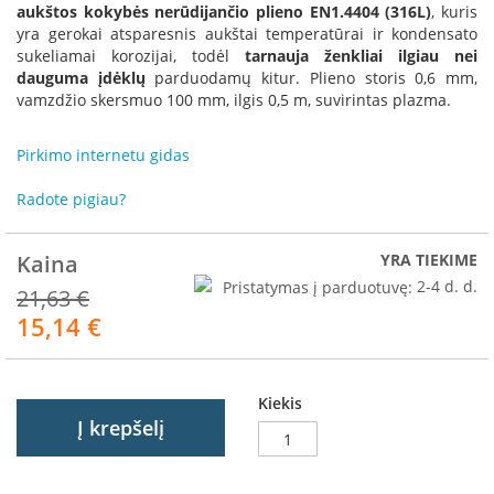
R
aukštos kokybės nerūdijančio plieno EN1.4404 (316L)
, kuris
o
yra gerokai atsparesnis aukštai temperatūrai ir kondensato
m
sukeliamai korozijai, todėl
tarnauja ženkliai ilgiau nei
o
dauguma įdėklų
parduodamų kitur. Plieno storis 0,6 mm,
t
vamzdžio skersmuo 100 mm, ilgis 0,5 m, suvirintas plazma.
o
p
Pirkimo internetu gidas
S
p
Radote pigiau?
a
r
t
Kaina
YRA TIEKIME
h
Pristatymas į parduotuvę:
2-4 d. d.
21,63 €
e
15,14 €
r
Akcija
m
I
Kiekis
n
Į krepšelį
v
i
c
t