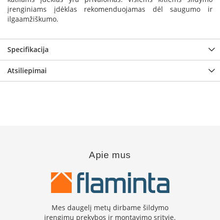
i
įrenginiams įdėklas rekomenduojamas dėl saugumo ir
d
ilgaamžiškumo.
i
n
i
a
Specifikacija
i
Atsiliepimai
O
r
t
a
k
i
a
i
i
r
Apie mus
į
r
a
n
g
a
Mes daugelį metų dirbame šildymo
įrengimų prekybos ir montavimo srityje.