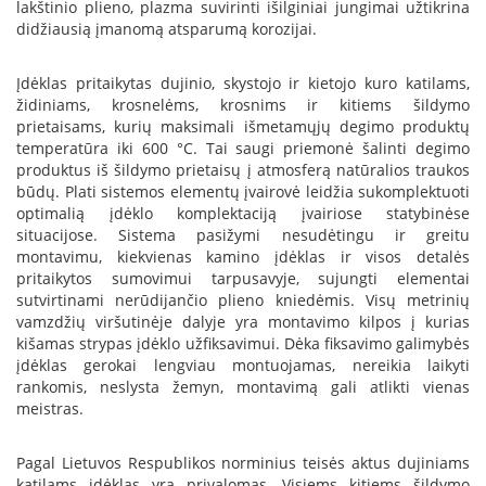
lakštinio plieno, plazma suvirinti išilginiai jungimai užtikrina
B
didžiausią įmanomą atsparumą korozijai.
r
o
n
Įdėklas pritaikytas dujinio, skystojo ir kietojo kuro katilams,
p
židiniams, krosnelėms, krosnims ir kitiems šildymo
i
prietaisams, kurių maksimali išmetamųjų degimo produktų
temperatūra iki 600 °C. Tai saugi priemonė šalinti degimo
H
produktus iš šildymo prietaisų į atmosferą natūralios traukos
e
būdų. Plati sistemos elementų įvairovė leidžia sukomplektuoti
t
optimalią įdėklo komplektaciją įvairiose statybinėse
a
situacijose. Sistema pasižymi nesudėtingu ir greitu
montavimu, kiekvienas kamino įdėklas ir visos detalės
E
l
pritaikytos sumovimui tarpusavyje, sujungti elementai
e
sutvirtinami nerūdijančio plieno kniedėmis. Visų metrinių
k
vamzdžių viršutinėje dalyje yra montavimo kilpos į kurias
t
kišamas strypas įdėklo užfiksavimui. Dėka fiksavimo galimybės
r
įdėklas gerokai lengviau montuojamas, nereikia laikyti
i
rankomis, neslysta žemyn, montavimą gali atlikti vienas
n
meistras.
i
a
i
Pagal Lietuvos Respublikos norminius teisės aktus dujiniams
ž
katilams įdėklas yra privalomas. Visiems kitiems šildymo