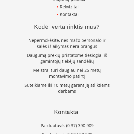
L
Rekvizitai
a
Kontaktai
n
k
Kodėl verta rinktis mus?
s
t
Nepermokėsite, nes mažo personalo ir
ū
salės išlaikymas nėra brangus
s
o
Daugumą prekių pristatome tiesiogiai iš
r
gamintojų tiekėjų sandėlių
t
a
Meistrai turi daugiau nei 25 metų
k
montavimo patirtį
i
Suteikiame iki 10 metų garantiją atliktiems
a
darbams
i
S
t
Kontaktai
a
č
Parduotuvė:
(0 37) 390 909
i
a