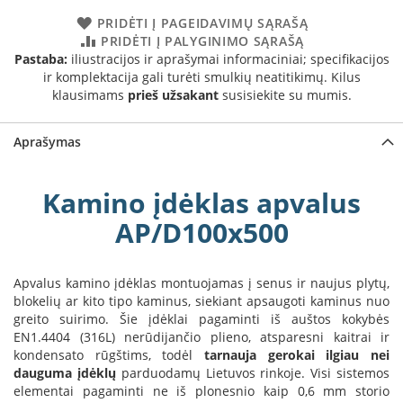
a
PRIDĖTI Į PAGEIDAVIMŲ SĄRAŠĄ
PRIDĖTI Į PALYGINIMO SĄRAŠĄ
S
Pastaba:
iliustracijos ir aprašymai informaciniai; specifikacijos
e
ir komplektacija gali turėti smulkių neatitikimų. Kilus
g
klausimams
prieš užsakant
susisiekite su mumis.
u
i
n
Aprašymas
W
a
Kamino įdėklas apvalus
n
d
AP/D100x500
e
r
s
Apvalus kamino įdėklas montuojamas į senus ir naujus plytų,
blokelių ar kito tipo kaminus, siekiant apsaugoti kaminus nuo
M
greito suirimo. Šie įdėklai pagaminti iš auštos kokybės
o
EN1.4404 (316L) nerūdijančio plieno, atsparesni kaitrai ir
r
kondensato rūgštims, todėl
tarnauja gerokai ilgiau nei
s
dauguma įdėklų
parduodamų Lietuvos rinkoje. Visi sistemos
ø
elementai pagaminti ne iš plonesnio kaip 0,6 mm storio