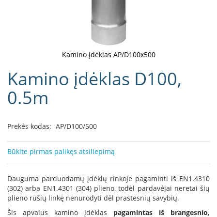
D
o
r
a
k
Kamino įdėklas AP/D100x500
o
Eiti
Kamino įdėklas D100,
L
į
i
galerijos
0.5m
n
paradžią
e
a
Prekės kodas:
AP/D100/500
D
e
f
Būkite pirmas palikęs atsiliepimą
r
o
H
Dauguma parduodamų įdėklų rinkoje pagaminti iš EN1.4310
o
(302) arba EN1.4301 (304) plieno, todėl pardavėjai neretai šių
m
plieno rūšių linkę nenurodyti dėl prastesnių savybių.
e
Šis apvalus kamino įdėklas
pagamintas iš brangesnio,