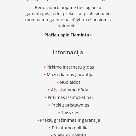
K
Bendradarbiaujame tiesiogiai su
a
gamintojais, todėl prekes su profesionaliu
r
montavimu galime pasiūlyti mažiausiomis
š
kainomis.
t
o
Plačiau apie Flaminta ›
o
r
o
Informacija
v
e
Pirkimo internetu gidas
n
t
Mažos kainos garantija
i
Nuolaidos
l
Atsiskaitymo būdai
i
a
Pirkimas išsimokėtinai
t
Prekių pristatymas
o
Taisyklės
r
i
Prekių grąžinimas ir garantija
a
Privatumo politika
i
Slapukų politika