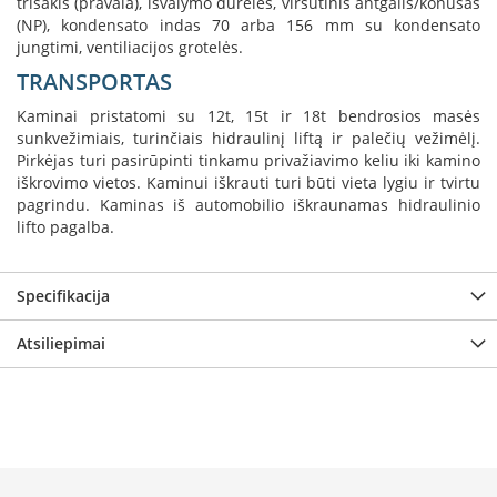
trišakis (pravala), išvalymo durelės, viršutinis antgalis/konusas
K
(NP), kondensato indas 70 arba 156 mm su kondensato
a
jungtimi, ventiliacijos grotelės.
r
TRANSPORTAS
š
t
Kaminai pristatomi su 12t, 15t ir 18t bendrosios masės
o
sunkvežimiais, turinčiais hidraulinį liftą ir palečių vežimėlį.
o
Pirkėjas turi pasirūpinti tinkamu privažiavimo keliu iki kamino
r
iškrovimo vietos. Kaminui iškrauti turi būti vieta lygiu ir tvirtu
o
v
pagrindu. Kaminas iš automobilio iškraunamas hidraulinio
e
lifto pagalba.
n
t
i
Specifikacija
l
i
Atsiliepimai
a
t
o
r
i
a
i