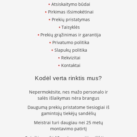
k
Atsiskaitymo būdai
a
Pirkimas išsimokėtinai
m
Prekių pristatymas
p
i
Taisyklės
a
Prekių grąžinimas ir garantija
i
Privatumo politika
o
Slapukų politika
r
t
Rekvizitai
a
Kontaktai
k
i
Kodėl verta rinktis mus?
a
i
Nepermokėsite, nes mažo personalo ir
Ž
salės išlaikymas nėra brangus
i
Daugumą prekių pristatome tiesiogiai iš
d
i
gamintojų tiekėjų sandėlių
n
Meistrai turi daugiau nei 25 metų
i
montavimo patirtį
a
i