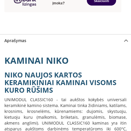
a
S
e
g
u
i
Aprašymas
n
W
KAMINAI NIKO
a
n
d
NIKO NAUJOS KARTOS
e
KERAMIKINIAI KAMINAI VISOMS
r
KURO RŪŠIMS
s
UNIMODUL CLASSIC160 - tai aukštos kokybės universali
M
keramikinė kamino sistema. Kaminai tinka židiniams, katilams,
o
r
krosnims, krosnelėms, kūrenamiems: dujomis, skystuoju,
s
kietuoju kuru (malkomis, briketais, granulėmis, biomase,
ø
akmens anglimi). UNIMODUL CLASSIC160 kaminas yra itin
atsparus aukštoms darbinėms temperatūroms iki 600°C,