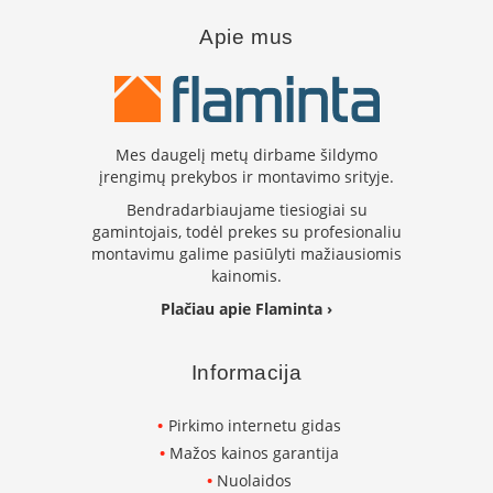
L
Apie mus
a
n
k
s
t
ū
Mes daugelį metų dirbame šildymo
s
įrengimų prekybos ir montavimo srityje.
o
Bendradarbiaujame tiesiogiai su
r
gamintojais, todėl prekes su profesionaliu
t
montavimu galime pasiūlyti mažiausiomis
a
k
kainomis.
i
Plačiau apie Flaminta ›
a
i
Informacija
S
t
a
Pirkimo internetu gidas
č
Mažos kainos garantija
i
Nuolaidos
a