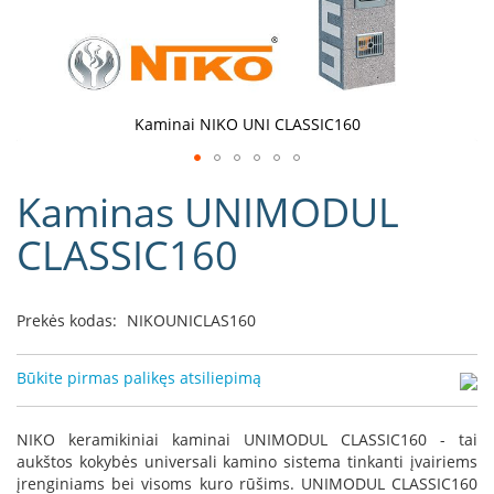
D
o
r
a
k
Kaminai NIKO UNI CLASSIC160
o
L
Eiti
i
Kaminas UNIMODUL
į
n
e
galerijos
CLASSIC160
a
paradžią
D
e
Prekės kodas:
NIKOUNICLAS160
f
r
o
Būkite pirmas palikęs atsiliepimą
H
o
m
NIKO keramikiniai kaminai UNIMODUL CLASSIC160 - tai
e
aukštos kokybės universali kamino sistema tinkanti įvairiems
įrenginiams bei visoms kuro rūšims. UNIMODUL CLASSIC160