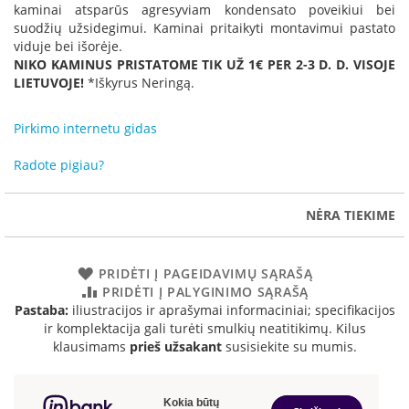
R
kaminai atsparūs agresyviam kondensato poveikiui bei
o
suodžių užsidegimui. Kaminai pritaikyti montavimui pastato
m
viduje bei išorėje.
o
NIKO KAMINUS PRISTATOME TIK UŽ 1€ PER 2-3 D. D. VISOJE
t
LIETUVOJE!
*Iškyrus Neringą.
o
p
Pirkimo internetu gidas
S
p
Radote pigiau?
a
r
t
NĖRA TIEKIME
h
e
r
PRIDĖTI Į PAGEIDAVIMŲ SĄRAŠĄ
m
PRIDĖTI Į PALYGINIMO SĄRAŠĄ
Pastaba:
iliustracijos ir aprašymai informaciniai; specifikacijos
I
ir komplektacija gali turėti smulkių neatitikimų. Kilus
n
klausimams
prieš užsakant
susisiekite su mumis.
v
i
c
t