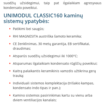
B
suodžių užsidegimui, taip pat ilgalaikiam agresyvaus
r
kondensato poveikiui.
o
UNIMODUL CLASSIC160 kaminų
n
sistemų ypatybės:
p
i
Patikimi bei saugūs;
H
RHI MAGNESITA austriška šamoto keramika;
e
t
CE ženklinimas, 30 metų garantija, EB sertifikatai,
a
draudimas;
E
Atsparūs suodžių užsidegimui iki 1000°C;
l
Atsparumas ilgalaikiam kondensato rūgščių poveikiui;
e
k
Kaitrą palaikantis keramikinis vamzdis užtikrina gerą
t
trauką;
r
i
Individuali sistemos komplektacija (trišakio kampas,
n
kondensato indo tipas ir pan.);
i
a
Kamino sistemos pasirinkimas kartu su vienu arba
i
dviem ventiliacijos kanalais;
ž