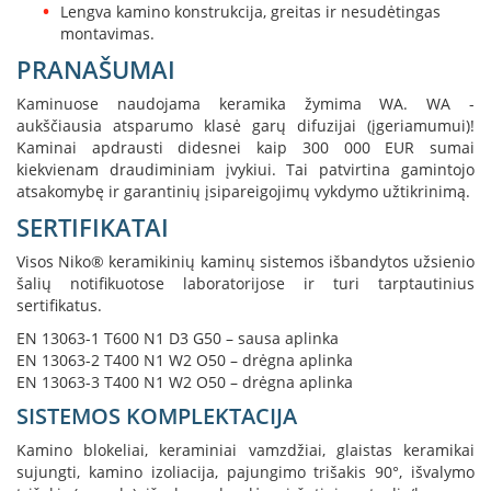
i
Lengva kamino konstrukcija, greitas ir nesudėtingas
d
montavimas.
i
PRANAŠUMAI
n
i
Kaminuose naudojama keramika žymima WA. WA -
a
i
aukščiausia atsparumo klasė garų difuzijai (įgeriamumui)!
Kaminai apdrausti didesnei kaip 300 000 EUR sumai
O
kiekvienam draudiminiam įvykiui. Tai patvirtina gamintojo
r
atsakomybę ir garantinių įsipareigojimų vykdymo užtikrinimą.
t
SERTIFIKATAI
a
k
Visos Niko® keramikinių kaminų sistemos išbandytos užsienio
i
šalių notifikuotose laboratorijose ir turi tarptautinius
a
i
sertifikatus.
i
EN 13063-1 T600 N1 D3 G50 – sausa aplinka
r
EN 13063-2 T400 N1 W2 O50 – drėgna aplinka
į
EN 13063-3 T400 N1 W2 O50 – drėgna aplinka
r
a
SISTEMOS KOMPLEKTACIJA
n
g
Kamino blokeliai, keraminiai vamzdžiai, glaistas keramikai
a
sujungti, kamino izoliacija, pajungimo trišakis 90°, išvalymo