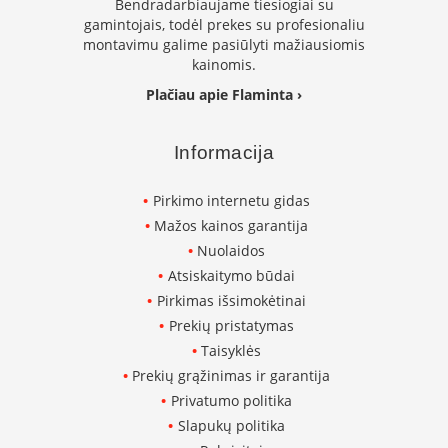
Bendradarbiaujame tiesiogiai su
K
gamintojais, todėl prekes su profesionaliu
a
montavimu galime pasiūlyti mažiausiomis
r
kainomis.
š
t
Plačiau apie Flaminta ›
o
o
r
Informacija
o
v
Pirkimo internetu gidas
e
n
Mažos kainos garantija
t
Nuolaidos
i
Atsiskaitymo būdai
l
i
Pirkimas išsimokėtinai
a
Prekių pristatymas
t
Taisyklės
o
r
Prekių grąžinimas ir garantija
i
Privatumo politika
a
Slapukų politika
i