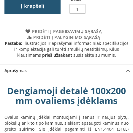
a
Į krepšelį
S
e
g
PRIDĖTI Į PAGEIDAVIMŲ SĄRAŠĄ
u
PRIDĖTI Į PALYGINIMO SĄRAŠĄ
i
Pastaba:
iliustracijos ir aprašymai informaciniai; specifikacijos
n
ir komplektacija gali turėti smulkių neatitikimų. Kilus
klausimams
prieš užsakant
susisiekite su mumis.
W
a
n
Aprašymas
d
e
r
Dengiamoji detalė 100x200
s
mm ovaliems įdėklams
M
o
r
Ovalūs kaminų įdėklai montuojami į senus ir naujus plytų,
s
blokelių ar kito tipo kaminus, siekiant apsaugoti kaminus nuo
ø
greito suirimo. Šie įdėklai pagaminti iš EN1.4404 (316L)