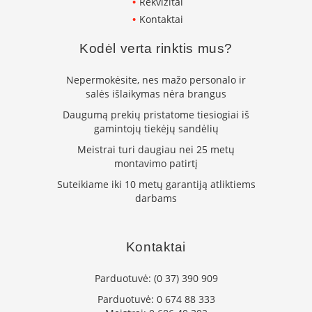
Rekvizitai
L
Kontaktai
a
n
Kodėl verta rinktis mus?
k
s
Nepermokėsite, nes mažo personalo ir
t
salės išlaikymas nėra brangus
ū
s
Daugumą prekių pristatome tiesiogiai iš
o
gamintojų tiekėjų sandėlių
r
t
Meistrai turi daugiau nei 25 metų
a
montavimo patirtį
k
Suteikiame iki 10 metų garantiją atliktiems
i
darbams
a
i
S
Kontaktai
t
a
Parduotuvė:
(0 37) 390 909
č
i
Parduotuvė:
0 674 88 333
a