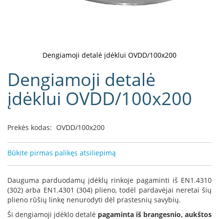
D
o
r
a
k
Dengiamoji detalė įdėklui OVDD/100x200
o
Eiti
Dengiamoji detalė
L
į
i
galerijos
įdėklui OVDD/100x200
n
paradžią
e
a
Prekės kodas:
OVDD/100x200
D
e
f
Būkite pirmas palikęs atsiliepimą
r
o
H
Dauguma parduodamų įdėklų rinkoje pagaminti iš EN1.4310
o
(302) arba EN1.4301 (304) plieno, todėl pardavėjai neretai šių
m
plieno rūšių linkę nenurodyti dėl prastesnių savybių.
e
Ši dengiamoji įdėklo detalė
pagaminta iš brangesnio, aukštos