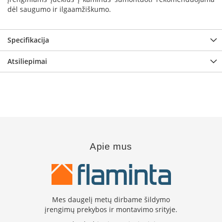
i
dėl saugumo ir ilgaamžiškumo.
d
i
n
i
Specifikacija
a
i
Atsiliepimai
O
r
t
a
k
i
a
i
Apie mus
i
r
į
r
a
n
Mes daugelį metų dirbame šildymo
g
a
įrengimų prekybos ir montavimo srityje.