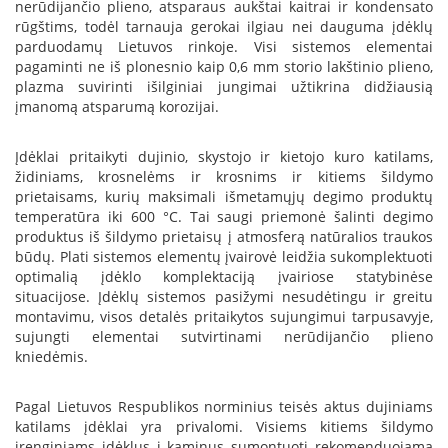
nerūdijančio plieno, atsparaus aukštai kaitrai ir kondensato
B
rūgštims, todėl tarnauja gerokai ilgiau nei dauguma įdėklų
r
parduodamų Lietuvos rinkoje. Visi sistemos elementai
o
n
pagaminti ne iš plonesnio kaip 0,6 mm storio lakštinio plieno,
p
plazma suvirinti išilginiai jungimai užtikrina didžiausią
i
įmanomą atsparumą korozijai.
H
Įdėklai pritaikyti dujinio, skystojo ir kietojo kuro katilams,
e
židiniams, krosnelėms ir krosnims ir kitiems šildymo
t
prietaisams, kurių maksimali išmetamųjų degimo produktų
a
temperatūra iki 600 °C. Tai saugi priemonė šalinti degimo
produktus iš šildymo prietaisų į atmosferą natūralios traukos
E
l
būdų. Plati sistemos elementų įvairovė leidžia sukomplektuoti
e
optimalią įdėklo komplektaciją įvairiose statybinėse
k
situacijose. Įdėklų sistemos pasižymi nesudėtingu ir greitu
t
montavimu, visos detalės pritaikytos sujungimui tarpusavyje,
r
sujungti elementai sutvirtinami nerūdijančio plieno
i
kniedėmis.
n
i
a
Pagal Lietuvos Respublikos norminius teisės aktus dujiniams
i
katilams įdėklai yra privalomi. Visiems kitiems šildymo
ž
įrenginiams įdėklus į kaminus sumontuoti rekomenduojama