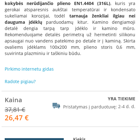
R
kokybės nerūdijančio plieno EN1.4404 (316L)
, kuris yra
o
gerokai atsparesnis aukštai temperatūrai ir kondensato
m
sukeliamai korozijai, todėl
tarnauja ženkliai ilgiau nei
o
dauguma įdėklų
parduodamų kitur. Kamino dengiamoji
t
detalė dengia tarpą tarp įdėklo ir kamino mūro.
o
Rekomenduojame detalės perimetrą už hermetinti silikonu
p
apsaugai nuo vandens patekimo po detale ir į kaminą. Skirta
ovaliems įdėklams 100x200 mm, plieno storis 0,6 mm,
S
suvirinta plazminiu ir taškiniu būdu.
p
a
r
Pirkimo internetu gidas
t
h
Radote pigiau?
e
r
m
Kaina
YRA TIEKIME
Pristatymas į parduotuvę:
2-4 d. d.
37,81 €
I
n
26,47 €
Akcija
v
i
c
t
Kiekis