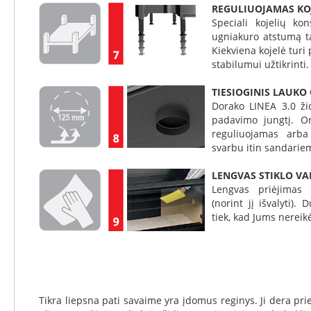
reguliatoriai
REGULIUOJAMAS KO
Speciali kojelių kon
Kaminų
ugniakuro atstumą t
valymo
Kiekviena kojelė turi
priemonės
stabilumui užtikrinti.
Medžiagos
Karščiui
TIESIOGINIS LAUKO
atsparios
Dorako LINEA 3.0 žid
plokštės
padavimo jungtį. Or
Plokščių
reguliuojamas arba
priedai
svarbu itin sandari
Karščiui
LENGVAS STIKLO V
atsparūs
Lengvas priėjimas p
klijai
(norint jį išvalyti). 
Karščiui
tiek, kad Jums nereikė
atsparūs
dažai
Karščiui
atsparus
stiklas
Tikra liepsna pati savaime yra įdomus reginys. Ji dera pr