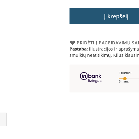
Į krepšelį
PRIDĖTI Į PAGEIDAVIMŲ S
Pastaba:
iliustracijos ir aprašymai
smulkių neatitikimų. Kilus klau