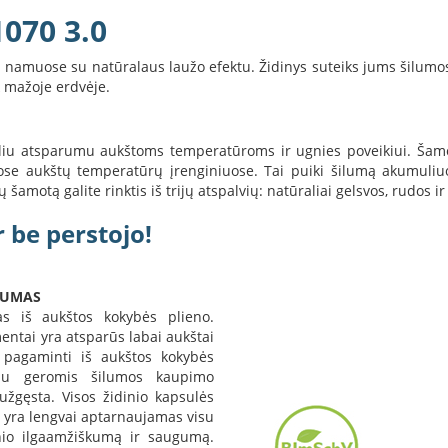
1070 3.0
lių namuose su natūralaus laužo efektu. Židinys suteiks jums šilumos
k mažoje erdvėje.
ideliu atsparumu aukštoms temperatūroms ir ugnies poveikiui. Ša
se aukštų temperatūrų įrenginiuose. Tai puiki šilumą akumuliuo
amotą galite rinktis iš trijų atspalvių: natūraliai gelsvos, rudos ir
 be perstojo!
TUMAS
s iš aukštos kokybės plieno.
entai yra atsparūs labai aukštai
 pagaminti iš aukštos kokybės
čiu geromis šilumos kaupimo
užgęsta. Visos židinio kapsulės
s yra lengvai aptarnaujamas visu
inio ilgaamžiškumą ir saugumą.