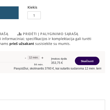
Kiekis
ĄRAŠĄ
PRIDĖTI Į PALYGINIMO SĄRAŠĄ
 informaciniai; specifikacijos ir komplektacija gali turėti
simams
prieš užsakant
susisiekite su mumis.