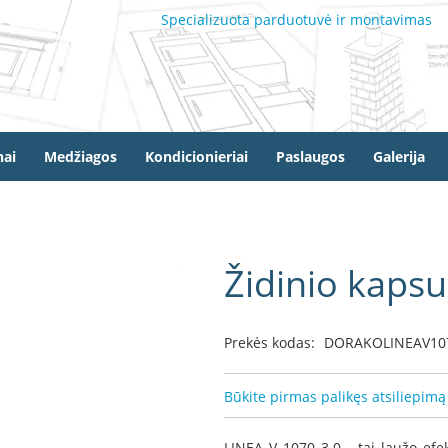
Specializuota parduotuvė ir montavimas
ai
Medžiagos
Kondicionieriai
Paslaugos
Galerija
Židinio kaps
Prekės kodas:
DORAKOLINEAV10
Būkite pirmas palikęs atsiliepimą
LINEA V 1070 3.0 - tai laužo ef