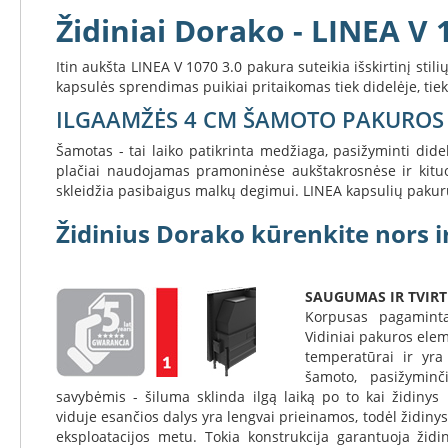
Koklinės
Židiniai Dorako - LINEA V 
krosnelės
Maisto
Itin aukšta LINEA V 1070 3.0 pakura suteikia išskirtinį sti
ruošimo
kapsulės sprendimas puikiai pritaikomas tiek didelėje, tie
krosnelės
ILGAAMŽĖS 4 CM ŠAMOTO PAKUROS
Pakabinamos
krosnelės
Šamotas - tai laiko patikrinta medžiaga, pasižyminti d
plačiai naudojamas pramoninėse aukštakrosnėse ir kituo
Granulinės
skleidžia pasibaigus malkų degimui. LINEA kapsulių pakurų š
krosnelės
Stiklai
Židinius Dorako kūrenkite nors ir
po
krosnele
Krosnelių
SAUGUMAS IR TVIR
pajungimo
Korpusas pagaminta
vamzdžiai
Vidiniai pakuros elem
temperatūrai ir yra
Krosnelių
šamoto, pasižymin
gamintojai
savybėmis - šiluma sklinda ilgą laiką po to kai židinys 
Morsø
viduje esančios dalys yra lengvai prieinamos, todėl židiny
Romotop
eksploatacijos metu. Tokia konstrukcija garantuoja žid