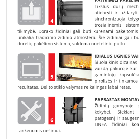
PATIKIMAS PAKĖLI
Konekt
Tikslus durų mecha
atidaryti ir uždaryt
Ventiliaciniai
sinchronizuoja toly
blokeliai
trosialinėmis sist
Kaminų
tikimybė. Dorako židiniai gali būti kūrenami pakeltomi
įdėklai
unikalia tradicinio židinio atmosfera. Šie židiniai gali 
Įdėklai
durelių pakėlimo sistema, valdoma nuotoliniu pultu.
ovalūs
IDIALUS UGNIES VA
Įdėklai
Šiuolaikinis dizaina
apvalūs
vaizdą pakuroje kur 
Dūmtraukio
gamintojų kapsulės
vamzdžiai
pirolizės ir tinkamos
rezultatas. Dėl to stiklo valymas reikalingas labai retas.
Kamino
traukos
PAPRASTAS MONTA
gerinimas
Židinių gamyboje p
Kamino
kokybei. Siekiant 
traukos
patogesnį ir sauges
ventiliatoriai
LINEA židiniai kom
Kamino
rankenomis nešimui.
traukos