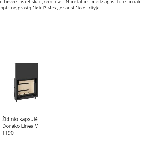
iai, beveik asketiškai, įrėmintas. Nuostabios medžiagos, funkcional
pie neįprastą židinį? Mes geriausi šioje srityje!
Židinio kapsulė
Dorako Linea V
1190