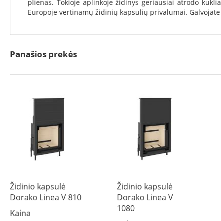
Karščiui
plienas. Tokioje aplinkoje židinys geriausiai atrodo kukl
atspari
Europoje vertinamų židinių kapsulių privalumai. Galvojate a
vata
Karščiui
atspari
Panašios prekės
folija
Kondicionieriai
Gree
Paslaugos
Židinių
montavimas
Kaminų
įdėklų
montavimas
Kaminų
montavimas
Židinio kapsulė
Židinio kapsulė
Kaminų
Dorako Linea V 810
Dorako Linea V
valymas
1080
Kaina
Skylių