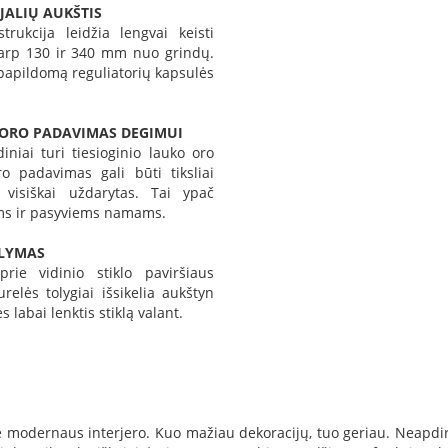
JALIŲ AUKŠTIS
strukcija leidžia lengvai keisti
arp 130 ir 340 mm nuo grindų.
 papildomą reguliatorių kapsulės
 ORO PADAVIMAS DEGIMUI
iniai turi tiesioginio lauko oro
o padavimas gali būti tiksliai
 visiškai uždarytas. Tai ypač
ems ir pasyviems namams.
ALYMAS
rie vidinio stiklo paviršiaus
Durelės tolygiai išsikelia aukštyn
s labai lenktis stiklą valant.
ie modernaus interjero. Kuo mažiau dekoracijų, tuo geriau. Neapdir