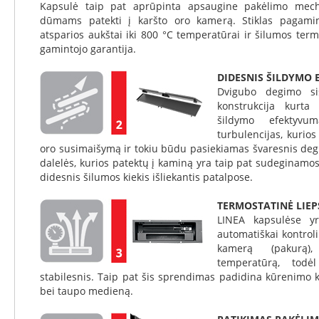
Kapsulė taip pat aprūpinta apsaugine pakėlimo mecha
Invicta
dūmams patekti į karšto oro kamerą. Stiklas pagamint
DRU
atsparios aukštai iki 800 °C temperatūrai ir šilumos te
gamintojo garantija.
Thorma
Astra
DIDESNIS ŠILDYMO
Dvigubo degimo sis
Kepsninės
konstrukcija kurta 
Morsø
šildymo efektyvum
Morsø
turbulencijas, kurio
kepsninių
oro susimaišymą ir tokiu būdu pasiekiamas švaresnis deg
priedai
dalelės, kurios patektų į kaminą yra taip pat sudeginamos.
didesnis šilumos kiekis išliekantis patalpose.
Katilai
Dujiniai
TERMOSTATINĖ LIE
katilai
LINEA kapsulėse yr
Motan
automatiškai kontroli
Kaminai
kamerą (pakurą),
Kaminų
temperatūrą, todė
sistemos
stabilesnis. Taip pat šis sprendimas padidina kūrenimo k
Perfect
bei taupo medieną.
Niko