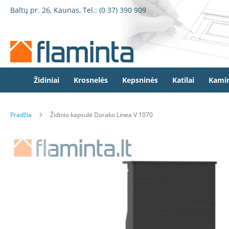
Židiniai
Pereiti
Baltų pr. 26, Kaunas, Tel.:
(0 37) 390 909
Židinio
prie
kapsulės
turinio
Dorako
Dorako
Linea
Defro
Židiniai
Krosnelės
Kepsninės
Katilai
Kamin
Home
Romotop
Pradžia
Židinio kapsulė Dorako Linea V 1070
Spartherm
Invicta
Eiti
Seguin
į
galerijos
Wanders
pabaigą
Morsø
Bronpi
Heta
Elektriniai