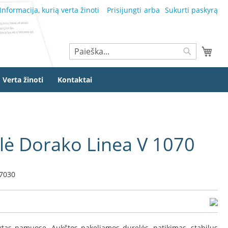
Informacija, kurią verta žinoti
Prisijungti
Sukurti paskyrą
Ieškoti
Mano
Ieškoti
Verta žinoti
Kontaktai
ulė Dorako Linea V 1070
7030
ektas namuose. Aukštos pakeliamos durelės, patikimas, stabilus