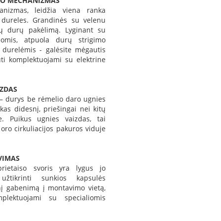
MO MECHANIZMAS
nizmas, leidžia viena ranka
i dureles. Grandinės su velenu
gų durų pakėlimą. Lyginant su
emomis, atpuola durų strigimo
s durelėmis - galėsite mėgautis
būti komplektuojami su elektrine
IZDAS
s – durys be rėmelio daro ugnies
kas didesnį, priešingai nei kitų
e. Puikus ugnies vaizdas, tai
 oro cirkuliacijos pakuros viduje
VIMAS
rietaiso svoris yra lygus jo
užtikrinti sunkios kapsulės
nį gabenimą į montavimo vietą,
plektuojami su specialiomis