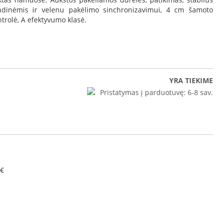
dinėmis ir velenu pakėlimo sinchronizavimui, 4 cm šamoto
trolė, A efektyvumo klasė.
YRA TIEKIME
Pristatymas į parduotuvę:
6-8 sav.
 €
ko Linea V 1070 3.0