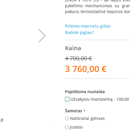
pakėlimo mechanizmas su gran
pakura, termostatinė liepsnos kon
Pirkimo internetu gidas
Radote pigiau?
Kaina
4 700,00 €
3 760,00 €
Akcija
Papildoma nuolaida
Užsakysiu montavimą
-
100,00
Šamotas
Natūraliai gelsvas
.0
Dora
Juodas