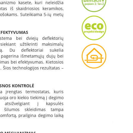
nizmo kasete, kuri neleidžia
as iš skaidriosios keramikos,
rmošokams. Suteikiama 5-ių metų
 EFEKTYVUMAS
tema bei dviejų deflektorių
siekiant užtikrinti maksimalų
ą. Du deflektoriai sukelia
s pagerina išmetamųjų dujų bei
imas bei efektyvumas. Kietosios
 Šios technologijos rezultatas –
PSNOS KONTROLĖ
a įrengtas termostatas, kuris
uoja oro kiekio tiekimą į degimo
 atsižvelgiant į kapsulės
l šilumos skleidimas tampa
omfortą, prailgina degimo laiką