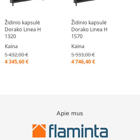
n
d
i
m
Židinio kapsulė
Židinio kapsulė
s
Dorako Linea H
Dorako Linea H
1320
1570
D
ū
Kaina
Kaina
m
5 432,00 €
5 933,00 €
t
Akcija
Akcija
4 345,60 €
4 746,40 €
r
a
u
k
i
a
i
ž
i
d
Apie mus
i
n
i
a