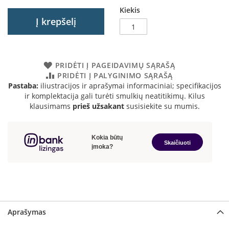
a
Kiekis
Į krepšelį
S
e
g
u
PRIDĖTI Į PAGEIDAVIMŲ SĄRAŠĄ
i
PRIDĖTI Į PALYGINIMO SĄRAŠĄ
n
Pastaba:
iliustracijos ir aprašymai informaciniai; specifikacijos
ir komplektacija gali turėti smulkių neatitikimų. Kilus
W
klausimams
prieš užsakant
susisiekite su mumis.
a
n
d
e
r
s
M
o
r
s
Aprašymas
ø