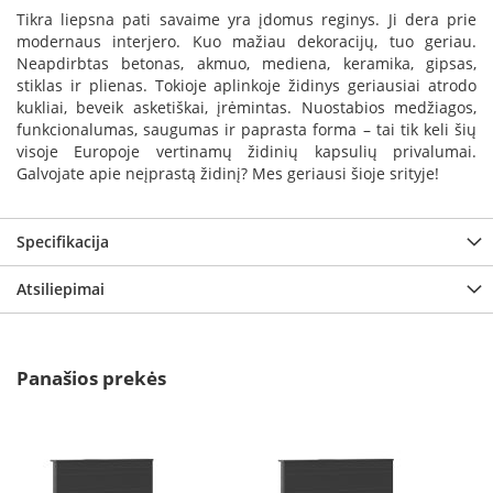
i
Tikra liepsna pati savaime yra įdomus reginys. Ji dera prie
d
modernaus interjero. Kuo mažiau dekoracijų, tuo geriau.
i
Neapdirbtas betonas, akmuo, mediena, keramika, gipsas,
n
i
stiklas ir plienas. Tokioje aplinkoje židinys geriausiai atrodo
ų
kukliai, beveik asketiškai, įrėmintas. Nuostabios medžiagos,
s
funkcionalumas, saugumas ir paprasta forma – tai tik keli šių
t
visoje Europoje vertinamų židinių kapsulių privalumai.
i
Galvojate apie neįprastą židinį? Mes geriausi šioje srityje!
k
l
a
Specifikacija
i
K
Atsiliepimai
a
r
š
č
Panašios prekės
i
u
i
a
t