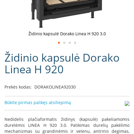
D
o
r
a
k
Židinio kapsulė Dorako Linea H 920 3.0
o
L
Eiti
i
Židinio kapsulė Dorako
į
n
e
galerijos
Linea H 920
a
paradžią
D
e
Prekės kodas:
DORAKOLINEA92030
f
r
o
Būkite pirmas palikęs atsiliepimą
H
o
m
Nedidelis plačiaformatis židinys (kapsulė) pakeliamomis
e
durelėmis LINEA H 920 3.0. Patikimas durelių pakėlimo
mechanizmas su grandinėmis ir velenu, antrinis degimas,