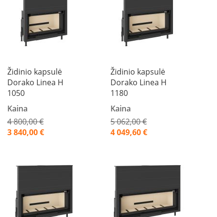
s
p
a
r
u
s
s
t
Židinio kapsulė
Židinio kapsulė
i
Dorako Linea H
Dorako Linea H
k
1050
1180
l
a
Kaina
Kaina
s
4 800,00 €
5 062,00 €
S
Akcija
Akcija
3 840,00 €
4 049,60 €
t
i
k
l
a
s
g
r
i