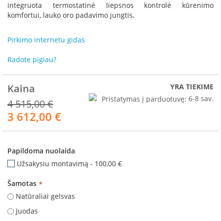
R
integruota termostatinė liepsnos kontrolė kūrenimo
o
komfortui, lauko oro padavimo jungtis.
m
o
Pirkimo internetu gidas
t
o
p
Radote pigiau?
S
Kaina
YRA TIEKIME
p
a
Pristatymas į parduotuvę:
6-8 sav.
4 515,00 €
r
3 612,00 €
Akcija
t
h
e
r
Papildoma nuolaida
m
Užsakysiu montavimą
-
100,00 €
I
n
Šamotas
v
Natūraliai gelsvas
i
c
Juodas
t