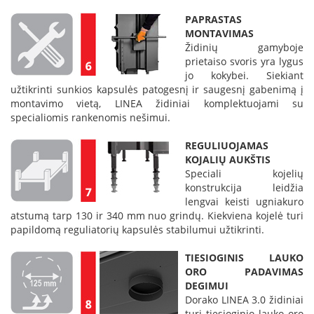
k
PAPRASTAS
a
MONTAVIMAS
m
Židinių gamyboje
p
prietaiso svoris yra lygus
i
a
jo kokybei. Siekiant
i
užtikrinti sunkios kapsulės patogesnį ir saugesnį gabenimą į
o
montavimo vietą, LINEA židiniai komplektuojami su
r
specialiomis rankenomis nešimui.
t
a
REGULIUOJAMAS
k
KOJALIŲ AUKŠTIS
i
Speciali kojelių
a
konstrukcija leidžia
i
lengvai keisti ugniakuro
atstumą tarp 130 ir 340 mm nuo grindų. Kiekviena kojelė turi
Ž
papildomą reguliatorių kapsulės stabilumui užtikrinti.
i
d
TIESIOGINIS LAUKO
i
ORO PADAVIMAS
n
i
DEGIMUI
a
Dorako LINEA 3.0 židiniai
i
turi tiesioginio lauko oro