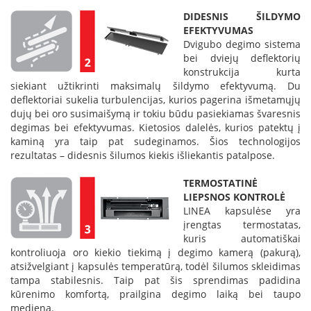
K
DIDESNIS ŠILDYMO
a
EFEKTYVUMAS
r
Dvigubo degimo sistema
š
bei dviejų deflektorių
t
konstrukcija kurta
o
siekiant užtikrinti maksimalų šildymo efektyvumą. Du
o
deflektoriai sukelia turbulencijas, kurios pagerina išmetamųjų
r
dujų bei oro susimaišymą ir tokiu būdu pasiekiamas švaresnis
o
degimas bei efektyvumas. Kietosios dalelės, kurios patektų į
v
e
kaminą yra taip pat sudeginamos. Šios technologijos
n
rezultatas – didesnis šilumos kiekis išliekantis patalpose.
t
i
TERMOSTATINĖ
l
LIEPSNOS KONTROLĖ
i
LINEA kapsulėse yra
a
įrengtas termostatas,
t
kuris automatiškai
o
kontroliuoja oro kiekio tiekimą į degimo kamerą (pakurą),
r
atsižvelgiant į kapsulės temperatūrą, todėl šilumos skleidimas
i
tampa stabilesnis. Taip pat šis sprendimas padidina
a
kūrenimo komfortą, prailgina degimo laiką bei taupo
i
medieną.