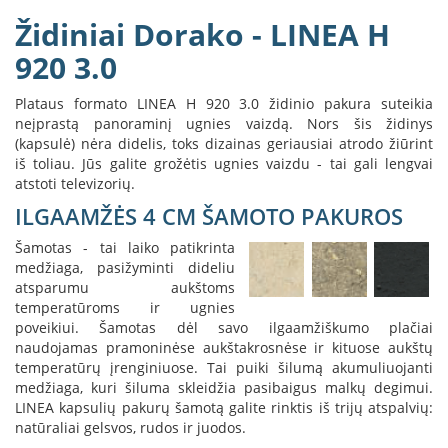
B
Židiniai Dorako - LINEA H
r
o
920 3.0
n
p
Plataus formato LINEA H 920 3.0 židinio pakura suteikia
i
neįprastą panoraminį ugnies vaizdą. Nors šis židinys
H
(kapsulė) nėra didelis, toks dizainas geriausiai atrodo žiūrint
e
iš toliau. Jūs galite grožėtis ugnies vaizdu - tai gali lengvai
t
atstoti televizorių.
a
ILGAAMŽĖS 4 CM ŠAMOTO PAKUROS
E
Šamotas - tai laiko patikrinta
l
medžiaga, pasižyminti dideliu
e
atsparumu aukštoms
k
temperatūroms ir ugnies
t
poveikiui. Šamotas dėl savo ilgaamžiškumo plačiai
r
i
naudojamas pramoninėse aukštakrosnėse ir kituose aukštų
n
temperatūrų įrenginiuose. Tai puiki šilumą akumuliuojanti
i
medžiaga, kuri šiluma skleidžia pasibaigus malkų degimui.
a
LINEA kapsulių pakurų šamotą galite rinktis iš trijų atspalvių:
i
natūraliai gelsvos, rudos ir juodos.
ž