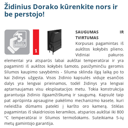
i
Židinius Dorako kūrenkite nors ir
d
be perstojo!
i
n
i
a
SAUGUMAS IR
i
TVIRTUMAS
Korpusas pagamintas iš
O
r
aukštos kokybės plieno.
t
Vidiniai pakuros
a
elementai yra atsparūs labai aukštai temperatūrai ir yra
k
pagaminti iš aukštos kokybės šamoto, pasižyminčiu geromis
i
šilumos kaupimo savybėmis - šiluma sklinda ilgą laiką po to
a
kai židinys užgęsta. Visos židinio kapsulės viduje esančios
i
dalys yra lengvai prieinamos, todėl židinys yra lengvai
i
aptarnaujamas visu eksploatacijos metu. Tokia konstrukcija
r
garantuoja židinio ilgaamžiškumą ir saugumą. Kapsulė taip
į
r
pat aprūpinta apsaugine pakėlimo mechanizmo kasete, kuri
a
neleidžia dūmams patekti į karšto oro kamerą. Stiklas
n
pagamintas iš skaidriosios keramikos, atsparios aukštai iki 800
g
°C temperatūrai ir šilumos termošokams. Suteikiama 5-ių
a
metų gamintojo garantija.