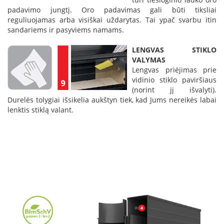
s
padavimo jungtį. Oro padavimas gali būti tiksliai
u
reguliuojamas arba visiškai uždarytas. Tai ypač svarbu itin
v
sandariems ir pasyviems namams.
a
n
LENGVAS STIKLO
d
VALYMAS
e
n
Lengvas priėjimas prie
s
vidinio stiklo paviršiaus
k
(norint jį išvalyti).
o
Durelės tolygiai išsikelia aukštyn tiek, kad Jums nereikės labai
n
lenktis stiklą valant.
t
ū
r
u
Ž
i
d
i
n
i
ų
a