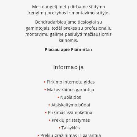
m
s
Mes daugelį metų dirbame šildymo
įrengimų prekybos ir montavimo srityje.
Krosnelės
Bendradarbiaujame tiesiogiai su
gamintojais, todėl prekes su profesionaliu
K
montavimu galime pasiūlyti mažiausiomis
e
kainomis.
t
a
Plačiau apie Flaminta ›
u
s
k
Informacija
r
o
s
Pirkimo internetu gidas
n
Mažos kainos garantija
e
l
Nuolaidos
ė
Atsiskaitymo būdai
s
Pirkimas išsimokėtinai
K
Prekių pristatymas
r
Taisyklės
o
s
Prekių grąžinimas ir garantija