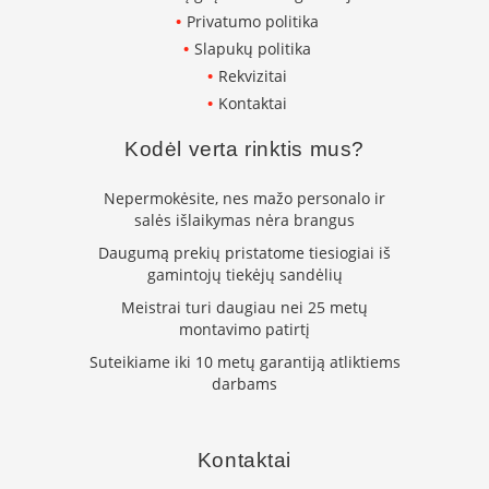
n
Privatumo politika
e
Slapukų politika
l
ė
Rekvizitai
s
Kontaktai
s
u
Kodėl verta rinktis mus?
v
a
n
Nepermokėsite, nes mažo personalo ir
d
salės išlaikymas nėra brangus
e
n
Daugumą prekių pristatome tiesiogiai iš
s
gamintojų tiekėjų sandėlių
k
o
Meistrai turi daugiau nei 25 metų
n
montavimo patirtį
t
Suteikiame iki 10 metų garantiją atliktiems
ū
darbams
r
u
K
Kontaktai
r
o