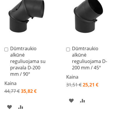
l
PAGEIDAVIMŲ
PALYGINIMO
PAGEIDAVIMŲ
PALYGINIMO
i
n
SĄRAŠĄ
SĄRAŠĄ
SĄRAŠĄ
SĄRAŠĄ
ė
s
k
r
o
s
n
Dūmtraukio
Dūmtraukio
Į
Į
e
alkūnė
alkūnė
krepšelį
krepšelį
l
reguliuojama su
reguliuojama D-
ė
pravala D-200
200 mm / 45°
s
mm / 90°
Kaina
M
Kaina
31,51 €
25,21 €
a
i
Akcija
44,77 €
35,82 €
s
Akcija
PRIDĖTI
PRIDĖTI
t
o
PRIDĖTI
PRIDĖTI
Į
Į
r
u
Į
Į
PAGEIDAVIMŲ
PALYGINIMO
o
š
PAGEIDAVIMŲ
PALYGINIMO