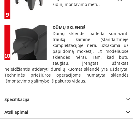
m
židinį montavimo metu.
s
Krosnelės
DŪMŲ SKLENDĖ
K
Dūmų sklendė padeda sumažinti
e
trauką kamine (standartinėje
t
a
komplektacijoje nėra, užsakoma už
u
papildomą mokestį. EX modeliuose
s
sklendės nėra). Tam, kad būtu
k
saugiau, įrengtas užraktas
r
neleidžiantis atidaryti durelių kuomet sklendė yra uždaryta.
o
Techninės priežiūros operacijoms numatyta sklendės
s
išmontavimo galimybė iš pakuros vidaus.
n
e
l
ė
Specifikacija
s
Atsiliepimai
K
r
o
s