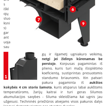
p
s
d
iškl
a
ojų
i
sluo
l
ksni
a
s)
gar
Ž
ant
i
uoja
d
sau
i
n
gų ir ilgametį ugniakuro veikimą,
i
netgi jei židinys kūrenamas be
o
perstojo
. Korpusas pagamintas iš
g
plieno, kuris turi mažą išsiplėtimo
r
o
koeficientą, sustiprintas presuotomis
t
standumo briaunomis. Itin patvari
e
pakura pagaminta iš
aukštos
l
kokybės 4 cm storio šamoto
, kuris atsparus labai aukštoms
ė
temperatūroms, žarijų kaitrai ir turi geras šilumos
s
akumuliacijos savybes - šiluma skleidžiama kai ugnis jau
užgesusi. Techninės priežiūros atvejams visos pakuros dalys
Ž