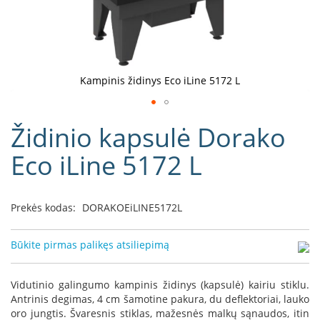
D
o
r
a
k
Kampinis židinys Eco iLine 5172 L
o
L
Eiti
i
Židinio kapsulė Dorako
į
n
e
galerijos
Eco iLine 5172 L
a
paradžią
D
e
Prekės kodas:
DORAKOEiLINE5172L
f
r
o
Būkite pirmas palikęs atsiliepimą
H
o
m
Vidutinio galingumo kampinis židinys (kapsulė) kairiu stiklu.
e
Antrinis degimas, 4 cm šamotine pakura, du deflektoriai, lauko
oro jungtis. Švaresnis stiklas, mažesnės malkų sąnaudos, itin