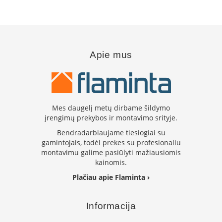
r
o
s
n
e
l
Apie mus
ė
s
G
r
a
Mes daugelį metų dirbame šildymo
n
įrengimų prekybos ir montavimo srityje.
u
l
Bendradarbiaujame tiesiogiai su
i
gamintojais, todėl prekes su profesionaliu
n
montavimu galime pasiūlyti mažiausiomis
ė
kainomis.
s
k
Plačiau apie Flaminta ›
r
o
s
Informacija
n
e