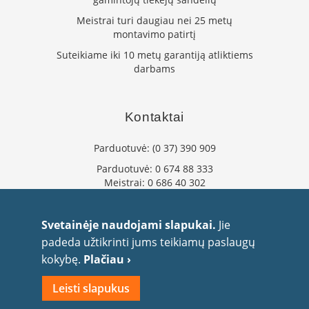
o
s
Meistrai turi daugiau nei 25 metų
n
montavimo patirtį
e
l
Suteikiame iki 10 metų garantiją atliktiems
i
darbams
ų
p
a
j
Kontaktai
u
n
Parduotuvė:
(0 37) 390 909
g
i
Parduotuvė:
0 674 88 333
m
Meistrai:
0 686 40 302
o
v
info@flaminta.lt
a
eparduotuve@flaminta.lt
m
Svetainėje naudojami slapukai.
Jie
z
Baltų pr. 26, Šilainiai
padeda užtikrinti jums teikiamų paslaugų
d
Kaunas, 48193 Lietuva
kokybę.
Plačiau ›
ž
i
a
Leisti slapukus
i