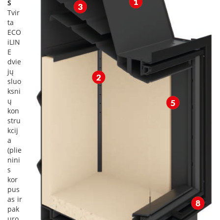
S
s
Tvir
u
ta
v
ECO
a
n
iLIN
d
E
e
dvie
n
jų
s
sluo
k
ksni
o
ų
n
kon
t
stru
ū
r
kcij
u
a
(plie
Ž
nini
i
s
d
kor
i
pus
n
as ir
i
pak
ų
uro
a