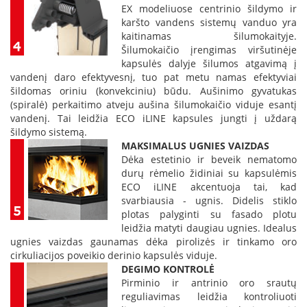
s
EX modeliuose centrinio šildymo ir
p
karšto vandens sistemų vanduo yra
a
kaitinamas šilumokaityje.
r
Šilumokaičio įrengimas viršutinėje
u
kapsulės dalyje šilumos atgavimą į
s
vandenį daro efektyvesnį, tuo pat metu namas efektyviai
s
šildomas oriniu (konvekciniu) būdu. Aušinimo gyvatukas
t
(spiralė) perkaitimo atveju aušina šilumokaičio viduje esantį
i
vandenį. Tai leidžia ECO iLINE kapsules jungti į uždarą
k
l
šildymo sistemą.
a
MAKSIMALUS UGNIES VAIZDAS
s
Dėka estetinio ir beveik nematomo
durų rėmelio židiniai su kapsulėmis
S
ECO iLINE akcentuoja tai, kad
t
svarbiausia - ugnis. Didelis stiklo
i
plotas palyginti su fasado plotu
k
leidžia matyti daugiau ugnies. Idealus
l
ugnies vaizdas gaunamas dėka pirolizės ir tinkamo oro
a
cirkuliacijos poveikio derinio kapsulės viduje.
s
DEGIMO KONTROLĖ
g
Pirminio ir antrinio oro srautų
r
reguliavimas leidžia kontroliuoti
i