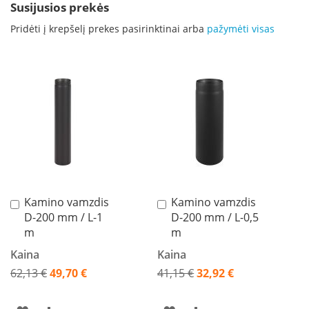
Susijusios prekės
n
e
Pridėti į krepšelį prekes pasirinktinai arba
pažymėti visas
l
ė
s
s
u
v
a
n
d
e
n
s
k
o
Kamino vamzdis
Kamino vamzdis
Į
Į
n
D-200 mm / L-1
D-200 mm / L-0,5
krepšelį
krepšelį
t
ū
m
m
r
Kaina
Kaina
u
62,13 €
49,70 €
41,15 €
32,92 €
K
Akcija
Akcija
r
o