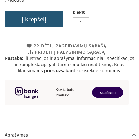
a
Kiekis
S
Į krepšelį
e
g
u
i
PRIDĖTI Į PAGEIDAVIMŲ SĄRAŠĄ
n
PRIDĖTI Į PALYGINIMO SĄRAŠĄ
Pastaba:
iliustracijos ir aprašymai informaciniai; specifikacijos
W
ir komplektacija gali turėti smulkių neatitikimų. Kilus
a
n
klausimams
prieš užsakant
susisiekite su mumis.
d
e
r
s
M
o
r
s
ø
Aprašymas