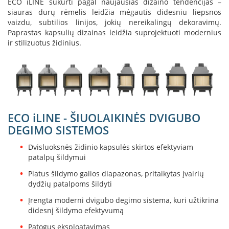
ECO iLINE sukurti pagal naujausias dizaino tendencijas –
L
siauras durų rėmelis leidžia mėgautis didesniu liepsnos
a
vaizdu, subtilios linijos, jokių nereikalingų dekoravimų.
n
Paprastas kapsulių dizainas leidžia suprojektuoti modernius
k
ir stilizuotus židinius.
s
t
ū
s
o
r
t
ECO iLINE - ŠIUOLAIKINĖS DVIGUBO
a
DEGIMO SISTEMOS
k
i
Dvisluoksnės židinio kapsulės skirtos efektyviam
a
patalpų šildymui
i
Platus šildymo galios diapazonas, pritaikytas įvairių
S
dydžių patalpoms šildyti
t
a
Įrengta moderni dvigubo degimo sistema, kuri užtikrina
č
didesnį šildymo efektyvumą
i
a
Patogus eksploatavimas