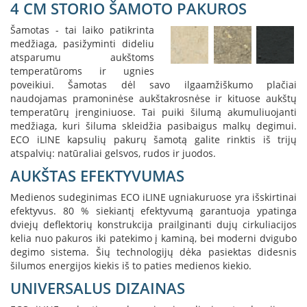
4 CM STORIO ŠAMOTO PAKUROS
K
a
Šamotas - tai laiko patikrinta
r
medžiaga, pasižyminti dideliu
š
atsparumu aukštoms
t
temperatūroms ir ugnies
o
poveikiui. Šamotas dėl savo ilgaamžiškumo plačiai
o
naudojamas pramoninėse aukštakrosnėse ir kituose aukštų
r
temperatūrų įrenginiuose. Tai puiki šilumą akumuliuojanti
o
medžiaga, kuri šiluma skleidžia pasibaigus malkų degimui.
v
e
ECO iLINE kapsulių pakurų šamotą galite rinktis iš trijų
n
atspalvių: natūraliai gelsvos, rudos ir juodos.
t
AUKŠTAS EFEKTYVUMAS
i
l
Medienos sudeginimas ECO iLINE ugniakuruose yra išskirtinai
i
efektyvus. 80 % siekiantį efektyvumą garantuoja ypatinga
a
dviejų deflektorių konstrukcija prailginanti dujų cirkuliacijos
t
kelia nuo pakuros iki patekimo į kaminą, bei moderni dvigubo
o
degimo sistema. Šių technologijų dėka pasiektas didesnis
r
šilumos energijos kiekis iš to paties medienos kiekio.
i
a
UNIVERSALUS DIZAINAS
i