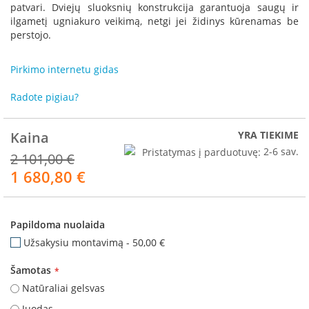
R
patvari. Dviejų sluoksnių konstrukcija garantuoja saugų ir
o
ilgametį ugniakuro veikimą, netgi jei židinys kūrenamas be
m
perstojo.
o
t
Pirkimo internetu gidas
o
p
Radote pigiau?
S
p
Kaina
YRA TIEKIME
a
r
Pristatymas į parduotuvę:
2-6 sav.
2 101,00 €
t
1 680,80 €
Akcija
h
e
r
m
Papildoma nuolaida
I
Užsakysiu montavimą
-
50,00 €
n
v
Šamotas
i
Natūraliai gelsvas
c
t
Juodas