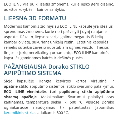
i
ECO iLINE yra puiki išeitis žmonėms, kurie ieško gero dizaino,
d
aukštos kokybės ir kainos santykio.
i
n
LIEPSNA 3D FORMATU
i
a
Modernus kampinis židiniys su ECO iLINE kapsule yra idealus
i
sprendimas žmonėms, kurie nori pažvelgti į ugnį naujame
aspekte. Dėka to, liepsnos vizija galima mėgautis iš kelių
O
kambario vietų, sukuriant unikalų reginį. Estetinis kapsulės
r
rėmelis suteikia žavesio nuostabiam ugnies vaizdui. Tiesios
t
linijos ir jokių nereikalingų ornamentų. ECO iLINE kampinės
a
kapsulės gaminamos kairės ir dešinės pusės.
k
i
PAŽANGIAUSIA Dorako STIKLO
a
APIPŪTIMO SISTEMA
i
i
Šioje kapsulėje įrengta ketvirtos kartos viršutinė ir
r
apatinė
stiklo apipūtimo sistemos, stiklo švarumo palaikymui.
į
ECO iLINE vienintelės turi papildomą stiklo apipūtimo
r
sistemą apačioje
. Maksimaliam švarumui palaikyti oras
a
n
kaitinamas, temperatūra siekia iki 500 °C. Visuose Dorako
g
ugniakuruose naudojamas tik patentuotas Japoniškas
a
keramikinis stiklas
atlaikantis 800 °C.