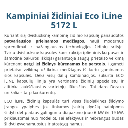
B
r
Kampiniai židiniai Eco iLine
o
n
5172 L
p
i
Kuriant šią dvisluoksnę kampinę židinio kapsulę panaudotos
H
patvariausios prieinamos medžiagos
, nauji modernūs
e
sprendimai ir pažangiausios technologijos židinių srityje.
t
Tvirta dvisluoksnė kapsulės konstrukcija (plieninis korpusas ir
a
šamotinė pakuros iškloja) garantuoja saugų prietaiso veikimą
kūrenant
netgi jei židinys kūrenamas be perstojo
. Ilgametį
E
prietaiso veikimą užtikrina medžiagos iš kurių gaminamos
l
šios kapsulės. Dėka visų dalių kombinacijos, sukurta ECO
e
iLINE kapsulių linija yra vertinama židinių specialistų ir
k
atitinka aukščiausius vartotojų lūkesčius. Tai daro Dorako
t
unikaliais tarp konkurentų.
r
i
ECO iLINE židinių kapsulės turi visas šiuolaikines šildymo
n
įrangos ypatybes. Jos tinkamos įvairių dydžių patalpoms
i
šildyti dėl plataus galingumo diapazono (nuo 6 kW iki 19 kW,
a
priklausomai nuo modelio). Tai efektyvus ir nebrangus būdas
i
šildyti gyvenamuosius ir atostogų namus.
ž