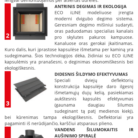
lengvai demontuojamos per atvertas dureles.
i
ANTRINIS DEGIMAS IR EKOLOGIJA
d
ECO iLINE modeliuose įrengta
i
n
moderni dvigubo degimo sistema.
i
Geresniam degimo mišiniui sudaryti,
ų
oras paduodamas specialias kanalais
s
pro skylutes pakuros kampuose.
t
Kanaluose oras gerokai įkaitinamas.
i
Kuro dalis, kuri įprastose kapsulėse išmetama per kaminą yra
k
sudegimama. Šios technologijos dėka, židiniai su ECO iLINE
l
kapsulėmis yra pranašesni, o deginimas ekonomiškesnis bei
a
ekologiškesnis.
i
DIDESNIS ŠILDYMO EFEKTYVUMAS
K
Speciali dviejų deflektorių
a
konstrukcija kapsulėje daro ilgesnį
r
išmetamųjų dujų kelią, pasiekiamas
š
aukštesnis kapsulės efektyvumas
č
(gaunama daugiau šilumos
i
sudeginant tą patį medienos kiekį),
u
bei kūrenimas tampa ekologiškesnis. Deflektoriai yra
i
pagaminti iš nerūdijančio, karščiui atsparaus plieno.
a
VANDENS ŠILUMOKAITIS IR
t
AUŠINIMO SPIRALĖ