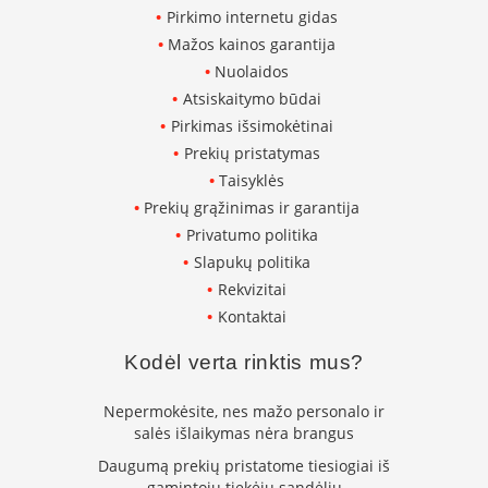
l
Pirkimo internetu gidas
ė
Mažos kainos garantija
s
Nuolaidos
S
Atsiskaitymo būdai
t
Pirkimas išsimokėtinai
i
k
Prekių pristatymas
l
Taisyklės
a
Prekių grąžinimas ir garantija
i
p
Privatumo politika
o
Slapukų politika
k
Rekvizitai
r
o
Kontaktai
s
n
Kodėl verta rinktis mus?
e
l
e
Nepermokėsite, nes mažo personalo ir
salės išlaikymas nėra brangus
K
Daugumą prekių pristatome tiesiogiai iš
r
gamintojų tiekėjų sandėlių