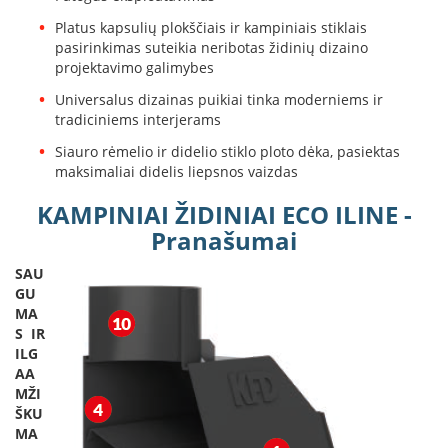
k
Platus kapsulių plokščiais ir kampiniais stiklais
a
pasirinkimas suteikia neribotas židinių dizaino
m
projektavimo galimybes
p
i
Universalus dizainas puikiai tinka moderniems ir
a
tradiciniems interjerams
i
o
Siauro rėmelio ir didelio stiklo ploto dėka, pasiektas
r
maksimaliai didelis liepsnos vaizdas
t
a
KAMPINIAI ŽIDINIAI ECO ILINE -
k
Pranašumai
i
a
SAU
i
GU
MA
Ž
S IR
i
d
ILG
i
AA
n
MŽI
i
ŠKU
a
MA
i