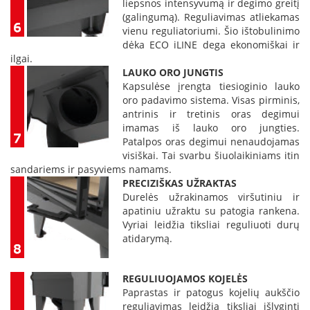
liepsnos intensyvumą ir degimo greitį
n
(galingumą). Reguliavimas atliekamas
d
vienu reguliatoriumi. Šio ištobulinimo
i
dėka ECO iLINE dega ekonomiškai ir
m
ilgai.
s
LAUKO ORO JUNGTIS
Kapsulėse įrengta tiesioginio lauko
D
ū
oro padavimo sistema. Visas pirminis,
m
antrinis ir tretinis oras degimui
t
imamas iš lauko oro jungties.
r
Patalpos oras degimui nenaudojamas
a
visiškai. Tai svarbu šiuolaikiniams itin
u
sandariems ir pasyviems namams.
k
PRECIZIŠKAS UŽRAKTAS
i
Durelės užrakinamos viršutiniu ir
a
apatiniu užraktu su patogia rankena.
i
ž
Vyriai leidžia tiksliai reguliuoti durų
i
atidarymą.
d
i
n
REGULIUOJAMOS KOJELĖS
i
Paprastas ir patogus kojelių aukščio
a
reguliavimas leidžia tiksliai išlyginti