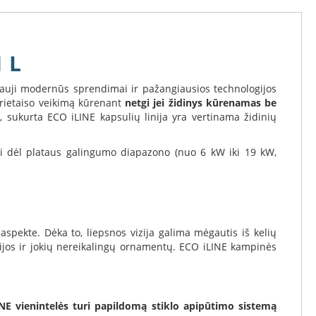
1 L
nauji modernūs sprendimai ir pažangiausios technologijos
 prietaiso veikimą kūrenant
netgi jei židinys kūrenamas be
, sukurta ECO iLINE kapsulių linija yra vertinama židinių
yti dėl plataus galingumo diapazono (nuo 6 kW iki 19 kW,
pekte. Dėka to, liepsnos vizija galima mėgautis iš kelių
inijos ir jokių nereikalingų ornamentų. ECO iLINE kampinės
NE vienintelės turi papildomą stiklo apipūtimo sistemą