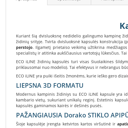
Koklinės
krosnelės
Maisto
ruošimo
Ka
krosnelės
Pakabinamos
Kuriant šią dvisluoksnę nedidelio galingumo kampinę ži
krosnelės
židinių srityje. Tvirta dvisluoksnė kapsulės konstrukcija
perstojo
. Ilgametį prietaiso veikimą užtikrina medžiago
Granulinės
specialistų ir atitinka aukščiausius vartotojų lūkesčius. Ta
krosnelės
ECO iLINE židinių kapsulės turi visas šiuolaikines šild
Stiklai
priklausomai nuo modelio). Tai efektyvus ir nebrangus bū
po
krosnele
ECO iLINE yra puiki išeitis žmonėms, kurie ieško gero dizai
LIEPSNA 3D FORMATU
Krosnelių
pajungimo
Modernus kampinis židiniys su ECO iLINE kapsule yra ide
vamzdžiai
kambario vietų, sukuriant unikalų reginį. Estetinis kapsu
Krosnelių
kapsulės gaminamos kairės ir dešinės pusės.
gamintojai
PAŽANGIAUSIA Dorako STIKLO APIP
Morsø
Šioje kapsulėje įrengta ketvirtos kartos viršutinė ir
apati
Romotop