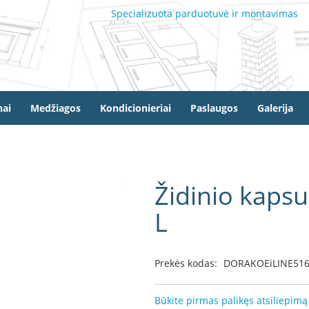
Specializuota parduotuvė ir montavimas
ai
Medžiagos
Kondicionieriai
Paslaugos
Galerija
Židinio kapsu
L
Prekės kodas:
DORAKOEiLINE516
Būkite pirmas palikęs atsiliepimą