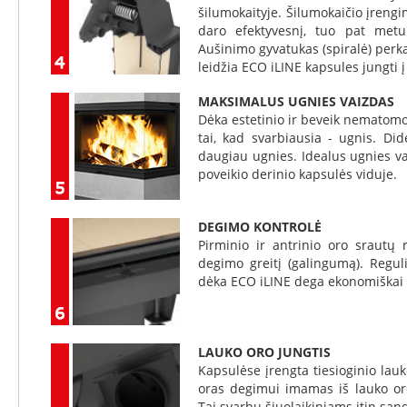
Karščiui
šilumokaityje. Šilumokaičio įreng
atspari
daro efektyvesnį, tuo pat metu
vata
Aušinimo gyvatukas (spiralė) perka
Karščiui
leidžia ECO iLINE kapsules jungti 
atspari
MAKSIMALUS UGNIES VAIZDAS
folija
Dėka estetinio ir beveik nematomo
Kondicionieriai
tai, kad svarbiausia - ugnis. Did
Gree
daugiau ugnies. Idealus ugnies va
poveikio derinio kapsulės viduje.
Paslaugos
Židinių
montavimas
DEGIMO KONTROLĖ
Kaminų
Pirminio ir antrinio oro srautų 
įdėklų
degimo greitį (galingumą). Regul
montavimas
dėka ECO iLINE dega ekonomiškai ir
Kaminų
montavimas
Kaminų
LAUKO ORO JUNGTIS
valymas
Kapsulėse įrengta tiesioginio lauk
oras degimui imamas iš lauko oro
Skylių
Tai svarbu šiuolaikiniams itin s