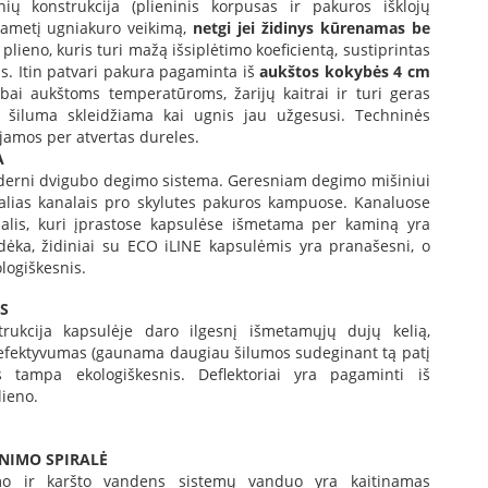
ių konstrukcija (plieninis korpusas ir pakuros išklojų
lgametį ugniakuro veikimą,
netgi jei židinys kūrenamas be
lieno, kuris turi mažą išsiplėtimo koeficientą, sustiprintas
. Itin patvari pakura pagaminta iš
aukštos kokybės 4 cm
abai aukštoms temperatūroms, žarijų kaitrai ir turi geras
- šiluma skleidžiama kai ugnis jau užgesusi. Techninės
jamos per atvertas dureles.
A
derni dvigubo degimo sistema. Geresniam degimo mišiniui
alias kanalais pro skylutes pakuros kampuose. Kanaluose
dalis, kuri įprastose kapsulėse išmetama per kaminą yra
ėka, židiniai su ECO iLINE kapsulėmis yra pranašesni, o
logiškesnis.
S
strukcija kapsulėje daro ilgesnį išmetamųjų dujų kelią,
efektyvumas (gaunama daugiau šilumos sudeginant tą patį
 tampa ekologiškesnis. Deflektoriai yra pagaminti iš
lieno.
INIMO SPIRALĖ
mo ir karšto vandens sistemų vanduo yra kaitinamas