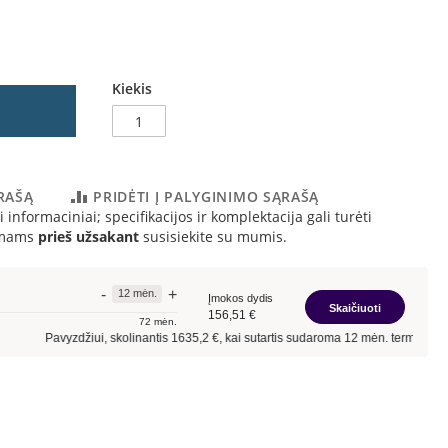
Kiekis
ĄRAŠĄ
PRIDĖTI Į PALYGINIMO SĄRAŠĄ
 informaciniai; specifikacijos ir komplektacija gali turėti
simams
prieš užsakant
susisiekite su mumis.