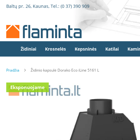
Židiniai
Pereiti
Baltų pr. 26, Kaunas, Tel.:
(0 37) 390 909
Židinio
prie
kapsulės
turinio
Dorako
Dorako
Linea
Defro
Židiniai
Krosnelės
Kepsninės
Katilai
Kamin
Home
Romotop
Pradžia
Židinio kapsulė Dorako Eco iLine 5161 L
Spartherm
Invicta
Eiti
Eksponuojame
Seguin
į
galerijos
Wanders
pabaigą
Morsø
Bronpi
Heta
Elektriniai