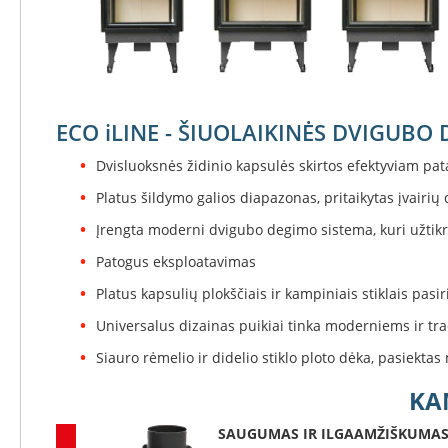
Konekt
Ventiliaciniai
blokeliai
Kaminų
įdėklai
ECO iLINE - ŠIUOLAIKINĖS DVIGUBO
Įdėklai
ovalūs
Dvisluoksnės židinio kapsulės skirtos efektyviam pat
Įdėklai
Platus šildymo galios diapazonas, pritaikytas įvairių
apvalūs
Įrengta moderni dvigubo degimo sistema, kuri užtik
Dūmtraukio
vamzdžiai
Patogus eksploatavimas
Kamino
Platus kapsulių plokščiais ir kampiniais stiklais pas
traukos
Universalus dizainas puikiai tinka moderniems ir tr
gerinimas
Kamino
Siauro rėmelio ir didelio stiklo ploto dėka, pasiektas
traukos
ventiliatoriai
KAM
Kamino
SAUGUMAS IR ILGAAMŽIŠKUMA
traukos