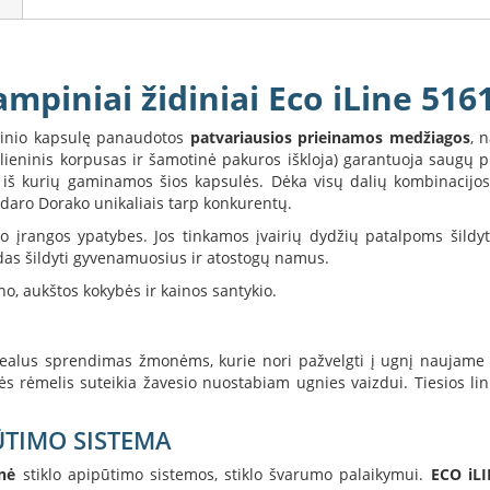
mpiniai židiniai Eco iLine 516
dinio kapsulę panaudotos
patvariausios prieinamos medžiagos
, 
 (plieninis korpusas ir šamotinė pakuros iškloja) garantuoja saugų
s iš kurių gaminamos šios kapsulės. Dėka visų dalių kombinacijos
i daro Dorako unikaliais tarp konkurentų.
ymo įrangos ypatybes. Jos tinkamos įvairių dydžių patalpoms šild
das šildyti gyvenamuosius ir atostogų namus.
no, aukštos kokybės ir kainos santykio.
alus sprendimas žmonėms, kurie nori pažvelgti į ugnį naujame as
lės rėmelis suteikia žavesio nuostabiam ugnies vaizdui. Tiesios l
ŪTIMO SISTEMA
nė
stiklo apipūtimo sistemos, stiklo švarumo palaikymui.
ECO iLI