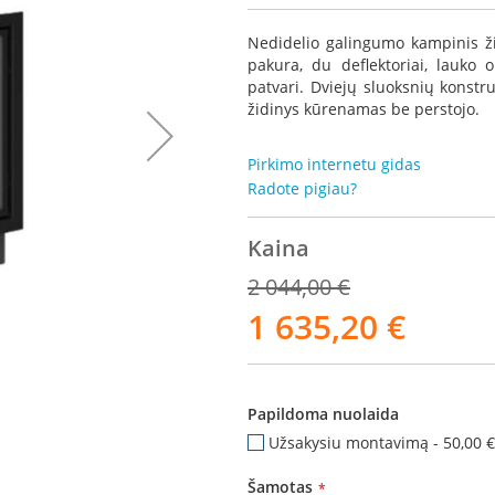
Nedidelio galingumo kampinis ži
pakura, du deflektoriai, lauko 
patvari. Dviejų sluoksnių konstr
židinys kūrenamas be perstojo.
Pirkimo internetu gidas
Radote pigiau?
Kaina
2 044,00 €
1 635,20 €
Akcija
Papildoma nuolaida
Užsakysiu montavimą
-
50,00 €
Dorako Eco
Šamotas