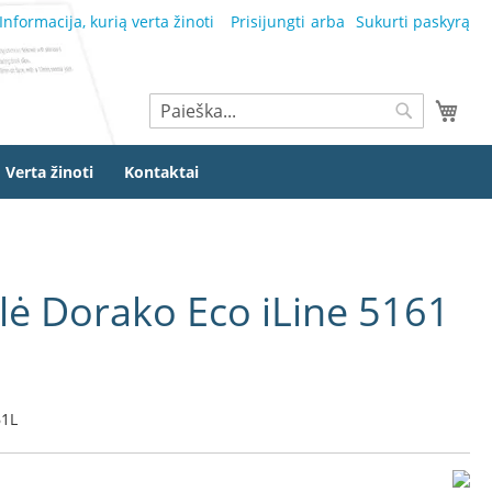
Informacija, kurią verta žinoti
Prisijungti
Sukurti paskyrą
Ieškoti
Mano
Ieškoti
Verta žinoti
Kontaktai
lė Dorako Eco iLine 5161
1L