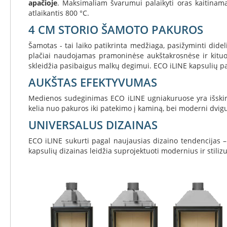
apačioje
. Maksimaliam švarumui palaikyti oras kaitinam
Invicta
atlaikantis 800 °C.
DRU
4 CM STORIO ŠAMOTO PAKUROS
Thorma
Šamotas - tai laiko patikrinta medžiaga, pasižyminti di
Astra
plačiai naudojamas pramoninėse aukštakrosnėse ir kituo
skleidžia pasibaigus malkų degimui. ECO iLINE kapsulių paku
Kepsninės
Morsø
AUKŠTAS EFEKTYVUMAS
Morsø
Medienos sudeginimas ECO iLINE ugniakuruose yra išskirtin
kepsninių
kelia nuo pakuros iki patekimo į kaminą, bei moderni dvigu
priedai
UNIVERSALUS DIZAINAS
Katilai
Dujiniai
ECO iLINE sukurti pagal naujausias dizaino tendencijas – 
katilai
kapsulių dizainas leidžia suprojektuoti modernius ir stilizu
Motan
Kaminai
Kaminų
sistemos
Perfect
Niko