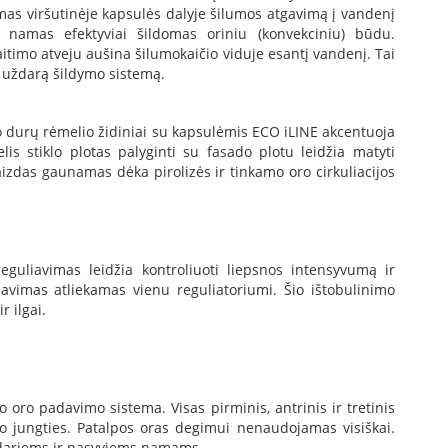
imas viršutinėje kapsulės dalyje šilumos atgavimą į vandenį
 namas efektyviai šildomas oriniu (konvekciniu) būdu.
itimo atveju aušina šilumokaičio viduje esantį vandenį. Tai
į uždarą šildymo sistemą.
 durų rėmelio židiniai su kapsulėmis ECO iLINE akcentuoja
elis stiklo plotas palyginti su fasado plotu leidžia matyti
izdas gaunamas dėka pirolizės ir tinkamo oro cirkuliacijos
reguliavimas leidžia kontroliuoti liepsnos intensyvumą ir
iavimas atliekamas vienu reguliatoriumi. Šio ištobulinimo
 ilgai.
o oro padavimo sistema. Visas pirminis, antrinis ir tretinis
 jungties. Patalpos oras degimui nenaudojamas visiškai.
andariems ir pasyviems namams.