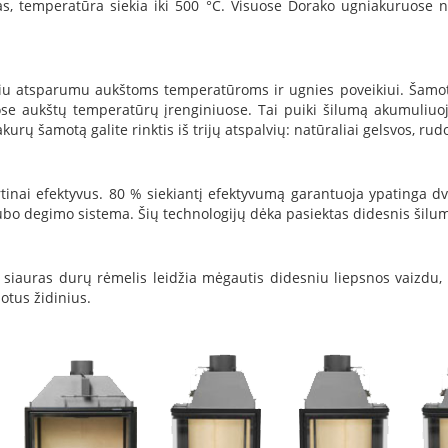
as, temperatūra siekia iki 500 °C. Visuose Dorako ugniakuruose
deliu atsparumu aukštoms temperatūroms ir ugnies poveikiui. Šam
se aukštų temperatūrų įrenginiuose. Tai puiki šilumą akumuliuoj
rų šamotą galite rinktis iš trijų atspalvių: natūraliai gelsvos, rudo
ai efektyvus. 80 % siekiantį efektyvumą garantuoja ypatinga dviej
bo degimo sistema. Šių technologijų dėka pasiektas didesnis šilumo
siauras durų rėmelis leidžia mėgautis didesniu liepsnos vaizdu, s
otus židinius.