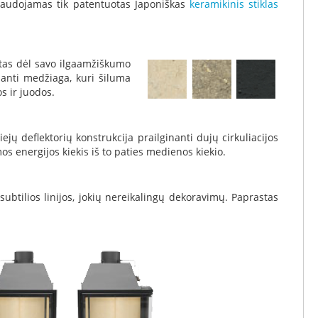
 naudojamas tik patentuotas Japoniškas
keramikinis stiklas
otas dėl savo ilgaamžiškumo
anti medžiaga, kuri šiluma
s ir juodos.
ų deflektorių konstrukcija prailginanti dujų cirkuliacijos
s energijos kiekis iš to paties medienos kiekio.
ubtilios linijos, jokių nereikalingų dekoravimų. Paprastas