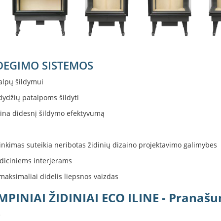
 DEGIMO SISTEMOS
alpų šildymui
 dydžių patalpoms šildyti
rina didesnį šildymo efektyvumą
irinkimas suteikia neribotas židinių dizaino projektavimo galimybes
adiciniems interjerams
 maksimaliai didelis liepsnos vaizdas
PINIAI ŽIDINIAI ECO ILINE - Pranaš
S