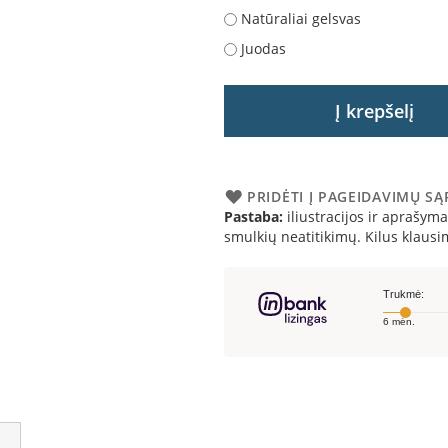
Natūraliai gelsvas
Juodas
Į krepšelį
PRIDĖTI Į PAGEIDAVIMŲ S
Pastaba:
iliustracijos ir aprašymai
smulkių neatitikimų. Kilus klau