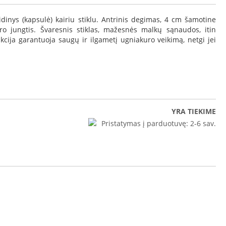
dinys (kapsulė) kairiu stiklu. Antrinis degimas, 4 cm šamotine
oro jungtis. Švaresnis stiklas, mažesnės malkų sąnaudos, itin
ukcija garantuoja saugų ir ilgametį ugniakuro veikimą, netgi jei
YRA TIEKIME
Pristatymas į parduotuvę:
2-6 sav.
 iLine 5161 L/R brėžinys