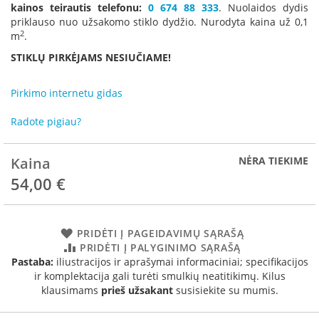
R
kainos teirautis telefonu:
0 674 88 333
. Nuolaidos dydis
o
priklauso nuo užsakomo stiklo dydžio. Nurodyta kaina už 0,1
m
2
m
.
o
STIKLŲ PIRKĖJAMS NESIUČIAME!
t
o
p
Pirkimo internetu gidas
S
Radote pigiau?
p
a
r
Kaina
NĖRA TIEKIME
t
54,00 €
h
e
r
m
PRIDĖTI Į PAGEIDAVIMŲ SĄRAŠĄ
PRIDĖTI Į PALYGINIMO SĄRAŠĄ
I
Pastaba:
iliustracijos ir aprašymai informaciniai; specifikacijos
n
ir komplektacija gali turėti smulkių neatitikimų. Kilus
v
i
klausimams
prieš užsakant
susisiekite su mumis.
c
t