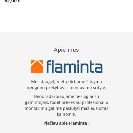
62,00 €
i
d
i
n
i
a
i
O
Apie mus
r
t
a
k
i
a
Mes daugelį metų dirbame šildymo
i
įrengimų prekybos ir montavimo srityje.
i
r
Bendradarbiaujame tiesiogiai su
į
gamintojais, todėl prekes su profesionaliu
r
montavimu galime pasiūlyti mažiausiomis
a
kainomis.
n
g
Plačiau apie Flaminta ›
a