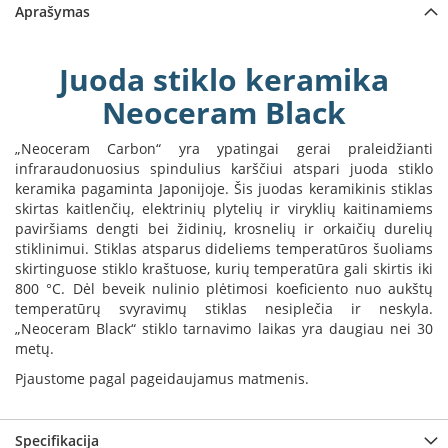
Aprašymas
a
S
Juoda stiklo keramika
e
g
Neoceram Black
u
i
„Neoceram Carbon“ yra ypatingai gerai praleidžianti
n
infraraudonuosius spindulius karščiui atspari juoda stiklo
keramika pagaminta Japonijoje. Šis juodas keramikinis stiklas
W
a
skirtas kaitlenčių, elektrinių plytelių ir viryklių kaitinamiems
n
paviršiams dengti bei židinių, krosnelių ir orkaičių durelių
d
stiklinimui. Stiklas atsparus dideliems temperatūros šuoliams
e
skirtinguose stiklo kraštuose, kurių temperatūra gali skirtis iki
r
800 °C. Dėl beveik nulinio plėtimosi koeficiento nuo aukštų
s
temperatūrų svyravimų stiklas nesiplečia ir neskyla.
„Neoceram Black“ stiklo tarnavimo laikas yra daugiau nei 30
M
metų.
o
Pjaustome pagal pageidaujamus matmenis.
r
s
ø
Specifikacija