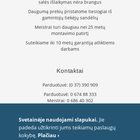
salės išlaikymas nėra brangus
L
Daugumą prekių pristatome tiesiogiai iš
a
gamintojų tiekėjų sandėlių
n
k
Meistrai turi daugiau nei 25 metų
s
montavimo patirtį
t
ū
Suteikiame iki 10 metų garantiją atliktiems
s
darbams
o
r
t
Kontaktai
a
k
i
Parduotuvė:
(0 37) 390 909
a
Parduotuvė:
0 674 88 333
i
Meistrai:
0 686 40 302
S
info@flaminta.lt
t
eparduotuve@flaminta.lt
Svetainėje naudojami slapukai.
Jie
a
Baltų pr. 26, Šilainiai
č
padeda užtikrinti jums teikiamų paslaugų
Kaunas, 48193 Lietuva
i
kokybę.
Plačiau ›
a