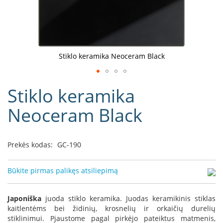
D
o
r
a
k
Stiklo keramika Neoceram Black
o
L
Eiti
i
Stiklo keramika
į
n
e
galerijos
Neoceram Black
a
paradžią
D
e
Prekės kodas:
GC-190
f
r
o
Būkite pirmas palikęs atsiliepimą
H
o
m
Japoniška
juoda stiklo keramika. Juodas keramikinis stiklas
e
kaitlentėms bei židinių, krosnelių ir orkaičių durelių
stiklinimui. Pjaustome pagal pirkėjo pateiktus matmenis,