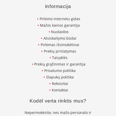
K
Informacija
a
r
š
Pirkimo internetu gidas
t
Mažos kainos garantija
o
Nuolaidos
o
r
Atsiskaitymo būdai
o
Pirkimas išsimokėtinai
v
Prekių pristatymas
e
n
Taisyklės
t
Prekių grąžinimas ir garantija
i
Privatumo politika
l
Slapukų politika
i
a
Rekvizitai
t
Kontaktai
o
r
Kodėl verta rinktis mus?
i
a
i
Nepermokėsite, nes mažo personalo ir