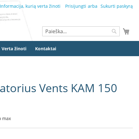
Informacija, kurią verta žinoti
Prisijungti
Sukurti paskyrą
Ieškoti
Mano
Ieškoti
Verta žinoti
Kontaktai
liatorius Vents KAM 150
o max