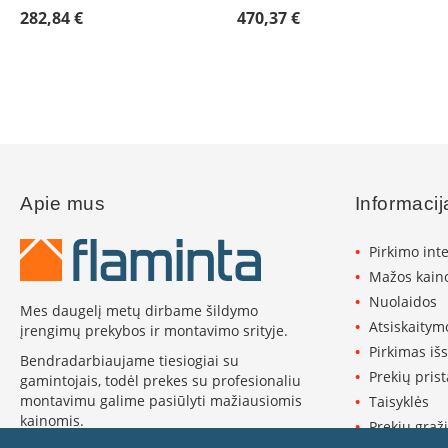
282,84 €
Invicta
470,37 €
DRU
Thorma
Astra
Kepsninės
Morsø
Morsø
Apie mus
Informacij
kepsninių
priedai
Pirkimo int
Katilai
Dujiniai
Mažos kaino
katilai
Nuolaidos
Mes daugelį metų dirbame šildymo
Motan
Atsiskaitym
įrengimų prekybos ir montavimo srityje.
Kaminai
Pirkimas iš
Bendradarbiaujame tiesiogiai su
Kaminų
Prekių pris
gamintojais, todėl prekes su profesionaliu
sistemos
montavimu galime pasiūlyti mažiausiomis
Taisyklės
Perfect
kainomis.
Prekių grąži
Niko