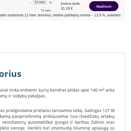
orius
2
ausiai tinka erdvėms kurių bendras plotas apie 140 m
arba
namų ir sodybų patalpas.
jas prailgindama prietaiso tarnavimo laiką. Galingas 127 W
tinkamą pasipriešinimą priklausomai nuo išvedžiotų ortakių
ventiliatorių automatiškai įjungia ir karštas židinio oras
giklio sienoje. Variklis turi įmontuotą šiluminę apsaugą su