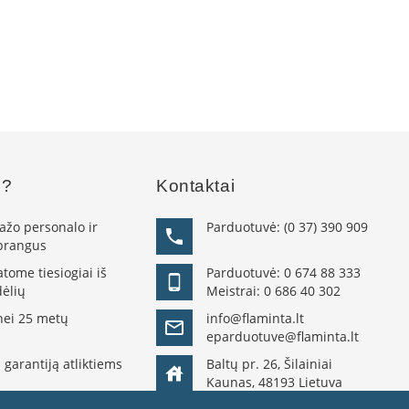
s?
Kontaktai
žo personalo ir
Parduotuvė:
(0 37) 390 909
 brangus
ome tiesiogiai iš
Parduotuvė:
0 674 88 333
ėlių
Meistrai:
0 686 40 302
nei 25 metų
info@flaminta.lt
eparduotuve@flaminta.lt
 garantiją atliktiems
Baltų pr. 26, Šilainiai
Kaunas, 48193 Lietuva