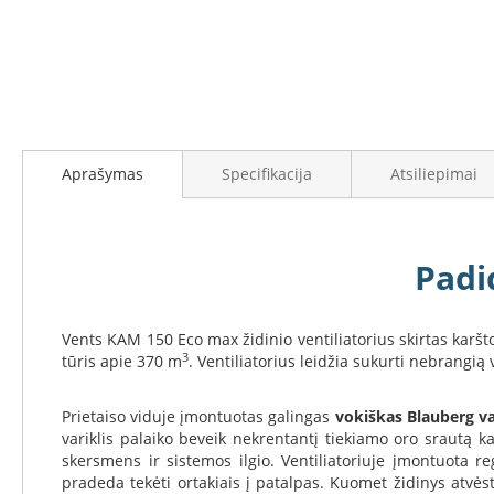
į
Židinių
galerijos
stiklai
paradžią
Karščiui
atsparus
stiklas
Stiklas
grindims
Aprašymas
Specifikacija
Atsiliepimai
Dūmtraukiai
židiniams
Krosnelės
Padi
Ketaus
krosnelės
Krosnelės
Vents KAM 150 Eco max židinio ventiliatorius skirtas karš
su
3
tūris apie 370 m
. Ventiliatorius leidžia sukurti nebrangi
vandens
kontūru
Prietaiso viduje įmontuotas galingas
vokiškas Blauberg va
Krosnelės
variklis palaiko beveik nekrentantį tiekiamo oro srautą k
su
skersmens ir sistemos ilgio. Ventiliatoriuje įmontuota re
šilumokaičiu
pradeda tekėti ortakiais į patalpas. Kuomet židinys atvėst