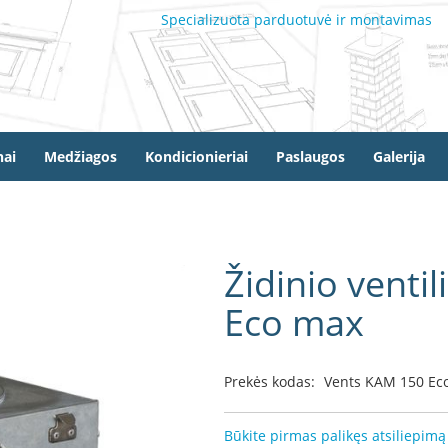
Specializuota parduotuvė ir montavimas
ai
Medžiagos
Kondicionieriai
Paslaugos
Galerija
Židinio venti
Eco max
Prekės kodas:
Vents KAM 150 Ec
Būkite pirmas palikęs atsiliepimą