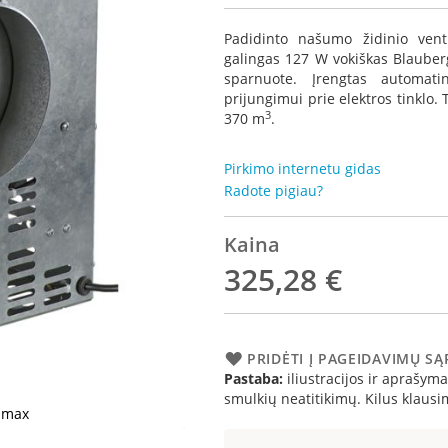
Padidinto našumo židinio vent
galingas 127 W vokiškas Blauberg
sparnuote. Įrengtas automati
prijungimui prie elektros tinklo
3
370 m
.
Pirkimo internetu gidas
Radote pigiau?
Kaina
325,28 €
PRIDĖTI Į PAGEIDAVIMŲ S
Pastaba:
iliustracijos ir aprašymai
smulkių neatitikimų. Kilus klau
o max