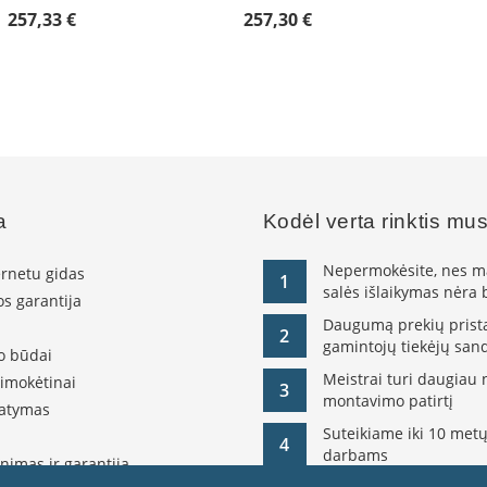
257,33 €
257,30 €
a
Kodėl verta rinktis mu
Nepermokėsite, nes ma
ernetu gidas
1
salės išlaikymas nėra
s garantija
Daugumą prekių pristat
2
gamintojų tiekėjų sand
o būdai
Meistrai turi daugiau 
simokėtinai
3
montavimo patirtį
tatymas
Suteikiame iki 10 metų
4
darbams
nimas ir garantija