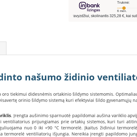
dinto našumo židinio ventiliat
to oro tiekimui didesnėmis ortakinio šildymo sistemomis. Optimali
ą visavertę orinio šildymo sistemą kuri efektyviai šildo gyvenamųjų 
riklis
. Įrengta aušinimo sparnuotė papildomai aušina variklio apvi
ai ventiliatorius prijungiamas prie ortakių sistemos, kuri turi ati
guliuojama nuo 0 iki +90 °C termorelė. Įkaitus židiniui termorelė 
a termorelė ventiliatorių išjungia. Nereikia įrengti papildomo jun