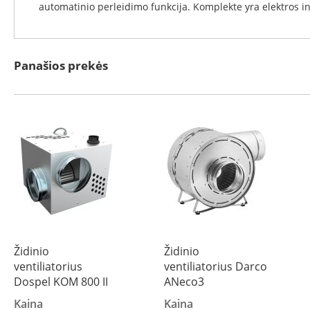
Koklinės
automatinio perleidimo funkcija. Komplekte yra elektros ins
krosnelės
Maisto
ruošimo
Panašios prekės
krosnelės
Pakabinamos
krosnelės
Granulinės
krosnelės
Stiklai
po
krosnele
Krosnelių
pajungimo
vamzdžiai
Židinio
Židinio
Krosnelių
ventiliatorius
ventiliatorius Darco
gamintojai
Morsø
Dospel KOM 800 II
ANeco3
Romotop
Kaina
Kaina