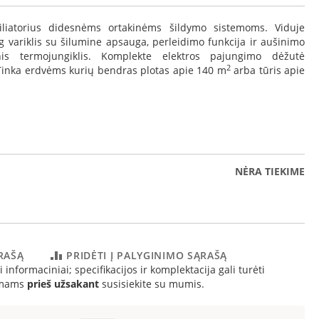
iliatorius didesnėms ortakinėms šildymo sistemoms. Viduje
 variklis su šilumine apsauga, perleidimo funkcija ir aušinimo
nis termojungiklis. Komplekte elektros pajungimo dėžutė
2
. Tinka erdvėms kurių bendras plotas apie 140 m
arba tūris apie
NĖRA TIEKIME
ĄRAŠĄ
PRIDĖTI Į PALYGINIMO SĄRAŠĄ
 informaciniai; specifikacijos ir komplektacija gali turėti
simams
prieš užsakant
susisiekite su mumis.