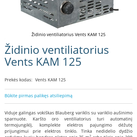
D
o
r
a
k
Židinio ventiliatorius Vents KAM 125
o
Eiti
Židinio ventiliatorius
L
į
i
galerijos
Vents KAM 125
n
paradžią
e
a
Prekės kodas:
Vents KAM 125
D
e
f
Būkite pirmas palikęs atsiliepimą
r
o
H
Viduje galingas vokiškas Blauberg variklis su variklio aušinimo
o
sparnuote. Karšto oro ventiliatorius turi automatinį
m
termojungiklį, komplekte elektros pajungimo dėžutę
e
prijungimui prie elektros tinklo. Tinka nedidelio dydžio
2