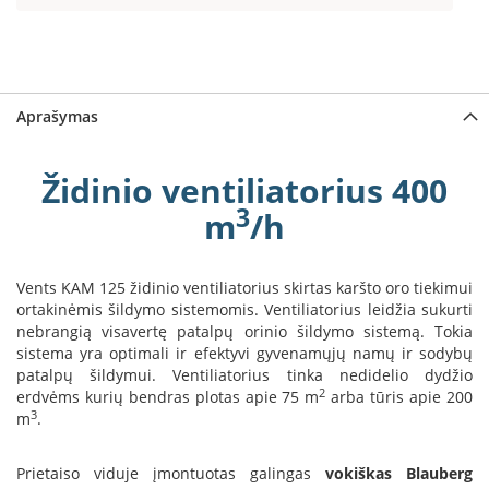
a
S
e
g
Aprašymas
u
i
n
Židinio ventiliatorius 400
W
3
m
/h
a
n
d
Vents KAM 125 židinio ventiliatorius skirtas karšto oro tiekimui
e
ortakinėmis šildymo sistemomis. Ventiliatorius leidžia sukurti
r
s
nebrangią visavertę patalpų orinio šildymo sistemą. Tokia
sistema yra optimali ir efektyvi gyvenamųjų namų ir sodybų
M
patalpų šildymui. Ventiliatorius tinka nedidelio dydžio
o
2
erdvėms kurių bendras plotas apie 75 m
arba tūris apie 200
r
3
m
.
s
ø
Prietaiso viduje įmontuotas galingas
vokiškas Blauberg