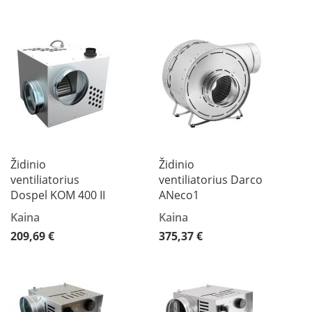
i
d
i
n
i
a
i
O
r
t
a
k
Židinio
Židinio
i
ventiliatorius
ventiliatorius Darco
a
i
Dospel KOM 400 II
ANeco1
i
Kaina
Kaina
r
į
209,69 €
375,37 €
r
a
n
g
a