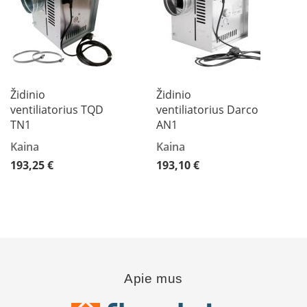
K
a
r
š
t
o
o
Židinio
Židinio
r
ventiliatorius TQD
ventiliatorius Darco
o
TN1
AN1
v
e
Kaina
Kaina
n
193,25 €
193,10 €
t
i
l
i
a
t
o
r
i
Apie mus
a
i