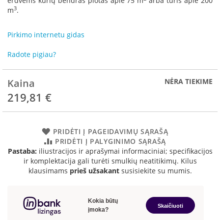
erdvėms kurių bendras plotas apie 75 m
arba tūris apie 200
R
3
m
.
o
m
o
Pirkimo internetu gidas
t
o
Radote pigiau?
p
S
Kaina
NĖRA TIEKIME
p
219,81 €
a
r
t
h
PRIDĖTI Į PAGEIDAVIMŲ SĄRAŠĄ
e
PRIDĖTI Į PALYGINIMO SĄRAŠĄ
r
Pastaba:
iliustracijos ir aprašymai informaciniai; specifikacijos
m
ir komplektacija gali turėti smulkių neatitikimų. Kilus
klausimams
prieš užsakant
susisiekite su mumis.
I
n
v
i
c
t