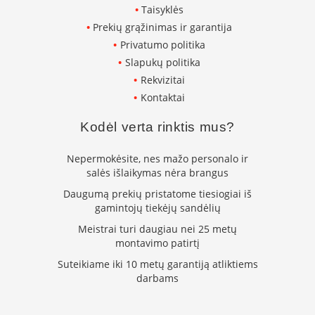
k
Taisyklės
a
Prekių grąžinimas ir garantija
m
Privatumo politika
p
i
Slapukų politika
a
Rekvizitai
i
Kontaktai
o
r
Kodėl verta rinktis mus?
t
a
k
Nepermokėsite, nes mažo personalo ir
i
salės išlaikymas nėra brangus
a
Daugumą prekių pristatome tiesiogiai iš
i
gamintojų tiekėjų sandėlių
Ž
Meistrai turi daugiau nei 25 metų
i
montavimo patirtį
d
i
Suteikiame iki 10 metų garantiją atliktiems
n
darbams
i
a
i