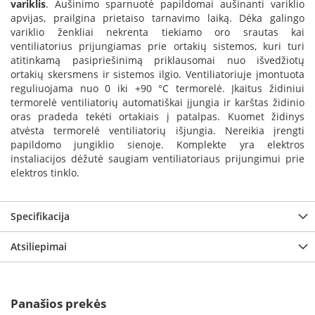
variklis
. Aušinimo sparnuotė papildomai aušinanti variklio
B
apvijas, prailgina prietaiso tarnavimo laiką. Dėka galingo
r
variklio ženkliai nekrenta tiekiamo oro srautas kai
o
ventiliatorius prijungiamas prie ortakių sistemos, kuri turi
n
p
atitinkamą pasipriešinimą priklausomai nuo išvedžiotų
i
ortakių skersmens ir sistemos ilgio. Ventiliatoriuje įmontuota
reguliuojama nuo 0 iki +90 °C termorelė. Įkaitus židiniui
H
termorelė ventiliatorių automatiškai įjungia ir karštas židinio
e
oras pradeda tekėti ortakiais į patalpas. Kuomet židinys
t
atvėsta termorelė ventiliatorių išjungia. Nereikia įrengti
a
papildomo jungiklio sienoje. Komplekte yra elektros
instaliacijos dėžutė saugiam ventiliatoriaus prijungimui prie
E
elektros tinklo.
l
e
k
Specifikacija
t
r
i
Atsiliepimai
n
i
a
i
Panašios prekės
ž