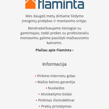
L
a
n
Mes daugelį metų dirbame šildymo
k
įrengimų prekybos ir montavimo srityje.
s
Bendradarbiaujame tiesiogiai su
t
gamintojais, todėl prekes su profesionaliu
ū
s
montavimu galime pasiūlyti mažiausiomis
o
kainomis.
r
Plačiau apie Flaminta ›
t
a
k
Informacija
i
a
i
Pirkimo internetu gidas
Mažos kainos garantija
S
Nuolaidos
t
a
Atsiskaitymo būdai
č
Pirkimas išsimokėtinai
i
Prekių pristatymas
a