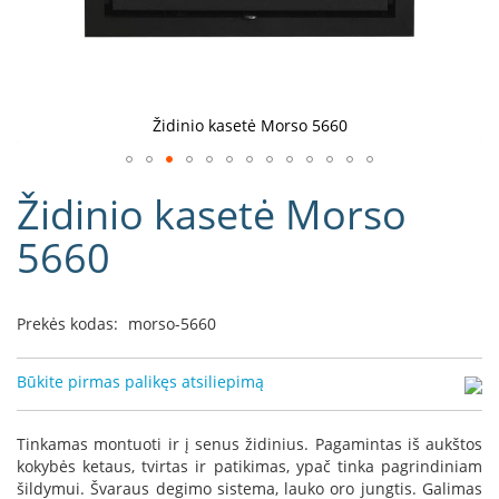
D
o
r
a
k
Židinio kasetė Morso 5660
o
L
Eiti
i
Židinio kasetė Morso
į
n
e
galerijos
5660
a
paradžią
D
e
Prekės kodas:
morso-5660
f
r
o
Būkite pirmas palikęs atsiliepimą
H
o
m
Tinkamas montuoti ir į senus židinius. Pagamintas iš aukštos
e
kokybės ketaus, tvirtas ir patikimas, ypač tinka pagrindiniam
šildymui. Švaraus degimo sistema, lauko oro jungtis. Galimas