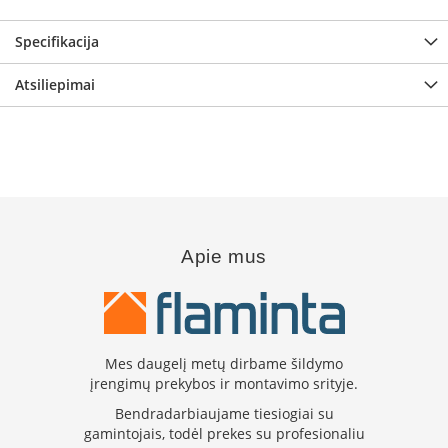
B
r
Specifikacija
o
n
Atsiliepimai
p
i
H
e
t
a
E
Apie mus
l
e
k
t
r
i
Mes daugelį metų dirbame šildymo
n
i
įrengimų prekybos ir montavimo srityje.
a
Bendradarbiaujame tiesiogiai su
i
gamintojais, todėl prekes su profesionaliu
ž