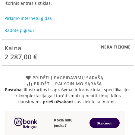
R
išorinis antrasis stiklas.
o
m
Pirkimo internetu gidas
o
t
Radote pigiau?
o
p
Kaina
NĖRA TIEKIME
S
p
2 287,00 €
a
r
t
h
PRIDĖTI Į PAGEIDAVIMŲ SĄRAŠĄ
e
PRIDĖTI Į PALYGINIMO SĄRAŠĄ
r
Pastaba:
iliustracijos ir aprašymai informaciniai; specifikacijos
m
ir komplektacija gali turėti smulkių neatitikimų. Kilus
klausimams
prieš užsakant
susisiekite su mumis.
I
n
v
i
c
t