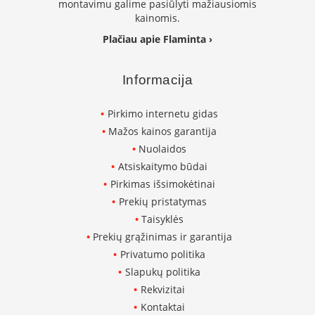
montavimu galime pasiūlyti mažiausiomis
i
d
kainomis.
i
Plačiau apie Flaminta ›
n
i
a
Informacija
i
O
Pirkimo internetu gidas
r
Mažos kainos garantija
t
a
Nuolaidos
k
Atsiskaitymo būdai
i
a
Pirkimas išsimokėtinai
i
Prekių pristatymas
i
Taisyklės
r
į
Prekių grąžinimas ir garantija
r
Privatumo politika
a
n
Slapukų politika
g
Rekvizitai
a
Kontaktai