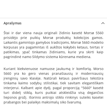
a
S
e
g
Aprašymas
u
i
Štai ir dar viena nauja originali židinio kasetė Morsø 5560
n
prisidėjo prie puikių Morsø produktų kolekcijos gamos.
Laikantis gamintojo gamybos tradicijoms, Morsø 5660 modelio
W
korpusas yra pagamintas iš aukštos kokybės ketaus, tvirtas ir
a
patikimas, ypač tinkamas židiniams, kurie yra skirti kaip
n
pagrindinė namo šildymo sistema kūrenama mediena.
d
e
r
Kuriant kiekvienuose namuose jaukumą ir komfortą, Morso
s
5660 yra ko gero vienas pranašiausių ir moderniausių
įrenginių savo klasėje. Natūrali ketaus paviršiaus tekstūra
M
tinkama kaimo sodybų stilistikai, tiek savitam elegantiškam
o
interjerui. Kalbant apie dydį, pagal proporciją "5660" kasetė
r
turi didelį stiklą, kuris puikiai atskleidžia visą degančios
s
liepsnos grožį. Išorinio antrojo stiklo rinkinys suteiks kasetei
ø
prabangos bei palaikys maksimalų siko švarumą.