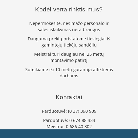
K
Kodėl verta rinktis mus?
a
r
š
Nepermokėsite, nes mažo personalo ir
t
salės išlaikymas nėra brangus
o
Daugumą prekių pristatome tiesiogiai iš
o
gamintojų tiekėjų sandėlių
r
o
Meistrai turi daugiau nei 25 metų
v
montavimo patirtį
e
n
Suteikiame iki 10 metų garantiją atliktiems
t
darbams
i
l
i
Kontaktai
a
t
o
Parduotuvė:
(0 37) 390 909
r
Parduotuvė:
0 674 88 333
i
Meistrai:
0 686 40 302
a
i
info@flaminta.lt