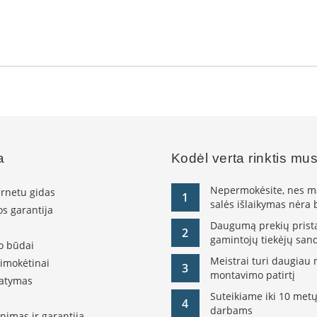
a
Kodėl verta rinktis mu
Nepermokėsite, nes ma
ernetu gidas
1
salės išlaikymas nėra
s garantija
Daugumą prekių pristat
2
gamintojų tiekėjų sand
o būdai
Meistrai turi daugiau 
simokėtinai
3
montavimo patirtį
tatymas
Suteikiame iki 10 metų
4
darbams
nimas ir garantija