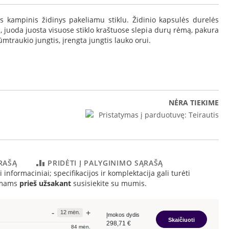
s kampinis židinys pakeliamu stiklu. Židinio kapsulės durelės
, juoda juosta visuose stiklo kraštuose slepia durų rėmą, pakura
traukio jungtis, įrengta jungtis lauko orui.
NĖRA TIEKIME
Pristatymas į parduotuvę:
Teirautis
ĄRAŠĄ
PRIDĖTI Į PALYGINIMO SĄRAŠĄ
 informaciniai; specifikacijos ir komplektacija gali turėti
simams
prieš užsakant
susisiekite su mumis.
Varia 2R-50h-4S brėžinys