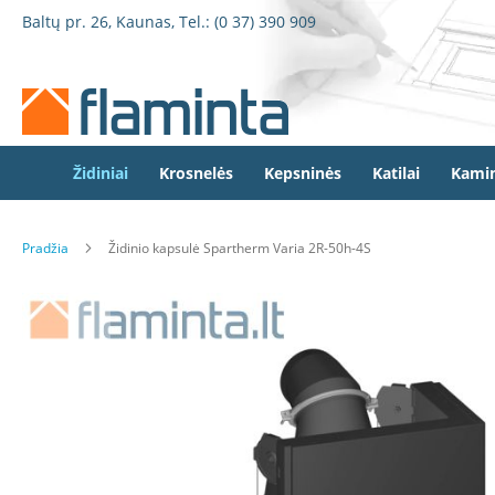
Židiniai
Pereiti
Baltų pr. 26, Kaunas, Tel.:
(0 37) 390 909
Židinio
prie
kapsulės
turinio
Dorako
Dorako
Linea
Defro
Židiniai
Krosnelės
Kepsninės
Katilai
Kamin
Home
Romotop
Pradžia
Židinio kapsulė Spartherm Varia 2R-50h-4S
Spartherm
Invicta
Eiti
Seguin
į
galerijos
Wanders
pabaigą
Morsø
Bronpi
Heta
Elektriniai