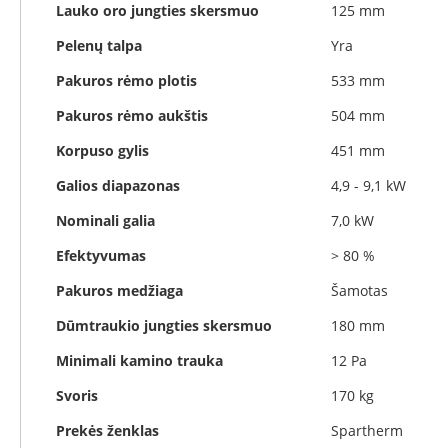
Koklinės
Lauko oro jungties skersmuo
125 mm
krosnelės
Pelenų talpa
Yra
Maisto
ruošimo
Pakuros rėmo plotis
533 mm
krosnelės
Pakuros rėmo aukštis
504 mm
Pakabinamos
krosnelės
Korpuso gylis
451 mm
Granulinės
Galios diapazonas
4,9 - 9,1 kW
krosnelės
Nominali galia
7,0 kW
Stiklai
po
Efektyvumas
> 80 %
krosnele
Pakuros medžiaga
Šamotas
Krosnelių
pajungimo
Dūmtraukio jungties skersmuo
180 mm
vamzdžiai
Minimali kamino trauka
12 Pa
Krosnelių
gamintojai
Svoris
170 kg
Morsø
Prekės ženklas
Spartherm
Romotop