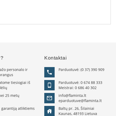
s?
Kontaktai
žo personalo ir
Parduotuvė:
(0 37) 390 909
 brangus
ome tiesiogiai iš
Parduotuvė:
0 674 88 333
ėlių
Meistrai:
0 686 40 302
nei 25 metų
info@flaminta.lt
eparduotuve@flaminta.lt
 garantiją atliktiems
Baltų pr. 26, Šilainiai
Kaunas, 48193 Lietuva