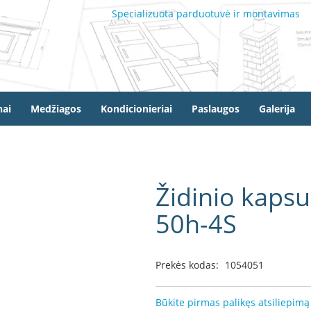
Specializuota parduotuvė ir montavimas
ai
Medžiagos
Kondicionieriai
Paslaugos
Galerija
Židinio kapsu
50h-4S
Prekės kodas:
1054051
Būkite pirmas palikęs atsiliepimą