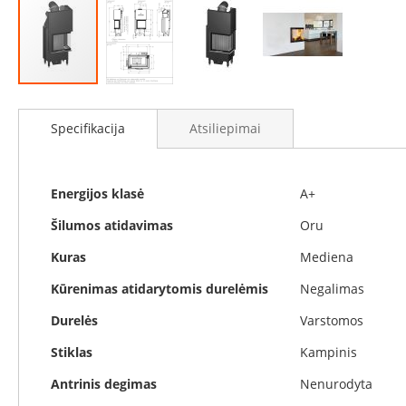
Židinių
stiklai
Karščiui
atsparus
stiklas
Eiti
Stiklas
į
Specifikacija
Atsiliepimai
grindims
galerijos
paradžią
Dūmtraukiai
židiniams
Specifikacija
Energijos klasė
A+
Krosnelės
Ketaus
Šilumos atidavimas
Oru
krosnelės
Kuras
Mediena
Krosnelės
su
Kūrenimas atidarytomis durelėmis
Negalimas
vandens
kontūru
Durelės
Varstomos
Krosnelės
Stiklas
Kampinis
su
šilumokaičiu
Antrinis degimas
Nenurodyta