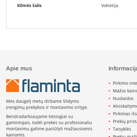
Invicta
Kilmės šalis
Vokietija
DRU
Thorma
Astra
Kepsninės
Morsø
Morsø
kepsninių
Apie mus
Informacij
priedai
Katilai
Pirkimo int
Dujiniai
katilai
Mažos kaino
Motan
Nuolaidos
Mes daugelį metų dirbame šildymo
Kaminai
Atsiskaitym
įrengimų prekybos ir montavimo srityje.
Kaminų
Pirkimas iš
Bendradarbiaujame tiesiogiai su
sistemos
Prekių pris
gamintojais, todėl prekes su profesionaliu
Perfect
montavimu galime pasiūlyti mažiausiomis
Taisyklės
Niko
kainomis.
Prekių grąži