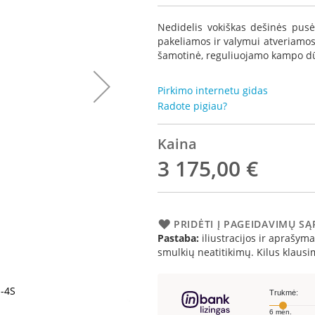
Nedidelis vokiškas dešinės pusė
pakeliamos ir valymui atveriamos
šamotinė, reguliuojamo kampo dūm
Pirkimo internetu gidas
Radote pigiau?
Kaina
3 175,00 €
PRIDĖTI Į PAGEIDAVIMŲ S
Pastaba:
iliustracijos ir aprašymai
smulkių neatitikimų. Kilus klau
h-4S
Spartherm 