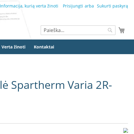
Informacija, kurią verta žinoti
Prisijungti
Sukurti paskyrą
Ieškoti
Mano
Ieškoti
Verta žinoti
Kontaktai
lė Spartherm Varia 2R-