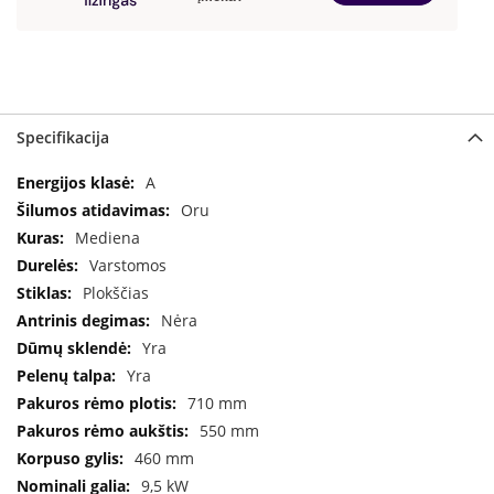
a
S
e
g
u
Specifikacija
i
n
Specifikacija
A
W
Oru
a
Mediena
n
Varstomos
d
e
Plokščias
r
Nėra
s
Yra
Yra
M
o
710 mm
r
550 mm
s
460 mm
ø
9,5 kW