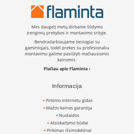
K
a
r
š
t
Mes daugelį metų dirbame šildymo
o
įrengimų prekybos ir montavimo srityje.
o
Bendradarbiaujame tiesiogiai su
r
gamintojais, todėl prekes su profesionaliu
o
montavimu galime pasiūlyti mažiausiomis
v
kainomis.
e
n
Plačiau apie Flaminta ›
t
i
l
Informacija
i
a
Pirkimo internetu gidas
t
o
Mažos kainos garantija
r
Nuolaidos
i
Atsiskaitymo būdai
a
i
Pirkimas išsimokėtinai