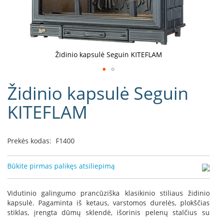
D
o
r
a
k
Židinio kapsulė Seguin KITEFLAM
o
L
Eiti
i
Židinio kapsulė Seguin
į
n
e
galerijos
KITEFLAM
a
paradžią
D
e
Prekės kodas:
F1400
f
r
o
Būkite pirmas palikęs atsiliepimą
H
o
m
Vidutinio galingumo prancūziška klasikinio stiliaus židinio
e
kapsulė. Pagaminta iš ketaus, varstomos durelės, plokščias
stiklas, įrengta dūmų sklendė, išorinis pelenų stalčius su