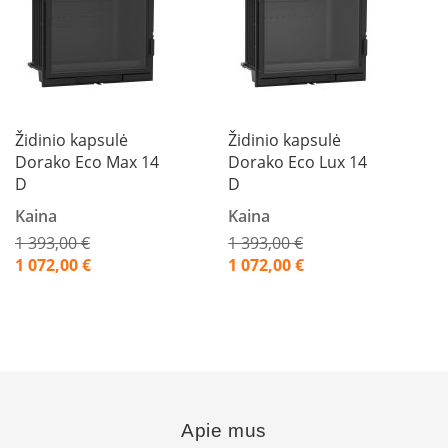
i
d
i
n
i
a
i
Židinio kapsulė
Židinio kapsulė
O
Dorako Eco Max 14
Dorako Eco Lux 14
r
D
D
t
a
Kaina
Kaina
k
1 393,00 €
1 393,00 €
i
a
Akcija
Akcija
1 072,00 €
1 072,00 €
i
i
r
į
r
a
n
g
a
Apie mus