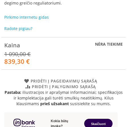
R
degimo greičio reguliatoriumi.
o
m
Pirkimo internetu gidas
o
t
Radote pigiau?
o
p
Kaina
NĖRA TIEKIME
S
p
1 090,00 €
a
839,30 €
Akcija
r
t
h
e
PRIDĖTI Į PAGEIDAVIMŲ SĄRAŠĄ
r
PRIDĖTI Į PALYGINIMO SĄRAŠĄ
m
Pastaba:
iliustracijos ir aprašymai informaciniai; specifikacijos
ir komplektacija gali turėti smulkių neatitikimų. Kilus
I
klausimams
prieš užsakant
susisiekite su mumis.
n
v
i
c
t