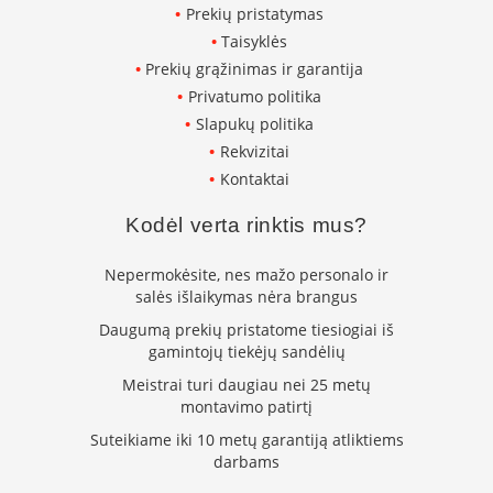
Prekių pristatymas
L
Taisyklės
a
n
Prekių grąžinimas ir garantija
k
Privatumo politika
s
Slapukų politika
t
ū
Rekvizitai
s
Kontaktai
o
r
Kodėl verta rinktis mus?
t
a
Nepermokėsite, nes mažo personalo ir
k
i
salės išlaikymas nėra brangus
a
Daugumą prekių pristatome tiesiogiai iš
i
gamintojų tiekėjų sandėlių
S
Meistrai turi daugiau nei 25 metų
t
montavimo patirtį
a
Suteikiame iki 10 metų garantiją atliktiems
č
darbams
i
a