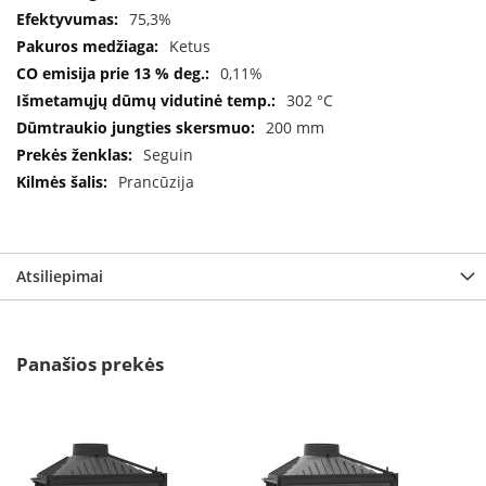
B
75,3%
r
Ketus
o
n
0,11%
p
302 °C
i
200 mm
Seguin
H
e
Prancūzija
t
a
E
Atsiliepimai
l
e
k
t
r
Panašios prekės
i
n
i
a
i
ž