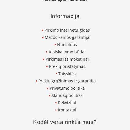
i
d
i
Informacija
n
i
a
Pirkimo internetu gidas
i
Mažos kainos garantija
O
Nuolaidos
r
Atsiskaitymo būdai
t
Pirkimas išsimokėtinai
a
k
Prekių pristatymas
i
Taisyklės
a
i
Prekių grąžinimas ir garantija
i
Privatumo politika
r
Slapukų politika
į
r
Rekvizitai
a
Kontaktai
n
g
Kodėl verta rinktis mus?
a