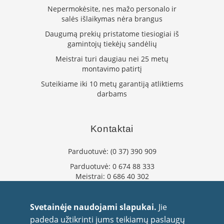
K
Nepermokėsite, nes mažo personalo ir
a
salės išlaikymas nėra brangus
r
Daugumą prekių pristatome tiesiogiai iš
š
gamintojų tiekėjų sandėlių
t
o
Meistrai turi daugiau nei 25 metų
o
montavimo patirtį
r
o
Suteikiame iki 10 metų garantiją atliktiems
v
darbams
e
n
t
Kontaktai
i
l
i
Parduotuvė:
(0 37) 390 909
a
Parduotuvė:
0 674 88 333
t
Meistrai:
0 686 40 302
o
r
info@flaminta.lt
i
eparduotuve@flaminta.lt
a
Svetainėje naudojami slapukai.
Jie
i
Baltų pr. 26, Šilainiai
padeda užtikrinti jums teikiamų paslaugų