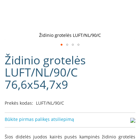
D
o
r
a
k
Židinio grotelės LUFT/NL/90/C
o
L
Eiti
i
Židinio grotelės
į
n
e
galerijos
LUFT/NL/90/C
a
paradžią
76,6x54,7x9
D
e
f
r
Prekės kodas:
LUFT/NL/90/C
o
H
o
Būkite pirmas palikęs atsiliepimą
m
e
Šios didelės juodos kairės pusės kampinės židinio grotelės