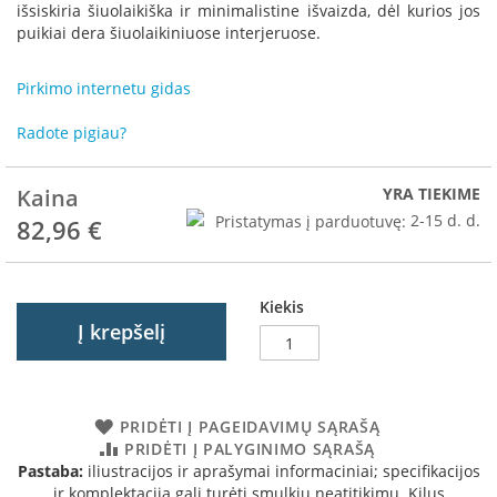
R
išsiskiria šiuolaikiška ir minimalistine išvaizda, dėl kurios jos
o
puikiai dera šiuolaikiniuose interjeruose.
m
o
Pirkimo internetu gidas
t
o
Radote pigiau?
p
S
Kaina
YRA TIEKIME
p
a
Pristatymas į parduotuvę:
2-15 d. d.
82,96 €
r
t
h
e
Kiekis
r
Į krepšelį
m
I
n
PRIDĖTI Į PAGEIDAVIMŲ SĄRAŠĄ
v
PRIDĖTI Į PALYGINIMO SĄRAŠĄ
i
Pastaba:
iliustracijos ir aprašymai informaciniai; specifikacijos
c
ir komplektacija gali turėti smulkių neatitikimų. Kilus
t