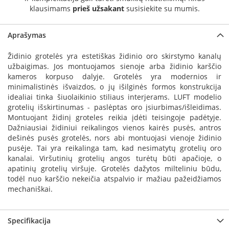
a
klausimams
prieš užsakant
susisiekite su mumis.
S
Aprašymas
e
g
Židinio grotelės yra estetiškas židinio oro skirstymo kanalų
u
užbaigimas. Jos montuojamos sienoje arba židinio karščio
i
kameros korpuso dalyje. Grotelės yra modernios ir
n
minimalistinės išvaizdos, o jų išilginės formos konstrukcija
W
idealiai tinka šiuolaikinio stiliaus interjerams. LUFT modelio
a
grotelių išskirtinumas - paslėptas oro įsiurbimas/išleidimas.
n
Montuojant židinį groteles reikia įdėti teisingoje padėtyje.
d
Dažniausiai židiniui reikalingos vienos kairės pusės, antros
e
dešinės pusės grotelės, nors abi montuojasi vienoje židinio
r
pusėje. Tai yra reikalinga tam, kad nesimatytų grotelių oro
s
kanalai. Viršutinių grotelių angos turėtų būti apačioje, o
apatinių grotelių viršuje. Grotelės dažytos milteliniu būdu,
M
todėl nuo karščio nekeičia atspalvio ir mažiau pažeidžiamos
o
mechaniškai.
r
s
ø
Specifikacija