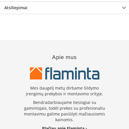
B
Atsiliepimai
r
o
n
p
i
H
e
t
Apie mus
a
E
l
e
k
Mes daugelį metų dirbame šildymo
t
įrengimų prekybos ir montavimo srityje.
r
i
Bendradarbiaujame tiesiogiai su
n
gamintojais, todėl prekes su profesionaliu
i
montavimu galime pasiūlyti mažiausiomis
a
kainomis.
i
ž
Plačiau apie Flaminta ›