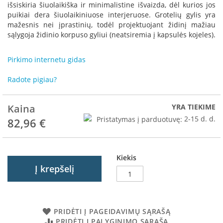
R
išsiskiria šiuolaikiška ir minimalistine išvaizda, dėl kurios jos
o
puikiai dera šiuolaikiniuose interjeruose. Grotelių gylis yra
m
mažesnis nei įprastinių, todėl projektuojant židinį mažiau
o
sąlygoja židinio korpuso gyliui (neatsiremia į kapsulės kojeles).
t
o
Pirkimo internetu gidas
p
S
Radote pigiau?
p
a
Kaina
YRA TIEKIME
r
t
Pristatymas į parduotuvę:
2-15 d. d.
82,96 €
h
e
r
m
Kiekis
Į krepšelį
I
n
v
i
PRIDĖTI Į PAGEIDAVIMŲ SĄRAŠĄ
c
PRIDĖTI Į PALYGINIMO SĄRAŠĄ
t