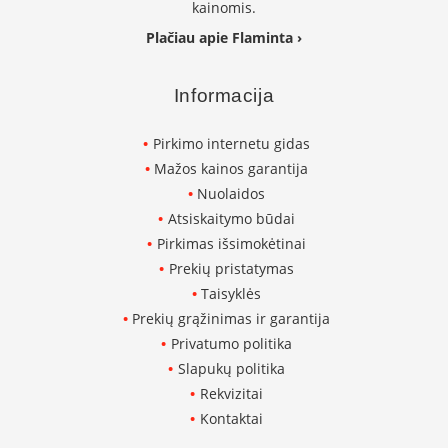
i
kainomis.
d
Plačiau apie Flaminta ›
i
n
i
Informacija
a
i
Pirkimo internetu gidas
O
Mažos kainos garantija
r
t
Nuolaidos
a
Atsiskaitymo būdai
k
i
Pirkimas išsimokėtinai
a
Prekių pristatymas
i
Taisyklės
i
r
Prekių grąžinimas ir garantija
į
Privatumo politika
r
a
Slapukų politika
n
Rekvizitai
g
Kontaktai
a