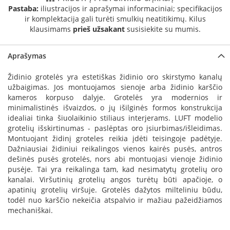
a
Pastaba:
iliustracijos ir aprašymai informaciniai; specifikacijos
ir komplektacija gali turėti smulkių neatitikimų. Kilus
S
klausimams
prieš užsakant
susisiekite su mumis.
e
g
Aprašymas
u
i
Židinio grotelės yra estetiškas židinio oro skirstymo kanalų
n
užbaigimas. Jos montuojamos sienoje arba židinio karščio
W
kameros korpuso dalyje. Grotelės yra modernios ir
a
minimalistinės išvaizdos, o jų išilginės formos konstrukcija
n
idealiai tinka šiuolaikinio stiliaus interjerams. LUFT modelio
d
grotelių išskirtinumas - paslėptas oro įsiurbimas/išleidimas.
e
Montuojant židinį groteles reikia įdėti teisingoje padėtyje.
r
Dažniausiai židiniui reikalingos vienos kairės pusės, antros
s
dešinės pusės grotelės, nors abi montuojasi vienoje židinio
pusėje. Tai yra reikalinga tam, kad nesimatytų grotelių oro
M
kanalai. Viršutinių grotelių angos turėtų būti apačioje, o
o
apatinių grotelių viršuje. Grotelės dažytos milteliniu būdu,
r
todėl nuo karščio nekeičia atspalvio ir mažiau pažeidžiamos
s
mechaniškai.
ø