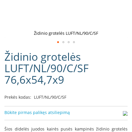
D
o
r
a
k
Židinio grotelės LUFT/NL/90/C/SF
o
L
Eiti
i
Židinio grotelės
į
n
e
galerijos
LUFT/NL/90/C/SF
a
paradžią
76,6x54,7x9
D
e
f
r
Prekės kodas:
LUFT/NL/90/C/SF
o
H
o
Būkite pirmas palikęs atsiliepimą
m
e
Šios didelės juodos kairės pusės kampinės židinio grotelės