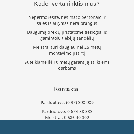
Kodėl verta rinktis mus?
K
a
r
Nepermokėsite, nes mažo personalo ir
š
salės išlaikymas nėra brangus
t
Daugumą prekių pristatome tiesiogiai iš
o
o
gamintojų tiekėjų sandėlių
r
Meistrai turi daugiau nei 25 metų
o
montavimo patirtį
v
e
Suteikiame iki 10 metų garantiją atliktiems
n
darbams
t
i
l
Kontaktai
i
a
t
Parduotuvė:
(0 37) 390 909
o
Parduotuvė:
0 674 88 333
r
Meistrai:
0 686 40 302
i
a
info@flaminta.lt
i
eparduotuve@flaminta.lt