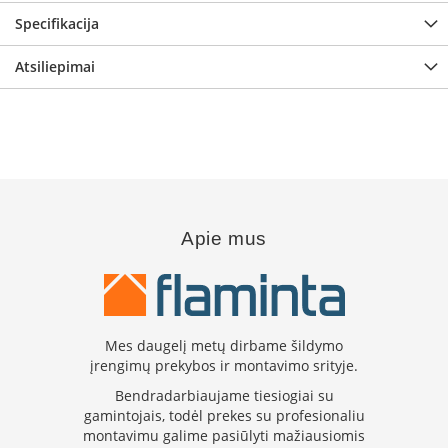
B
Specifikacija
r
o
n
Atsiliepimai
p
i
H
e
t
a
Apie mus
E
l
e
k
t
r
Mes daugelį metų dirbame šildymo
i
n
įrengimų prekybos ir montavimo srityje.
i
Bendradarbiaujame tiesiogiai su
a
gamintojais, todėl prekes su profesionaliu
i
montavimu galime pasiūlyti mažiausiomis
ž