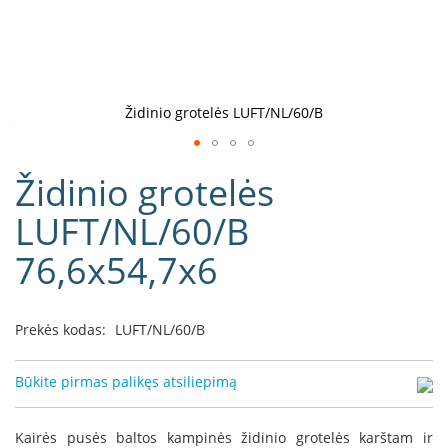
D
o
r
a
k
Židinio grotelės LUFT/NL/60/B
o
L
Eiti
i
Židinio grotelės
į
n
e
galerijos
LUFT/NL/60/B
a
paradžią
76,6x54,7x6
D
e
f
r
Prekės kodas:
LUFT/NL/60/B
o
H
o
Būkite pirmas palikęs atsiliepimą
m
e
Kairės pusės baltos kampinės židinio grotelės karštam ir