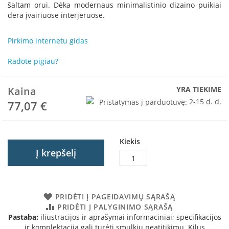
R
šaltam orui. Dėka modernaus minimalistinio dizaino puikiai
o
dera įvairiuose interjeruose.
m
o
Pirkimo internetu gidas
t
o
Radote pigiau?
p
S
Kaina
YRA TIEKIME
p
a
Pristatymas į parduotuvę:
2-15 d. d.
77,07 €
r
t
h
e
Kiekis
r
Į krepšelį
m
I
n
PRIDĖTI Į PAGEIDAVIMŲ SĄRAŠĄ
v
PRIDĖTI Į PALYGINIMO SĄRAŠĄ
i
Pastaba:
iliustracijos ir aprašymai informaciniai; specifikacijos
c
ir komplektacija gali turėti smulkių neatitikimų. Kilus
t