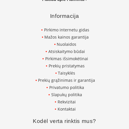
i
d
i
Informacija
n
i
a
Pirkimo internetu gidas
i
Mažos kainos garantija
O
Nuolaidos
r
Atsiskaitymo būdai
t
Pirkimas išsimokėtinai
a
k
Prekių pristatymas
i
Taisyklės
a
i
Prekių grąžinimas ir garantija
i
Privatumo politika
r
Slapukų politika
į
r
Rekvizitai
a
Kontaktai
n
g
Kodėl verta rinktis mus?
a