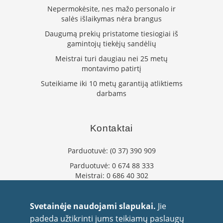
K
Nepermokėsite, nes mažo personalo ir
a
salės išlaikymas nėra brangus
r
Daugumą prekių pristatome tiesiogiai iš
š
gamintojų tiekėjų sandėlių
t
o
Meistrai turi daugiau nei 25 metų
o
montavimo patirtį
r
o
Suteikiame iki 10 metų garantiją atliktiems
v
darbams
e
n
t
Kontaktai
i
l
i
Parduotuvė:
(0 37) 390 909
a
Parduotuvė:
0 674 88 333
t
Meistrai:
0 686 40 302
o
r
info@flaminta.lt
i
eparduotuve@flaminta.lt
a
Svetainėje naudojami slapukai.
Jie
i
Baltų pr. 26, Šilainiai
padeda užtikrinti jums teikiamų paslaugų