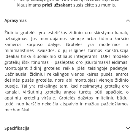
a
klausimams
prieš užsakant
susisiekite su mumis.
S
Aprašymas
e
g
Židinio grotelės yra estetiškas židinio oro skirstymo kanalų
u
užbaigimas. Jos montuojamos sienoje arba židinio karščio
i
kameros korpuso dalyje. Grotelės yra modernios ir
n
minimalistinės išvaizdos, o jų išilginės formos konstrukcija
W
idealiai tinka šiuolaikinio stiliaus interjerams. LUFT modelio
a
grotelių išskirtinumas - paslėptas oro įsiurbimas/išleidimas.
n
Montuojant židinį groteles reikia įdėti teisingoje padėtyje.
d
Dažniausiai židiniui reikalingos vienos kairės pusės, antros
e
dešinės pusės grotelės, nors abi montuojasi vienoje židinio
r
pusėje. Tai yra reikalinga tam, kad nesimatytų grotelių oro
s
kanalai. Viršutinių grotelių angos turėtų būti apačioje, o
apatinių grotelių viršuje. Grotelės dažytos milteliniu būdu,
M
todėl nuo karščio nekeičia atspalvio ir mažiau pažeidžiamos
o
mechaniškai.
r
s
ø
Specifikacija