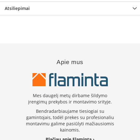
B
Atsiliepimai
r
o
n
p
i
H
e
t
Apie mus
a
E
l
e
k
Mes daugelį metų dirbame šildymo
t
įrengimų prekybos ir montavimo srityje.
r
i
Bendradarbiaujame tiesiogiai su
n
gamintojais, todėl prekes su profesionaliu
i
montavimu galime pasiūlyti mažiausiomis
a
kainomis.
i
ž
Plačiau apie Flaminta ›