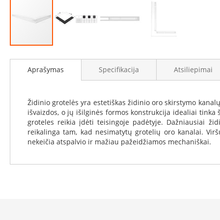
Židinių
stiklai
Karščiui
atsparus
stiklas
Eiti
Stiklas
į
Aprašymas
Specifikacija
Atsiliepimai
grindims
galerijos
paradžią
Dūmtraukiai
židiniams
Židinio grotelės yra estetiškas židinio oro skirstymo kan
Krosnelės
išvaizdos, o jų išilginės formos konstrukcija idealiai tink
Ketaus
groteles reikia įdėti teisingoje padėtyje. Dažniausiai ž
krosnelės
reikalinga tam, kad nesimatytų grotelių oro kanalai. Virš
nekeičia atspalvio ir mažiau pažeidžiamos mechaniškai.
Krosnelės
su
vandens
kontūru
Krosnelės
su
šilumokaičiu