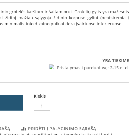
nio grotelės karštam ir šaltam orui. Grotelių gylis yra mažesnis
ant židinį mažiau sąlygoja židinio korpuso gyliui (neatsiremia į
 minimalistinio dizaino puikiai dera įvairiuose interjeruose.
YRA TIEKIME
Pristatymas į parduotuvę:
2-15 d. d.
Kiekis
lės LUFT/NL/60/B/SF brėžinys
ĄRAŠĄ
PRIDĖTI Į PALYGINIMO SĄRAŠĄ
 informaciniai; specifikacijos ir komplektacija gali turėti