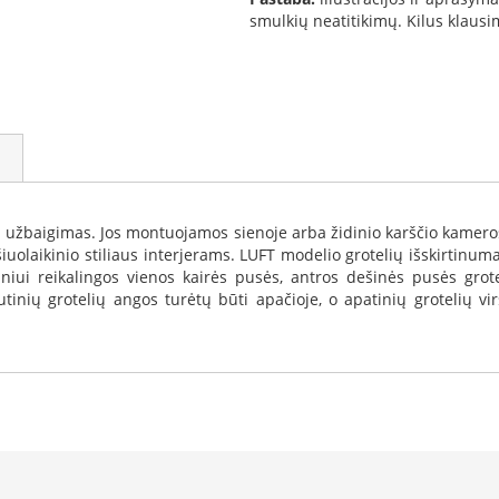
smulkių neatitikimų. Kilus klau
alų užbaigimas. Jos montuojamos sienoje arba židinio karščio kamero
a šiuolaikinio stiliaus interjerams. LUFT modelio grotelių išskirtinu
idiniui reikalingos vienos kairės pusės, antros dešinės pusės grot
utinių grotelių angos turėtų būti apačioje, o apatinių grotelių vi