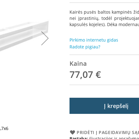
Kairės pusės baltos kampinės židi
nei įprastinių, todėl projektuoj
kapsulės kojeles). Dėka modernaus
Pirkimo internetu gidas
Radote pigiau?
Kaina
77,07 €
Į krepšelį
4,7x6
Židinio grote
PRIDĖTI Į PAGEIDAVIMŲ S
Pastaba:
iliustracijos ir aprašymai