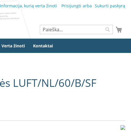
Informacija, kurią verta žinoti
Prisijungti
Sukurti paskyrą
Ieškoti
Mano
Ieškoti
Verta žinoti
Kontaktai
elės LUFT/NL/60/B/SF