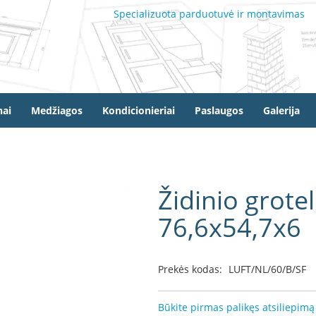
Specializuota parduotuvė ir montavimas
ai
Medžiagos
Kondicionieriai
Paslaugos
Galerija
Židinio grot
76,6x54,7x6
Prekės kodas:
LUFT/NL/60/B/SF
Būkite pirmas palikęs atsiliepimą