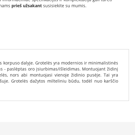
simams
prieš užsakant
susisiekite su mumis.
s korpuso dalyje. Grotelės yra modernios ir minimalistinės
mas - paslėptas oro įsiurbimas/išleidimas. Montuojant židinį
elės, nors abi montuojasi vienoje židinio pusėje. Tai yra
ršuje. Grotelės dažytos milteliniu būdu, todėl nuo karščio