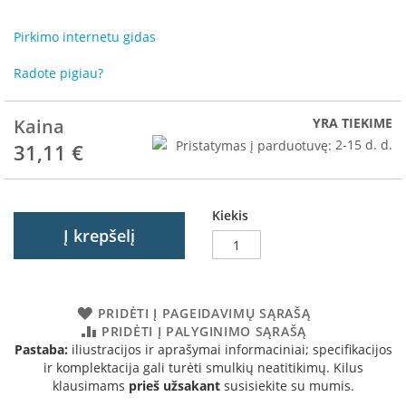
R
o
Pirkimo internetu gidas
m
o
Radote pigiau?
t
o
p
Kaina
YRA TIEKIME
S
Pristatymas į parduotuvę:
2-15 d. d.
31,11 €
p
a
r
t
Kiekis
h
Į krepšelį
e
r
m
PRIDĖTI Į PAGEIDAVIMŲ SĄRAŠĄ
I
PRIDĖTI Į PALYGINIMO SĄRAŠĄ
n
Pastaba:
iliustracijos ir aprašymai informaciniai; specifikacijos
v
ir komplektacija gali turėti smulkių neatitikimų. Kilus
i
klausimams
prieš užsakant
susisiekite su mumis.
c
t