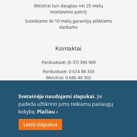
K
Meistrai turi daugiau nei 25 metų
a
montavimo patirtį
r
Suteikiame iki 10 metų garantiją atliktiems
š
darbams
t
o
o
r
Kontaktai
o
v
e
Parduotuvė:
(0 37) 390 909
n
Parduotuvė:
0 674 88 333
t
Meistrai:
0 686 40 302
i
l
info@flaminta.lt
i
eparduotuve@flaminta.lt
Svetainėje naudojami slapukai.
Jie
a
Baltų pr. 26, Šilainiai
t
padeda užtikrinti jums teikiamų paslaugų
Kaunas, 48193 Lietuva
o
kokybę.
Plačiau ›
r
i
Leisti slapukus
a
i
2010 UAB Flaminta. Visos teisės saugomos.