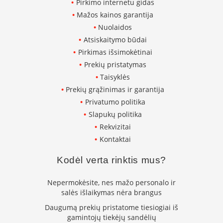
Pirkimo internetu gidas
i
d
Mažos kainos garantija
i
Nuolaidos
n
i
Atsiskaitymo būdai
a
Pirkimas išsimokėtinai
i
Prekių pristatymas
O
Taisyklės
r
Prekių grąžinimas ir garantija
t
Privatumo politika
a
k
Slapukų politika
i
Rekvizitai
a
i
Kontaktai
i
r
Kodėl verta rinktis mus?
į
r
Nepermokėsite, nes mažo personalo ir
a
n
salės išlaikymas nėra brangus
g
Daugumą prekių pristatome tiesiogiai iš
a
gamintojų tiekėjų sandėlių