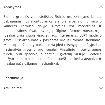
a
Aprašymas
S
Židinio grotelės yra estetiškas židinio oro skirstymo kanalų
e
užbaigimas. Jos montuojamos sienoje arba židinio karščio
g
kameros korpuso dalyje. Grotelės yra modernios ir
u
minimalistinės išvaizdos, o jų išilginės formos konstrukcija
i
n
idealiai tinka šiuolaikinio stiliaus interjerams. LUFT modelio
grotelių išskirtinumas - paslėptas oro įsiurbimas/išleidimas.
W
Montuojant židinį groteles reikia įdėti teisingoje padėtyje, kad
a
nesimatytų grotelių oro kanalai. Viršutinių grotelių angos
n
turėtų būti apačioje, o apatinių grotelių viršuje. Grotelės
d
dažytos milteliniu būdu, todėl nuo karščio nekeičia atspalvio ir
e
mažiau pažeidžiamos mechaniškai.
r
s
Specifikacija
M
o
Atsiliepimai
r
s
ø