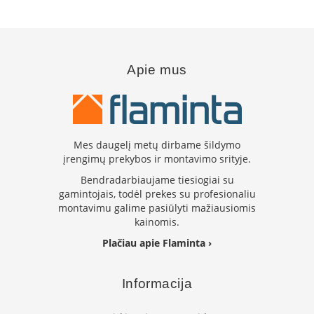
B
r
o
n
p
Apie mus
i
H
e
t
a
Mes daugelį metų dirbame šildymo
įrengimų prekybos ir montavimo srityje.
E
l
Bendradarbiaujame tiesiogiai su
e
gamintojais, todėl prekes su profesionaliu
k
montavimu galime pasiūlyti mažiausiomis
t
kainomis.
r
i
Plačiau apie Flaminta ›
n
i
a
Informacija
i
ž