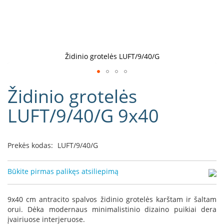
D
o
r
a
k
Židinio grotelės LUFT/9/40/G
o
L
Eiti
i
Židinio grotelės
į
n
e
galerijos
LUFT/9/40/G 9x40
a
paradžią
D
e
Prekės kodas:
LUFT/9/40/G
f
r
o
Būkite pirmas palikęs atsiliepimą
H
o
m
9x40 cm antracito spalvos židinio grotelės karštam ir šaltam
e
orui. Dėka modernaus minimalistinio dizaino puikiai dera
įvairiuose interjeruose.