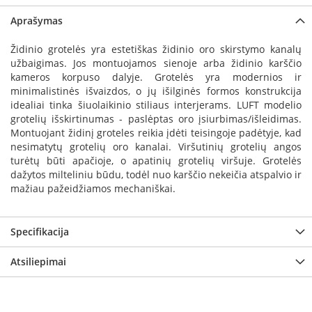
a
Aprašymas
S
Židinio grotelės yra estetiškas židinio oro skirstymo kanalų
e
užbaigimas. Jos montuojamos sienoje arba židinio karščio
g
kameros korpuso dalyje. Grotelės yra modernios ir
u
minimalistinės išvaizdos, o jų išilginės formos konstrukcija
i
n
idealiai tinka šiuolaikinio stiliaus interjerams. LUFT modelio
grotelių išskirtinumas - paslėptas oro įsiurbimas/išleidimas.
W
Montuojant židinį groteles reikia įdėti teisingoje padėtyje, kad
a
nesimatytų grotelių oro kanalai. Viršutinių grotelių angos
n
turėtų būti apačioje, o apatinių grotelių viršuje. Grotelės
d
dažytos milteliniu būdu, todėl nuo karščio nekeičia atspalvio ir
e
mažiau pažeidžiamos mechaniškai.
r
s
Specifikacija
M
o
Atsiliepimai
r
s
ø