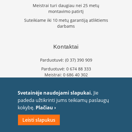
K
Meistrai turi daugiau nei 25 metų
a
montavimo patirtį
r
Suteikiame iki 10 metų garantiją atliktiems
š
darbams
t
o
o
r
Kontaktai
o
v
e
Parduotuvė:
(0 37) 390 909
n
Parduotuvė:
0 674 88 333
t
Meistrai:
0 686 40 302
i
l
info@flaminta.lt
i
eparduotuve@flaminta.lt
Svetainėje naudojami slapukai.
Jie
a
Baltų pr. 26, Šilainiai
t
padeda užtikrinti jums teikiamų paslaugų
Kaunas, 48193 Lietuva
o
kokybę.
Plačiau ›
r
i
Leisti slapukus
a
i
2010 UAB Flaminta. Visos teisės saugomos.