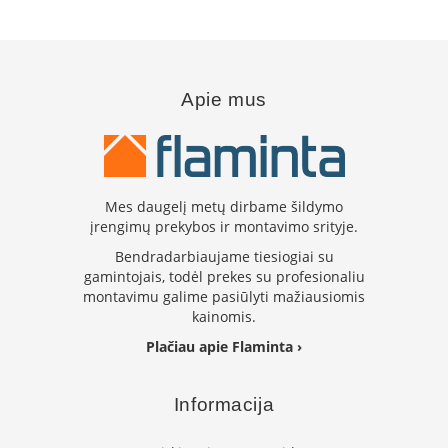
B
r
o
n
p
Apie mus
i
H
e
t
a
Mes daugelį metų dirbame šildymo
įrengimų prekybos ir montavimo srityje.
E
l
Bendradarbiaujame tiesiogiai su
e
gamintojais, todėl prekes su profesionaliu
k
montavimu galime pasiūlyti mažiausiomis
t
kainomis.
r
i
Plačiau apie Flaminta ›
n
i
a
Informacija
i
ž