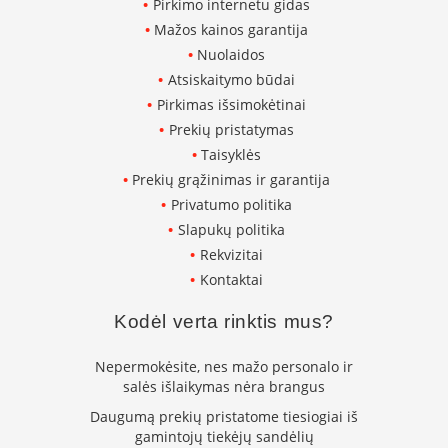
Pirkimo internetu gidas
i
d
Mažos kainos garantija
i
Nuolaidos
n
i
Atsiskaitymo būdai
a
Pirkimas išsimokėtinai
i
Prekių pristatymas
O
Taisyklės
r
Prekių grąžinimas ir garantija
t
Privatumo politika
a
k
Slapukų politika
i
Rekvizitai
a
i
Kontaktai
i
r
Kodėl verta rinktis mus?
į
r
Nepermokėsite, nes mažo personalo ir
a
n
salės išlaikymas nėra brangus
g
Daugumą prekių pristatome tiesiogiai iš
a
gamintojų tiekėjų sandėlių