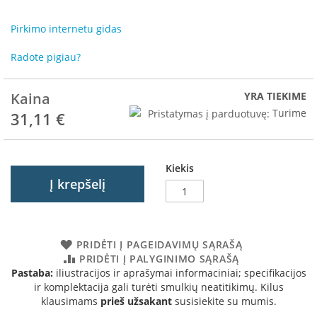
R
o
Pirkimo internetu gidas
m
o
Radote pigiau?
t
o
p
Kaina
YRA TIEKIME
S
Pristatymas į parduotuvę:
Turime
31,11 €
p
a
r
t
Kiekis
h
Į krepšelį
e
r
m
PRIDĖTI Į PAGEIDAVIMŲ SĄRAŠĄ
I
PRIDĖTI Į PALYGINIMO SĄRAŠĄ
n
Pastaba:
iliustracijos ir aprašymai informaciniai; specifikacijos
v
ir komplektacija gali turėti smulkių neatitikimų. Kilus
i
klausimams
prieš užsakant
susisiekite su mumis.
c
t