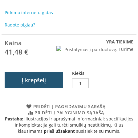
R
o
Pirkimo internetu gidas
m
o
Radote pigiau?
t
o
p
Kaina
YRA TIEKIME
S
Pristatymas į parduotuvę:
Turime
41,48 €
p
a
r
t
Kiekis
h
Į krepšelį
e
r
m
PRIDĖTI Į PAGEIDAVIMŲ SĄRAŠĄ
I
PRIDĖTI Į PALYGINIMO SĄRAŠĄ
n
Pastaba:
iliustracijos ir aprašymai informaciniai; specifikacijos
v
ir komplektacija gali turėti smulkių neatitikimų. Kilus
i
klausimams
prieš užsakant
susisiekite su mumis.
c
t