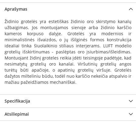
a
Aprašymas
S
Židinio grotelės yra estetiškas židinio oro skirstymo kanalų
e
užbaigimas. Jos montuojamos sienoje arba židinio karščio
g
kameros korpuso dalyje. Grotelės yra modernios ir
u
minimalistinės išvaizdos, o jų išilginės formos konstrukcija
i
n
idealiai tinka šiuolaikinio stiliaus interjerams. LUFT modelio
grotelių išskirtinumas - paslėptas oro įsiurbimas/išleidimas.
W
Montuojant židinį groteles reikia įdėti teisingoje padėtyje, kad
a
nesimatytų grotelių oro kanalai. Viršutinių grotelių angos
n
turėtų būti apačioje, o apatinių grotelių viršuje. Grotelės
d
dažytos milteliniu būdu, todėl nuo karščio nekeičia atspalvio ir
e
mažiau pažeidžiamos mechaniškai.
r
s
Specifikacija
M
o
Atsiliepimai
r
s
ø