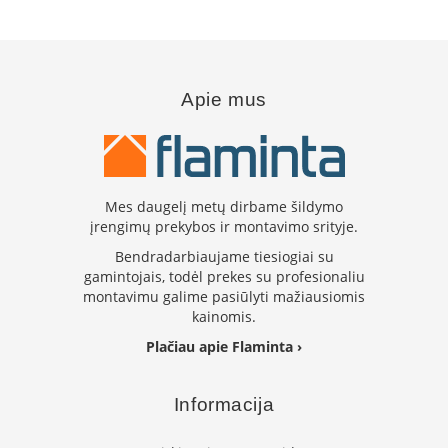
B
r
o
n
p
Apie mus
i
H
e
t
a
Mes daugelį metų dirbame šildymo
įrengimų prekybos ir montavimo srityje.
E
l
Bendradarbiaujame tiesiogiai su
e
gamintojais, todėl prekes su profesionaliu
k
montavimu galime pasiūlyti mažiausiomis
t
kainomis.
r
i
Plačiau apie Flaminta ›
n
i
a
Informacija
i
ž