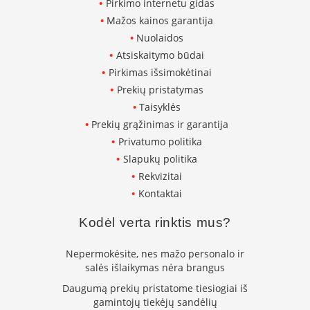
Pirkimo internetu gidas
i
d
Mažos kainos garantija
i
Nuolaidos
n
i
Atsiskaitymo būdai
a
Pirkimas išsimokėtinai
i
Prekių pristatymas
O
Taisyklės
r
Prekių grąžinimas ir garantija
t
Privatumo politika
a
k
Slapukų politika
i
Rekvizitai
a
i
Kontaktai
i
r
Kodėl verta rinktis mus?
į
r
Nepermokėsite, nes mažo personalo ir
a
n
salės išlaikymas nėra brangus
g
Daugumą prekių pristatome tiesiogiai iš
a
gamintojų tiekėjų sandėlių