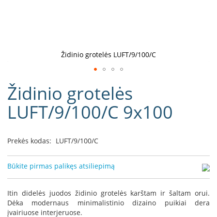
D
o
r
a
k
Židinio grotelės LUFT/9/100/C
o
L
Eiti
i
Židinio grotelės
į
n
e
galerijos
LUFT/9/100/C 9x100
a
paradžią
D
e
Prekės kodas:
LUFT/9/100/C
f
r
o
Būkite pirmas palikęs atsiliepimą
H
o
m
Itin didelės juodos židinio grotelės karštam ir šaltam orui.
e
Dėka modernaus minimalistinio dizaino puikiai dera
įvairiuose interjeruose.