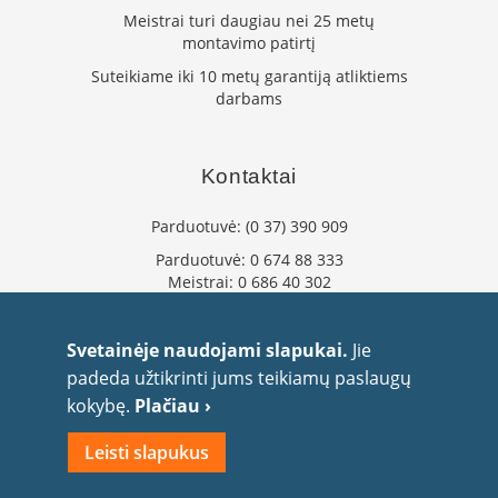
K
Meistrai turi daugiau nei 25 metų
a
montavimo patirtį
r
Suteikiame iki 10 metų garantiją atliktiems
š
darbams
t
o
o
r
Kontaktai
o
v
e
Parduotuvė:
(0 37) 390 909
n
Parduotuvė:
0 674 88 333
t
Meistrai:
0 686 40 302
i
l
info@flaminta.lt
i
eparduotuve@flaminta.lt
Svetainėje naudojami slapukai.
Jie
a
Baltų pr. 26, Šilainiai
t
padeda užtikrinti jums teikiamų paslaugų
Kaunas, 48193 Lietuva
o
kokybę.
Plačiau ›
r
i
Leisti slapukus
a
i
2010 UAB Flaminta. Visos teisės saugomos.