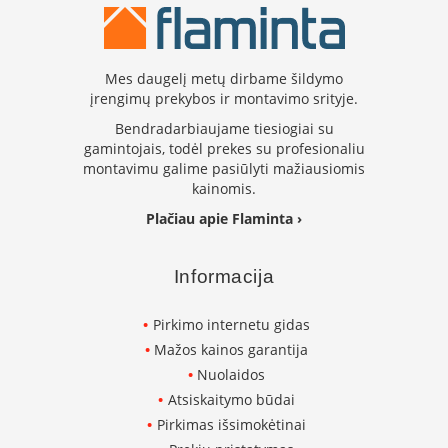
B
r
o
n
Mes daugelį metų dirbame šildymo
p
įrengimų prekybos ir montavimo srityje.
i
Bendradarbiaujame tiesiogiai su
H
gamintojais, todėl prekes su profesionaliu
e
montavimu galime pasiūlyti mažiausiomis
t
kainomis.
a
Plačiau apie Flaminta ›
E
l
e
Informacija
k
t
Pirkimo internetu gidas
r
i
Mažos kainos garantija
n
Nuolaidos
i
Atsiskaitymo būdai
a
i
Pirkimas išsimokėtinai
ž