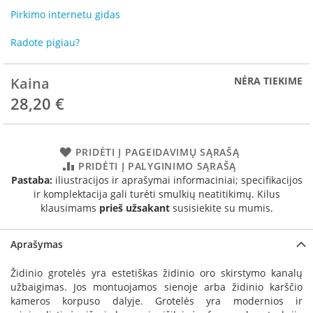
R
Pirkimo internetu gidas
o
m
Radote pigiau?
o
t
o
Kaina
NĖRA TIEKIME
p
28,20 €
S
p
a
r
PRIDĖTI Į PAGEIDAVIMŲ SĄRAŠĄ
t
PRIDĖTI Į PALYGINIMO SĄRAŠĄ
h
Pastaba:
iliustracijos ir aprašymai informaciniai; specifikacijos
e
ir komplektacija gali turėti smulkių neatitikimų. Kilus
r
klausimams
prieš užsakant
susisiekite su mumis.
m
Aprašymas
I
n
v
Židinio grotelės yra estetiškas židinio oro skirstymo kanalų
i
užbaigimas. Jos montuojamos sienoje arba židinio karščio
c
kameros korpuso dalyje. Grotelės yra modernios ir
t