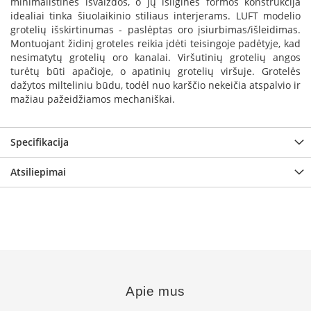
minimalistinės išvaizdos, o jų išilginės formos konstrukcija
a
idealiai tinka šiuolaikinio stiliaus interjerams. LUFT modelio
grotelių išskirtinumas - paslėptas oro įsiurbimas/išleidimas.
S
Montuojant židinį groteles reikia įdėti teisingoje padėtyje, kad
e
nesimatytų grotelių oro kanalai. Viršutinių grotelių angos
g
turėtų būti apačioje, o apatinių grotelių viršuje. Grotelės
u
dažytos milteliniu būdu, todėl nuo karščio nekeičia atspalvio ir
i
mažiau pažeidžiamos mechaniškai.
n
W
Specifikacija
a
n
d
Atsiliepimai
e
r
s
M
o
r
s
ø
Apie mus