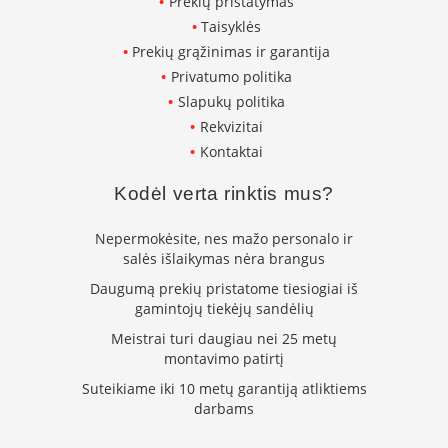
Prekių pristatymas
i
d
Taisyklės
i
Prekių grąžinimas ir garantija
n
Privatumo politika
i
a
Slapukų politika
i
Rekvizitai
Kontaktai
O
r
t
Kodėl verta rinktis mus?
a
k
Nepermokėsite, nes mažo personalo ir
i
salės išlaikymas nėra brangus
a
i
Daugumą prekių pristatome tiesiogiai iš
i
gamintojų tiekėjų sandėlių
r
į
Meistrai turi daugiau nei 25 metų
r
montavimo patirtį
a
n
Suteikiame iki 10 metų garantiją atliktiems
g
darbams
a