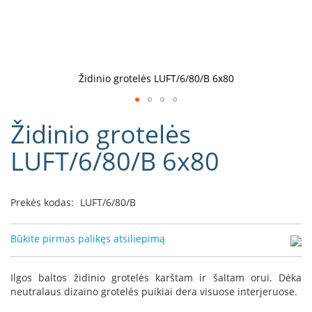
D
o
r
a
k
Židinio grotelės LUFT/6/80/B 6x80
o
L
Eiti
i
Židinio grotelės
į
n
e
galerijos
LUFT/6/80/B 6x80
a
paradžią
D
e
Prekės kodas:
LUFT/6/80/B
f
r
o
Būkite pirmas palikęs atsiliepimą
H
o
m
Ilgos baltos židinio grotelės karštam ir šaltam orui. Dėka
e
neutralaus dizaino grotelės puikiai dera visuose interjeruose.