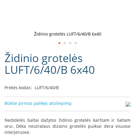
D
o
r
a
k
Židinio grotelės LUFT/6/40/B 6x40
o
L
Eiti
i
Židinio grotelės
į
n
e
galerijos
LUFT/6/40/B 6x40
a
paradžią
D
e
Prekės kodas:
LUFT/6/40/B
f
r
o
Būkite pirmas palikęs atsiliepimą
H
o
m
Nedidelės baltai dažytos židinio grotelės karštam ir šaltam
e
orui. Dėka neutralaus dizaino grotelės puikiai dera visuose
interjeruose.