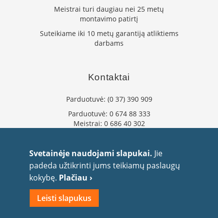
K
Meistrai turi daugiau nei 25 metų
a
montavimo patirtį
r
Suteikiame iki 10 metų garantiją atliktiems
š
darbams
t
o
o
r
Kontaktai
o
v
e
Parduotuvė:
(0 37) 390 909
n
Parduotuvė:
0 674 88 333
t
Meistrai:
0 686 40 302
i
l
info@flaminta.lt
i
eparduotuve@flaminta.lt
Svetainėje naudojami slapukai.
Jie
a
Baltų pr. 26, Šilainiai
t
padeda užtikrinti jums teikiamų paslaugų
Kaunas, 48193 Lietuva
o
kokybę.
Plačiau ›
r
i
Leisti slapukus
a
i
2010 UAB Flaminta. Visos teisės saugomos.