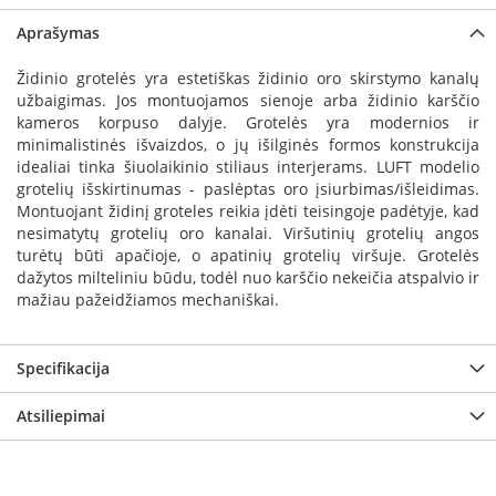
a
Aprašymas
S
Židinio grotelės yra estetiškas židinio oro skirstymo kanalų
e
užbaigimas. Jos montuojamos sienoje arba židinio karščio
g
kameros korpuso dalyje. Grotelės yra modernios ir
u
minimalistinės išvaizdos, o jų išilginės formos konstrukcija
i
n
idealiai tinka šiuolaikinio stiliaus interjerams. LUFT modelio
grotelių išskirtinumas - paslėptas oro įsiurbimas/išleidimas.
W
Montuojant židinį groteles reikia įdėti teisingoje padėtyje, kad
a
nesimatytų grotelių oro kanalai. Viršutinių grotelių angos
n
turėtų būti apačioje, o apatinių grotelių viršuje. Grotelės
d
dažytos milteliniu būdu, todėl nuo karščio nekeičia atspalvio ir
e
mažiau pažeidžiamos mechaniškai.
r
s
Specifikacija
M
o
Atsiliepimai
r
s
ø