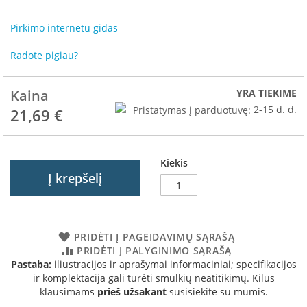
R
o
Pirkimo internetu gidas
m
o
Radote pigiau?
t
o
p
Kaina
YRA TIEKIME
S
Pristatymas į parduotuvę:
2-15 d. d.
21,69 €
p
a
r
t
Kiekis
h
Į krepšelį
e
r
m
PRIDĖTI Į PAGEIDAVIMŲ SĄRAŠĄ
I
PRIDĖTI Į PALYGINIMO SĄRAŠĄ
n
Pastaba:
iliustracijos ir aprašymai informaciniai; specifikacijos
v
ir komplektacija gali turėti smulkių neatitikimų. Kilus
i
klausimams
prieš užsakant
susisiekite su mumis.
c
t