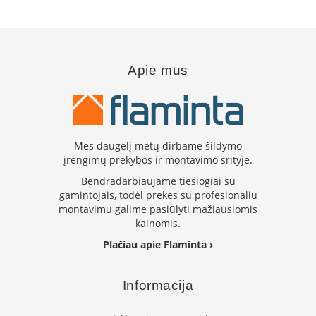
B
r
o
n
p
Apie mus
i
H
e
t
a
Mes daugelį metų dirbame šildymo
įrengimų prekybos ir montavimo srityje.
E
l
Bendradarbiaujame tiesiogiai su
e
gamintojais, todėl prekes su profesionaliu
k
montavimu galime pasiūlyti mažiausiomis
t
kainomis.
r
i
Plačiau apie Flaminta ›
n
i
a
Informacija
i
ž