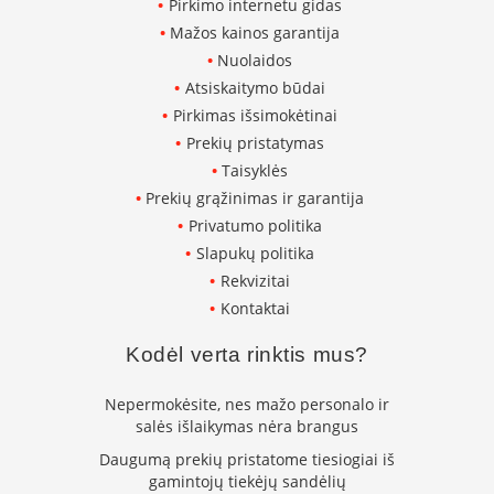
Pirkimo internetu gidas
i
d
Mažos kainos garantija
i
Nuolaidos
n
i
Atsiskaitymo būdai
a
Pirkimas išsimokėtinai
i
Prekių pristatymas
O
Taisyklės
r
Prekių grąžinimas ir garantija
t
Privatumo politika
a
k
Slapukų politika
i
Rekvizitai
a
i
Kontaktai
i
r
Kodėl verta rinktis mus?
į
r
Nepermokėsite, nes mažo personalo ir
a
n
salės išlaikymas nėra brangus
g
Daugumą prekių pristatome tiesiogiai iš
a
gamintojų tiekėjų sandėlių