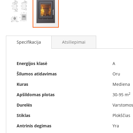
Židinių
stiklai
Karščiui
atsparus
stiklas
Eiti
Stiklas
į
Specifikacija
Atsiliepimai
grindims
galerijos
paradžią
Dūmtraukiai
židiniams
Specifikacija
Energijos klasė
A
Krosnelės
Ketaus
Šilumos atidavimas
Oru
krosnelės
Kuras
Mediena
Krosnelės
su
2
Apšildomas plotas
30-95 m
vandens
kontūru
Durelės
Varstomo
Krosnelės
Stiklas
Plokščias
su
šilumokaičiu
Antrinis degimas
Yra