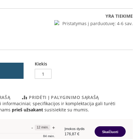
YRA TIEKIME
Pristatymas į parduotuvę:
4-6 sav.
Kiekis
ĄRAŠĄ
PRIDĖTI Į PALYGINIMO SĄRAŠĄ
 informaciniai; specifikacijos ir komplektacija gali turėti
simams
prieš užsakant
susisiekite su mumis.