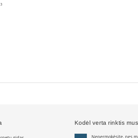
3
m
a
Kodėl verta rinktis mu
Nepermokėsite, nes ma
ernetu gidas