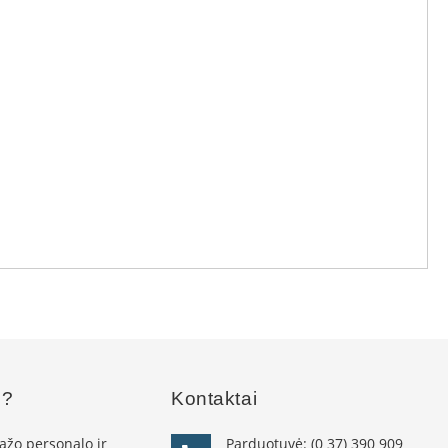
s?
Kontaktai
žo personalo ir
Parduotuvė:
(0 37) 390 909