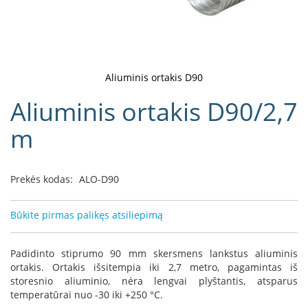
D
o
r
a
k
Aliuminis ortakis D90
o
Eiti
Aliuminis ortakis D90/2,7
L
į
i
galerijos
m
n
paradžią
e
a
Prekės kodas:
ALO-D90
D
e
f
Būkite pirmas palikęs atsiliepimą
r
o
H
Padidinto stiprumo 90 mm skersmens lankstus aliuminis
o
ortakis. Ortakis išsitempia iki 2,7 metro, pagamintas iš
m
storesnio aliuminio, nėra lengvai plyštantis, atsparus
e
temperatūrai nuo -30 iki +250 °C.