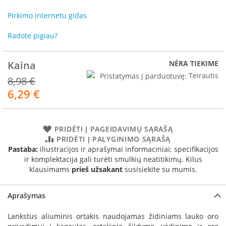
R
o
Pirkimo internetu gidas
m
o
Radote pigiau?
t
o
p
Kaina
NĖRA TIEKIME
Pristatymas į parduotuvę:
Teirautis
8,98 €
S
p
6,29 €
Akcija
a
r
t
h
PRIDĖTI Į PAGEIDAVIMŲ SĄRAŠĄ
e
PRIDĖTI Į PALYGINIMO SĄRAŠĄ
r
Pastaba:
iliustracijos ir aprašymai informaciniai; specifikacijos
m
ir komplektacija gali turėti smulkių neatitikimų. Kilus
klausimams
prieš užsakant
susisiekite su mumis.
I
n
Aprašymas
v
i
c
Lankstus aliuminis ortakis naudojamas židiniams lauko oro
t