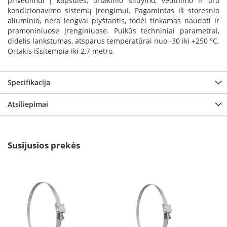
privedimui į kapsules, ortakinio šildymo, vėdinimo ir oro
a
kondicionavimo sistemų įrengimui. Pagamintas iš storesnio
aliuminio, nėra lengvai plyštantis, todėl tinkamas naudoti ir
S
pramoniniuose įrenginiuose. Puikūs techniniai parametrai,
e
didelis lankstumas, atsparus temperatūrai nuo -30 iki +250 °C.
g
Ortakis išsitempia iki 2,7 metro.
u
i
n
Specifikacija
W
Atsiliepimai
a
n
d
e
r
Susijusios prekės
s
M
o
r
s
ø