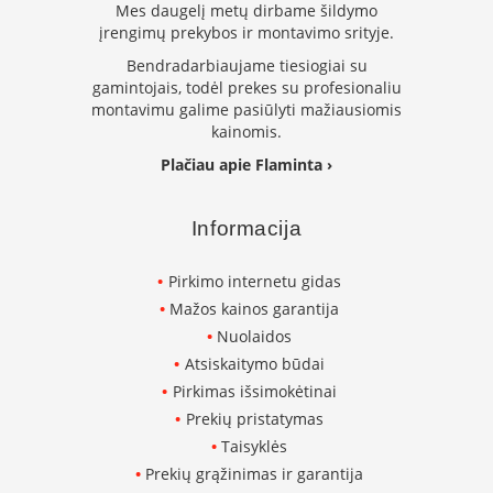
i
Mes daugelį metų dirbame šildymo
d
įrengimų prekybos ir montavimo srityje.
i
Bendradarbiaujame tiesiogiai su
n
i
gamintojais, todėl prekes su profesionaliu
a
montavimu galime pasiūlyti mažiausiomis
i
kainomis.
Plačiau apie Flaminta ›
O
r
t
a
Informacija
k
i
Pirkimo internetu gidas
a
i
Mažos kainos garantija
i
Nuolaidos
r
Atsiskaitymo būdai
į
r
Pirkimas išsimokėtinai
a
Prekių pristatymas
n
g
Taisyklės
a
Prekių grąžinimas ir garantija