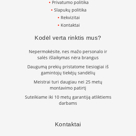
Privatumo politika
K
a
Slapukų politika
r
Rekvizitai
š
Kontaktai
t
o
Kodėl verta rinktis mus?
o
r
o
Nepermokėsite, nes mažo personalo ir
v
salės išlaikymas nėra brangus
e
Daugumą prekių pristatome tiesiogiai iš
n
gamintojų tiekėjų sandėlių
t
i
Meistrai turi daugiau nei 25 metų
l
montavimo patirtį
i
a
Suteikiame iki 10 metų garantiją atliktiems
t
darbams
o
r
i
Kontaktai
a
i