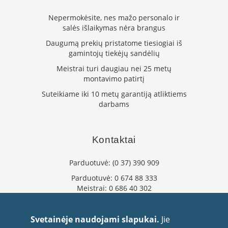
L
Nepermokėsite, nes mažo personalo ir
a
salės išlaikymas nėra brangus
n
k
Daugumą prekių pristatome tiesiogiai iš
s
gamintojų tiekėjų sandėlių
t
Meistrai turi daugiau nei 25 metų
ū
montavimo patirtį
s
o
Suteikiame iki 10 metų garantiją atliktiems
r
darbams
t
a
k
i
Kontaktai
a
i
Parduotuvė:
(0 37) 390 909
S
Parduotuvė:
0 674 88 333
t
Meistrai:
0 686 40 302
a
info@flaminta.lt
č
eparduotuve@flaminta.lt
i
Svetainėje naudojami slapukai.
Jie
a