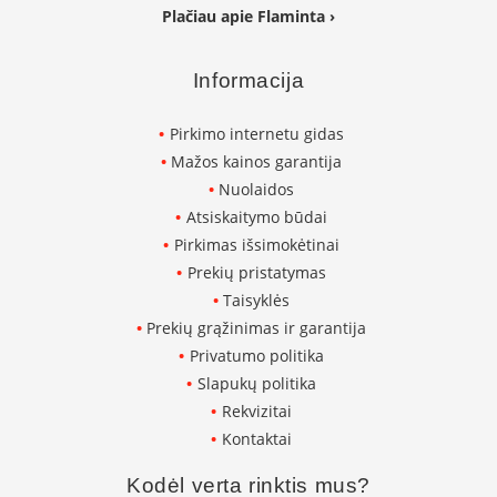
K
Plačiau apie Flaminta ›
a
r
š
Informacija
t
o
Pirkimo internetu gidas
o
Mažos kainos garantija
r
o
Nuolaidos
v
Atsiskaitymo būdai
e
Pirkimas išsimokėtinai
n
t
Prekių pristatymas
i
Taisyklės
l
Prekių grąžinimas ir garantija
i
a
Privatumo politika
t
Slapukų politika
o
Rekvizitai
r
i
Kontaktai
a
i
Kodėl verta rinktis mus?