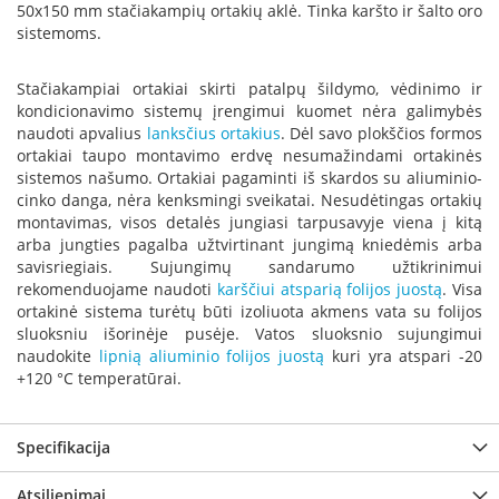
50x150 mm stačiakampių ortakių aklė. Tinka karšto ir šalto oro
a
sistemoms.
S
e
Stačiakampiai ortakiai skirti patalpų šildymo, vėdinimo ir
g
kondicionavimo sistemų įrengimui kuomet nėra galimybės
u
naudoti apvalius
lanksčius ortakius
. Dėl savo plokščios formos
i
ortakiai taupo montavimo erdvę nesumažindami ortakinės
n
sistemos našumo. Ortakiai pagaminti iš skardos su aliuminio-
cinko danga, nėra kenksmingi sveikatai. Nesudėtingas ortakių
W
montavimas, visos detalės jungiasi tarpusavyje viena į kitą
a
arba jungties pagalba užtvirtinant jungimą kniedėmis arba
n
savisriegiais. Sujungimų sandarumo užtikrinimui
d
rekomenduojame naudoti
karščiui atsparią folijos juostą
. Visa
e
ortakinė sistema turėtų būti izoliuota akmens vata su folijos
r
sluoksniu išorinėje pusėje. Vatos sluoksnio sujungimui
s
naudokite
lipnią aliuminio folijos juostą
kuri yra atspari -20
+120 °C temperatūrai.
M
o
r
s
Specifikacija
ø
Atsiliepimai