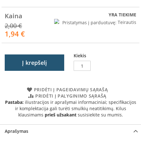
R
o
m
Kaina
YRA TIEKIME
o
Pristatymas į parduotuvę:
Teirautis
2,00 €
t
o
1,94 €
Akcija
p
S
Kiekis
p
Į krepšelį
a
r
t
h
e
PRIDĖTI Į PAGEIDAVIMŲ SĄRAŠĄ
r
PRIDĖTI Į PALYGINIMO SĄRAŠĄ
m
Pastaba:
iliustracijos ir aprašymai informaciniai; specifikacijos
ir komplektacija gali turėti smulkių neatitikimų. Kilus
I
klausimams
prieš užsakant
susisiekite su mumis.
n
v
i
Aprašymas
c
t