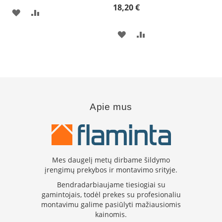
i
18,20 €
PRIDĖTI
PRIDĖTI
d
i
Į
Į
n
PRIDĖTI
PRIDĖTI
i
PAGEIDAVIMŲ
PALYGINIMO
a
Į
Į
i
SĄRAŠĄ
SĄRAŠĄ
PAGEIDAVIMŲ
PALYGINIMO
O
r
SĄRAŠĄ
SĄRAŠĄ
t
a
Apie mus
k
i
a
i
i
r
Mes daugelį metų dirbame šildymo
į
įrengimų prekybos ir montavimo srityje.
r
a
Bendradarbiaujame tiesiogiai su
n
gamintojais, todėl prekes su profesionaliu
g
montavimu galime pasiūlyti mažiausiomis
a
kainomis.