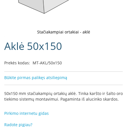
D
o
r
a
k
Stačiakampiai ortakiai - aklė
o
Eiti
Aklė 50x150
L
į
i
galerijos
n
paradžią
e
Prekės kodas:
MT-AKL/50x150
a
D
Būkite pirmas palikęs atsiliepimą
e
f
r
50x150 mm stačiakampių ortakių aklė. Tinka karšto ir šalto oro
o
tiekimo sistemų montavimui. Pagaminta iš alucinko skardos.
H
o
m
Pirkimo internetu gidas
e
Radote pigiau?