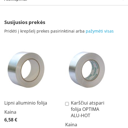
B
r
o
n
Susijusios prekės
p
i
Pridėti į krepšelį prekes pasirinktinai arba
pažymėti visas
H
e
t
a
E
l
e
k
t
r
i
Lipni aliuminio folija
Karščiui atspari
Į
n
folija OPTIMA
krepšelį
i
Kaina
a
ALU-HOT
6,58 €
i
Kaina
ž