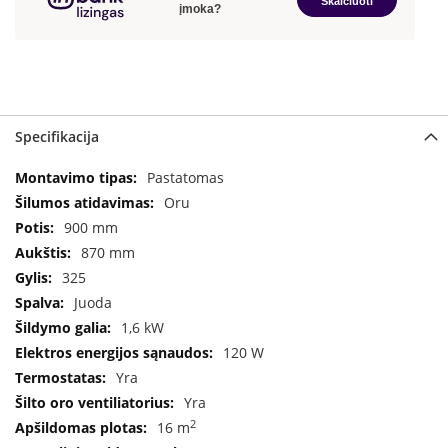
a
S
e
g
u
i
Specifikacija
n
Specifikacija
Pastatomas
W
Oru
a
n
900 mm
d
870 mm
e
325
r
Juoda
s
1,6 kW
M
120 W
o
Yra
r
s
Yra
ø
2
16 m