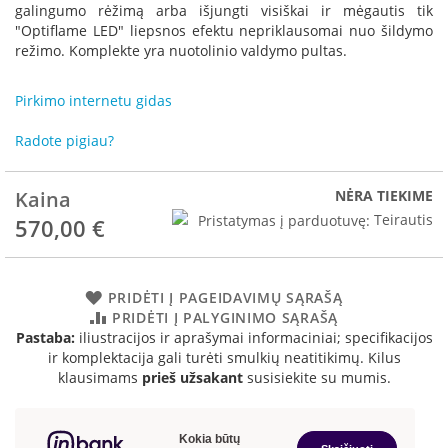
R
galingumo rėžimą arba išjungti visiškai ir mėgautis tik
o
"Optiflame LED" liepsnos efektu nepriklausomai nuo šildymo
m
režimo. Komplekte yra nuotolinio valdymo pultas.
o
t
Pirkimo internetu gidas
o
p
Radote pigiau?
S
p
Kaina
NĖRA TIEKIME
a
r
Pristatymas į parduotuvę:
Teirautis
570,00 €
t
h
e
r
PRIDĖTI Į PAGEIDAVIMŲ SĄRAŠĄ
m
PRIDĖTI Į PALYGINIMO SĄRAŠĄ
Pastaba:
iliustracijos ir aprašymai informaciniai; specifikacijos
I
ir komplektacija gali turėti smulkių neatitikimų. Kilus
n
klausimams
prieš užsakant
susisiekite su mumis.
v
i
c
t