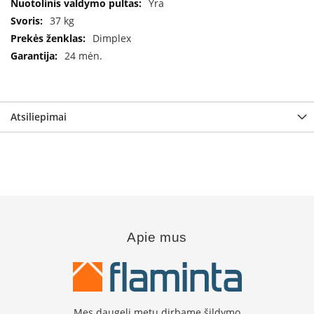
Yra
B
r
37 kg
o
Dimplex
n
24 mėn.
p
i
H
e
Atsiliepimai
t
a
E
l
e
k
t
r
Apie mus
i
n
i
a
i
ž
Mes daugelį metų dirbame šildymo