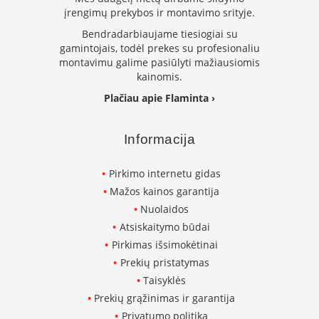
i
įrengimų prekybos ir montavimo srityje.
d
i
Bendradarbiaujame tiesiogiai su
n
gamintojais, todėl prekes su profesionaliu
i
montavimu galime pasiūlyti mažiausiomis
a
kainomis.
i
Plačiau apie Flaminta ›
O
r
t
Informacija
a
k
i
Pirkimo internetu gidas
a
Mažos kainos garantija
i
Nuolaidos
i
r
Atsiskaitymo būdai
į
Pirkimas išsimokėtinai
r
a
Prekių pristatymas
n
Taisyklės
g
Prekių grąžinimas ir garantija
a
Privatumo politika