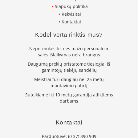
K
Slapukų politika
a
Rekvizitai
r
š
Kontaktai
t
o
Kodėl verta rinktis mus?
o
r
Nepermokėsite, nes mažo personalo ir
o
salės išlaikymas nėra brangus
v
e
Daugumą prekių pristatome tiesiogiai iš
n
gamintojų tiekėjų sandėlių
t
Meistrai turi daugiau nei 25 metų
i
montavimo patirtį
l
i
Suteikiame iki 10 metų garantiją atliktiems
a
darbams
t
o
r
i
Kontaktai
a
i
Parduotuvė:
(0 37) 390 909