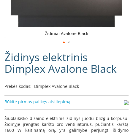
D
o
r
a
k
Židiniai Avalone Black
o
L
Eiti
i
Židinys elektrinis
į
n
e
galerijos
Dimplex Avalone Black
a
paradžią
D
e
Prekės kodas:
Dimplex Avalone Black
f
r
o
Būkite pirmas palikęs atsiliepimą
H
o
m
Šiuolaikiško dizaino elektrinis židinys juodu blizgiu korpusu.
e
Židinyje įrengtas karšto oro ventiliatorius, pučiantis karštą
1600 W kaitinamą orą, yra galimybe perjungti šildymo