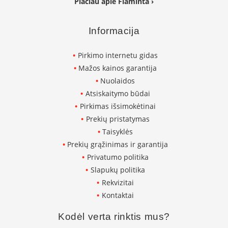
Plačiau apie Flaminta ›
i
d
i
Informacija
n
i
a
Pirkimo internetu gidas
i
Mažos kainos garantija
O
Nuolaidos
r
Atsiskaitymo būdai
t
a
Pirkimas išsimokėtinai
k
Prekių pristatymas
i
Taisyklės
a
i
Prekių grąžinimas ir garantija
i
Privatumo politika
r
į
Slapukų politika
r
Rekvizitai
a
Kontaktai
n
g
a
Kodėl verta rinktis mus?