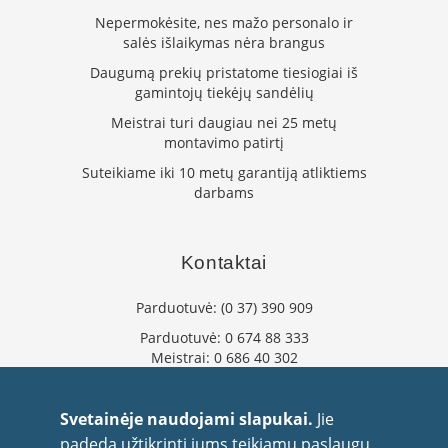
K
Nepermokėsite, nes mažo personalo ir
a
salės išlaikymas nėra brangus
r
š
Daugumą prekių pristatome tiesiogiai iš
t
gamintojų tiekėjų sandėlių
o
Meistrai turi daugiau nei 25 metų
o
montavimo patirtį
r
o
Suteikiame iki 10 metų garantiją atliktiems
v
darbams
e
n
t
i
Kontaktai
l
i
Parduotuvė:
(0 37) 390 909
a
t
Parduotuvė:
0 674 88 333
o
Meistrai:
0 686 40 302
r
info@flaminta.lt
i
eparduotuve@flaminta.lt
a
Svetainėje naudojami slapukai.
Jie
i
Baltų pr. 26, Šilainiai
padeda užtikrinti jums teikiamų paslaugų