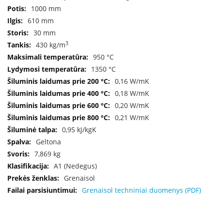
a
1000 mm
610 mm
S
30 mm
e
3
430 kg/m
g
u
950 °C
i
1350 °C
n
0,16 W/mK
W
0,18 W/mK
a
0,20 W/mK
n
0,21 W/mK
d
e
0,95 kJ/kgK
r
Geltona
s
7,869 kg
M
A1 (Nedegus)
o
Grenaisol
r
Grenaisol techniniai duomenys (PDF)
s
ø