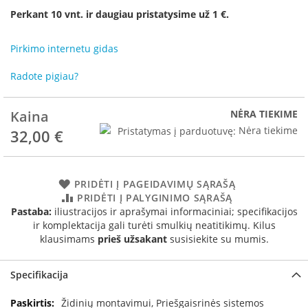
R
Perkant 10 vnt. ir daugiau pristatysime už 1 €.
o
m
o
Pirkimo internetu gidas
t
o
Radote pigiau?
p
S
Kaina
NĖRA TIEKIME
p
Pristatymas į parduotuvę:
Nėra tiekime
32,00 €
a
r
t
h
PRIDĖTI Į PAGEIDAVIMŲ SĄRAŠĄ
e
PRIDĖTI Į PALYGINIMO SĄRAŠĄ
r
Pastaba:
iliustracijos ir aprašymai informaciniai; specifikacijos
m
ir komplektacija gali turėti smulkių neatitikimų. Kilus
klausimams
prieš užsakant
susisiekite su mumis.
I
n
v
Specifikacija
i
c
Specifikacija
Židinių montavimui, Priešgaisrinės sistemos
t