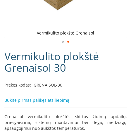
D
o
r
a
k
Vermikulito plokštė Grenaisol
o
L
Eiti
i
Vermikulito plokštė
į
n
e
galerijos
Grenaisol 30
a
paradžią
D
e
Prekės kodas:
GRENAISOL-30
f
r
o
Būkite pirmas palikęs atsiliepimą
H
o
m
Grenaisol vermikulito plokštės skirtos židinių apdailų,
e
priešgaisrinių sistemų montavimui bei degių medžiagų
apsaugojimui nuo aukštos temperatūros.