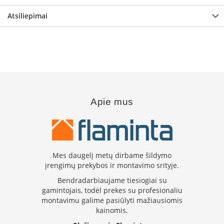
B
r
Atsiliepimai
o
n
p
i
H
e
t
a
Apie mus
E
l
e
k
t
Mes daugelį metų dirbame šildymo
r
įrengimų prekybos ir montavimo srityje.
i
Bendradarbiaujame tiesiogiai su
n
gamintojais, todėl prekes su profesionaliu
i
a
montavimu galime pasiūlyti mažiausiomis
i
kainomis.
ž