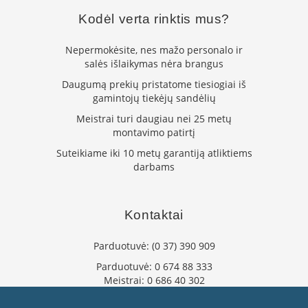
K
Kodėl verta rinktis mus?
a
r
š
Nepermokėsite, nes mažo personalo ir
t
salės išlaikymas nėra brangus
o
Daugumą prekių pristatome tiesiogiai iš
o
gamintojų tiekėjų sandėlių
r
o
Meistrai turi daugiau nei 25 metų
v
montavimo patirtį
e
n
Suteikiame iki 10 metų garantiją atliktiems
t
darbams
i
l
i
Kontaktai
a
t
o
Parduotuvė:
(0 37) 390 909
r
Parduotuvė:
0 674 88 333
i
Meistrai:
0 686 40 302
a
i
info@flaminta.lt