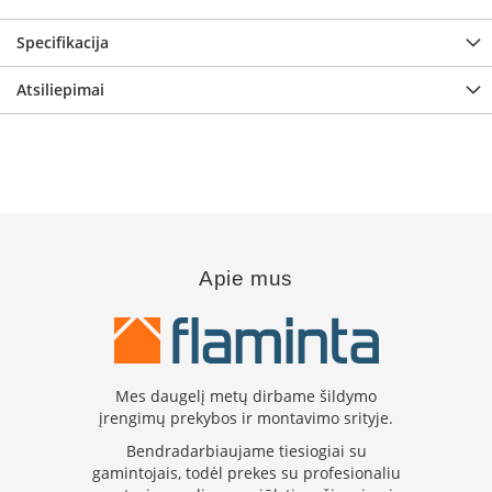
B
r
Specifikacija
o
n
Atsiliepimai
p
i
H
e
t
a
E
Apie mus
l
e
k
t
r
i
Mes daugelį metų dirbame šildymo
n
įrengimų prekybos ir montavimo srityje.
i
a
Bendradarbiaujame tiesiogiai su
i
gamintojais, todėl prekes su profesionaliu
ž