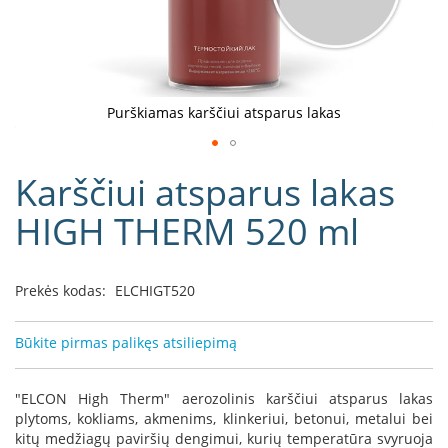
D
o
r
a
k
Purškiamas karščiui atsparus lakas
o
L
Eiti
i
Karščiui atsparus lakas
į
n
e
galerijos
HIGH THERM 520 ml
a
paradžią
D
e
Prekės kodas:
ELCHIGT520
f
r
o
Būkite pirmas palikęs atsiliepimą
H
o
m
"ELCON High Therm" aerozolinis karščiui atsparus lakas
e
plytoms, kokliams, akmenims, klinkeriui, betonui, metalui bei
kitų medžiagų paviršių dengimui, kurių temperatūra svyruoja