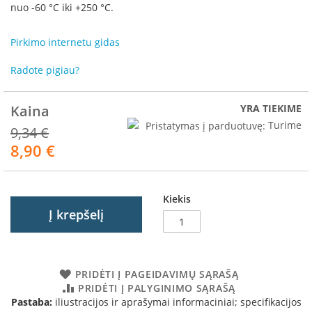
R
nuo -60 °C iki +250 °C.
o
m
Pirkimo internetu gidas
o
t
Radote pigiau?
o
p
Kaina
YRA TIEKIME
S
p
Pristatymas į parduotuvę:
Turime
9,34 €
a
8,90 €
Akcija
r
t
h
e
Kiekis
r
Į krepšelį
m
I
n
v
PRIDĖTI Į PAGEIDAVIMŲ SĄRAŠĄ
i
PRIDĖTI Į PALYGINIMO SĄRAŠĄ
c
Pastaba:
iliustracijos ir aprašymai informaciniai; specifikacijos
t