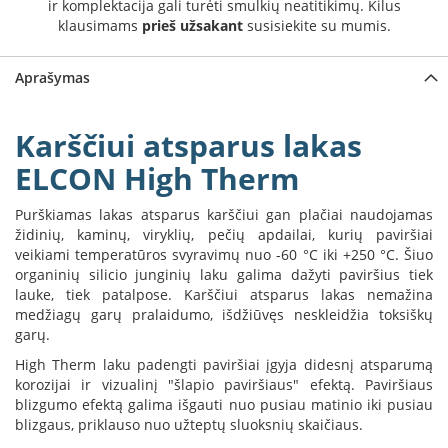
ir komplektacija gali turėti smulkių neatitikimų. Kilus
a
klausimams
prieš užsakant
susisiekite su mumis.
S
e
Aprašymas
g
u
i
Karščiui atsparus lakas
n
ELCON High Therm
W
a
Purškiamas lakas atsparus karščiui gan plačiai naudojamas
n
židinių, kaminų, viryklių, pečių apdailai, kurių paviršiai
d
veikiami temperatūros svyravimų nuo -60 °C iki +250 °C. Šiuo
e
organinių silicio junginių laku galima dažyti paviršius tiek
r
lauke, tiek patalpose. Karščiui atsparus lakas nemažina
s
medžiagų garų pralaidumo, išdžiūvęs neskleidžia toksiškų
garų.
M
o
High Therm laku padengti paviršiai įgyja didesnį atsparumą
r
korozijai ir vizualinį "šlapio paviršiaus" efektą. Paviršiaus
s
blizgumo efektą galima išgauti nuo pusiau matinio iki pusiau
ø
blizgaus, priklauso nuo užteptų sluoksnių skaičiaus.