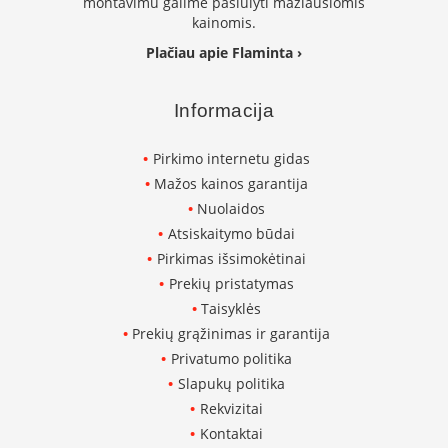
montavimu galime pasiūlyti mažiausiomis
i
kainomis.
d
i
Plačiau apie Flaminta ›
n
i
a
Informacija
i
O
Pirkimo internetu gidas
r
Mažos kainos garantija
t
a
Nuolaidos
k
Atsiskaitymo būdai
i
Pirkimas išsimokėtinai
a
i
Prekių pristatymas
i
Taisyklės
r
į
Prekių grąžinimas ir garantija
r
Privatumo politika
a
Slapukų politika
n
g
Rekvizitai
a
Kontaktai