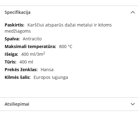
a
Specifikacija
S
e
Specifikacija
Karščiui atsparūs dažai metalui ir kitoms
g
medžiagoms
u
Antracito
i
n
800 °C
2
400 ml/3m
W
400 ml
a
Hansa
n
d
Europos sąjunga
e
r
s
Atsiliepimai
M
o
r
s
ø