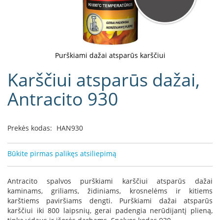
D
o
r
a
k
Purškiami dažai atsparūs karščiui
o
Eiti
Karščiui atsparūs dažai,
L
į
i
galerijos
Antracito 930
n
paradžią
e
a
Prekės kodas:
HAN930
D
e
f
Būkite pirmas palikęs atsiliepimą
r
o
H
Antracito spalvos purškiami karščiui atsparūs dažai
o
kaminams, griliams, židiniams, krosnelėms ir kitiems
m
karštiems paviršiams dengti. Purškiami dažai atsparūs
e
karščiui iki 800 laipsnių, gerai padengia nerūdijantį plieną,