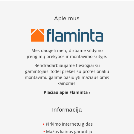
B
r
o
Apie mus
n
p
i
H
e
Mes daugelį metų dirbame šildymo
t
įrengimų prekybos ir montavimo srityje.
a
Bendradarbiaujame tiesiogiai su
E
gamintojais, todėl prekes su profesionaliu
l
montavimu galime pasiūlyti mažiausiomis
e
kainomis.
k
Plačiau apie Flaminta ›
t
r
i
n
Informacija
i
a
Pirkimo internetu gidas
i
ž
Mažos kainos garantija