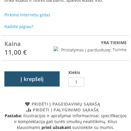
tinka vidaus ir išorės darbams. Spalvos kodas 930.
R
o
m
Pirkimo internetu gidas
o
t
Radote pigiau?
o
p
Kaina
YRA TIEKIME
S
Pristatymas į parduotuvę:
Turime
11,00 €
p
a
r
t
Kiekis
h
Į krepšelį
e
r
m
I
PRIDĖTI Į PAGEIDAVIMŲ SĄRAŠĄ
n
PRIDĖTI Į PALYGINIMO SĄRAŠĄ
v
Pastaba:
iliustracijos ir aprašymai informaciniai; specifikacijos
i
ir komplektacija gali turėti smulkių neatitikimų. Kilus
c
klausimams
prieš užsakant
susisiekite su mumis.
t