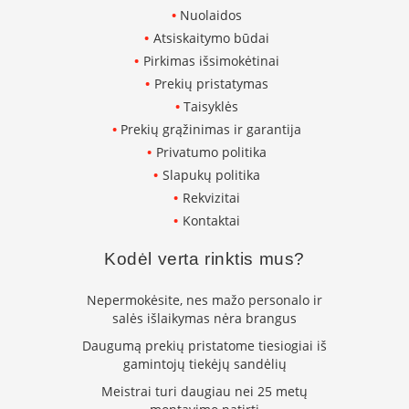
i
Nuolaidos
d
Atsiskaitymo būdai
i
n
Pirkimas išsimokėtinai
i
Prekių pristatymas
a
i
Taisyklės
Prekių grąžinimas ir garantija
O
Privatumo politika
r
t
Slapukų politika
a
Rekvizitai
k
Kontaktai
i
a
i
Kodėl verta rinktis mus?
i
r
Nepermokėsite, nes mažo personalo ir
į
salės išlaikymas nėra brangus
r
a
Daugumą prekių pristatome tiesiogiai iš
n
gamintojų tiekėjų sandėlių
g
a
Meistrai turi daugiau nei 25 metų