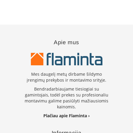
i
d
i
n
i
a
i
Apie mus
O
r
t
a
k
i
Mes daugelį metų dirbame šildymo
a
įrengimų prekybos ir montavimo srityje.
i
i
Bendradarbiaujame tiesiogiai su
r
gamintojais, todėl prekes su profesionaliu
į
montavimu galime pasiūlyti mažiausiomis
r
kainomis.
a
n
Plačiau apie Flaminta ›
g
a
Informacija