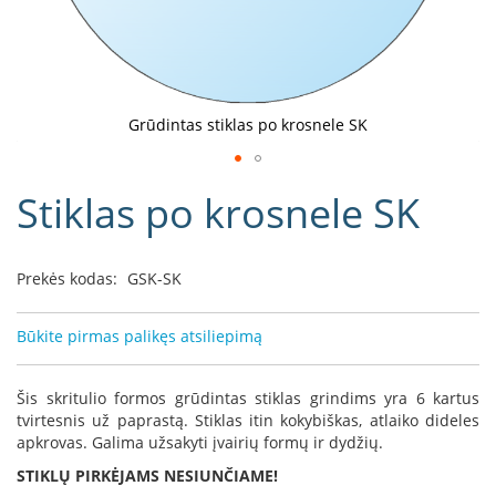
D
o
r
a
k
Grūdintas stiklas po krosnele SK
o
L
Eiti
i
Stiklas po krosnele SK
į
n
e
galerijos
a
paradžią
Prekės kodas:
GSK-SK
D
e
f
Būkite pirmas palikęs atsiliepimą
r
o
H
Šis skritulio formos grūdintas stiklas grindims yra 6 kartus
o
tvirtesnis už paprastą. Stiklas itin kokybiškas, atlaiko dideles
m
apkrovas. Galima užsakyti įvairių formų ir dydžių.
e
STIKLŲ PIRKĖJAMS NESIUNČIAME!