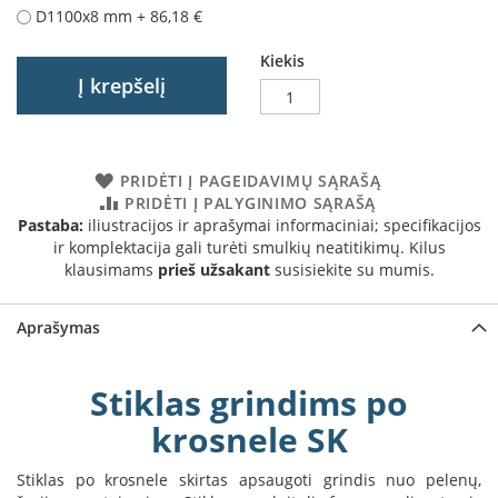
D1100x8 mm
+
86,18 €
a
Kiekis
S
e
Į krepšelį
g
u
i
n
PRIDĖTI Į PAGEIDAVIMŲ SĄRAŠĄ
PRIDĖTI Į PALYGINIMO SĄRAŠĄ
W
Pastaba:
iliustracijos ir aprašymai informaciniai; specifikacijos
a
ir komplektacija gali turėti smulkių neatitikimų. Kilus
n
klausimams
prieš užsakant
susisiekite su mumis.
d
e
r
Aprašymas
s
M
Stiklas grindims po
o
r
krosnele SK
s
ø
Stiklas po krosnele skirtas apsaugoti grindis nuo pelenų,