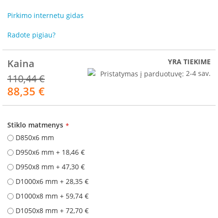
R
o
Pirkimo internetu gidas
m
o
Radote pigiau?
t
o
p
Kaina
YRA TIEKIME
Pristatymas į parduotuvę:
2-4 sav.
110,44 €
S
p
88,35 €
Akcija
a
r
t
h
Stiklo matmenys
e
D850x6 mm
r
m
D950x6 mm
+
18,46 €
D950x8 mm
+
47,30 €
I
n
D1000x6 mm
+
28,35 €
v
D1000x8 mm
+
59,74 €
i
c
D1050x8 mm
+
72,70 €
t