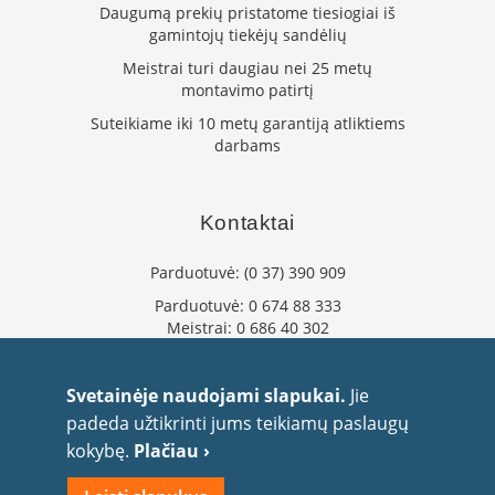
Daugumą prekių pristatome tiesiogiai iš
L
gamintojų tiekėjų sandėlių
a
n
Meistrai turi daugiau nei 25 metų
k
montavimo patirtį
s
Suteikiame iki 10 metų garantiją atliktiems
t
darbams
ū
s
o
r
Kontaktai
t
a
Parduotuvė:
(0 37) 390 909
k
i
Parduotuvė:
0 674 88 333
a
Meistrai:
0 686 40 302
i
info@flaminta.lt
S
eparduotuve@flaminta.lt
Svetainėje naudojami slapukai.
Jie
t
Baltų pr. 26, Šilainiai
padeda užtikrinti jums teikiamų paslaugų
a
Kaunas, 48193 Lietuva
č
kokybę.
Plačiau ›
i
a