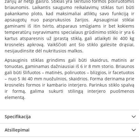
žarijų ar netgi gaisro. Stiklas yra skritulio formos poliruotomis
B
briaunomis. Laikantis saugumo reikalavimų stiklas turi būti
r
pakankamo ploto, kad maksimaliai atliktų savo funkciją ir
o
apsaugotų nuo pasprukusios žarijos. Apsauginiai stiklai
n
gaminami iš itin tvirto, atsparaus smūgiams ir bet kokiems
p
temperatūrų svyravimams specialaus grūdinimo stiklo ir yra 6
i
kartus atsparesnis už įprastą stiklą, gali atlaikyti iki 400 kg
H
krosnelės apkrovą. Vaikščioti ant šio stiklo galėsite drąsiai,
e
nesijaudinsite dėl nukritusios malkos.
t
Apsauginis stiklas grindims gali būti skaidrus, matinis ar
a
tonuotas, gaminamas dažniausiai iš 6 ir 8 mm storio. Briaunos
gali būti šlifuotos – matinės, poliruotos – blizgios, ir facetuotos
E
– nuo 5 iki 40 mm nuožulnios, skaidrios. Forma derinama prie
l
krosnelės formos ir kambario interjero. Parinkus stiklo spalvą
e
k
ir formą, galima sukurti stilingą interjero puošmenos
t
elementą.
r
i
n
Specifikacija
i
a
i
Atsiliepimai
ž