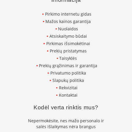
K
a
Pirkimo internetu gidas
r
š
Mažos kainos garantija
t
Nuolaidos
o
Atsiskaitymo būdai
o
r
Pirkimas išsimokėtinai
o
Prekių pristatymas
v
Taisyklės
e
n
Prekių grąžinimas ir garantija
t
Privatumo politika
i
Slapukų politika
l
Rekvizitai
i
a
Kontaktai
t
o
Kodėl verta rinktis mus?
r
i
Nepermokėsite, nes mažo personalo ir
a
salės išlaikymas nėra brangus
i