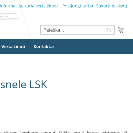
Informacija, kurią verta žinoti
Prisijungti
Sukurti paskyrą
Ieškoti
Mano
Ieškoti
Verta žinoti
Kontaktai
osnele LSK
as skirtas kambario kampui. Stiklas yra 6 kartus tvirtesnis už