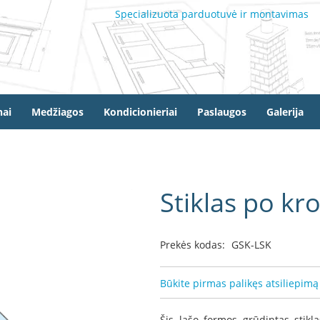
Specializuota parduotuvė ir montavimas
ai
Medžiagos
Kondicionieriai
Paslaugos
Galerija
Stiklas po kr
Prekės kodas:
GSK-LSK
Būkite pirmas palikęs atsiliepimą
Šis lašo formos grūdintas stikl