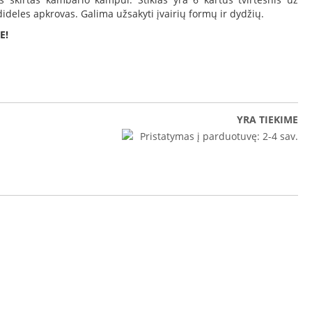
 dideles apkrovas. Galima užsakyti įvairių formų ir dydžių.
E!
YRA TIEKIME
Pristatymas į parduotuvę:
2-4 sav.
o krosnele LSK brėžinys