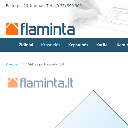
Židiniai
Pereiti
Baltų pr. 26, Kaunas, Tel.:
(0 37) 390 909
Židinio
prie
kapsulės
turinio
Dorako
Dorako
Linea
Defro
Židiniai
Krosnelės
Kepsninės
Katilai
Kamin
Home
Romotop
Pradžia
Stiklas po krosnele LSK
Spartherm
Invicta
Eiti
Seguin
į
galerijos
Wanders
pabaigą
Morsø
Bronpi
Heta
Elektriniai