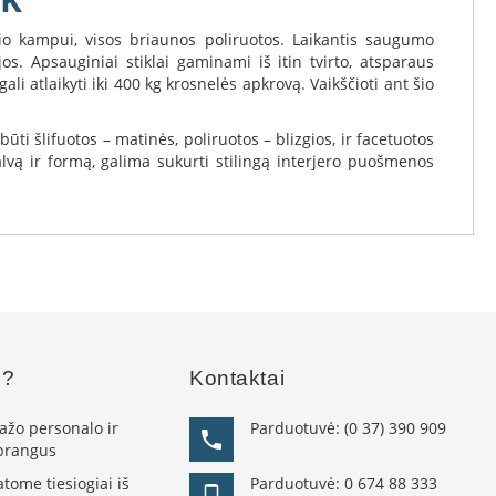
ario kampui, visos briaunos poliruotos. Laikantis saugumo
s. Apsauginiai stiklai gaminami iš itin tvirto, atsparaus
i atlaikyti iki 400 kg krosnelės apkrovą. Vaikščioti ant šio
ti šlifuotos – matinės, poliruotos – blizgios, ir facetuotos
lvą ir formą, galima sukurti stilingą interjero puošmenos
s?
Kontaktai
žo personalo ir
Parduotuvė:
(0 37) 390 909
 brangus
ome tiesiogiai iš
Parduotuvė:
0 674 88 333