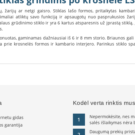
, žarijų ar netgi gaisro. Stiklas lašo formos, pritaikytas kamb
maliai atliktų savo funkciją ir apsaugotų nuo pasprukusios žarijo
grūdinimo stiklo ir yra 6 kartus atsparesnis už įprastą stiklą, gal
s.
tonuotas, gaminamas dažniausiai iš 6 ir 8 mm storio. Briaunos gali bū
prie krosnelės formos ir kambario interjero. Parinkus stiklo spa
a
Kodėl verta rinktis mu
Nepermokėsite, nes ma
ernetu gidas
1
salės išlaikymas nėra
s garantija
Daugumą prekių pristat
2