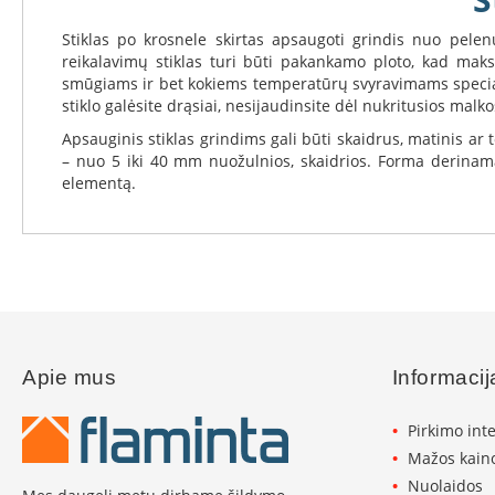
Koklinės
krosnelės
Stiklas po krosnele skirtas apsaugoti grindis nuo pelenų
Maisto
reikalavimų stiklas turi būti pakankamo ploto, kad maksi
ruošimo
smūgiams ir bet kokiems temperatūrų svyravimams specialaus 
krosnelės
stiklo galėsite drąsiai, nesijaudinsite dėl nukritusios malko
Pakabinamos
Apsauginis stiklas grindims gali būti skaidrus, matinis ar 
krosnelės
– nuo 5 iki 40 mm nuožulnios, skaidrios. Forma derinama 
elementą.
Granulinės
krosnelės
Stiklai
po
krosnele
Krosnelių
pajungimo
vamzdžiai
Apie mus
Informacij
Krosnelių
gamintojai
Pirkimo int
Morsø
Mažos kaino
Romotop
Nuolaidos