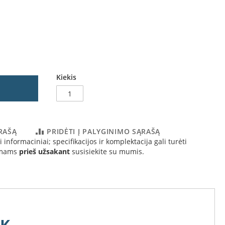
Kiekis
ĄRAŠĄ
PRIDĖTI Į PALYGINIMO SĄRAŠĄ
 informaciniai; specifikacijos ir komplektacija gali turėti
simams
prieš užsakant
susisiekite su mumis.
SK