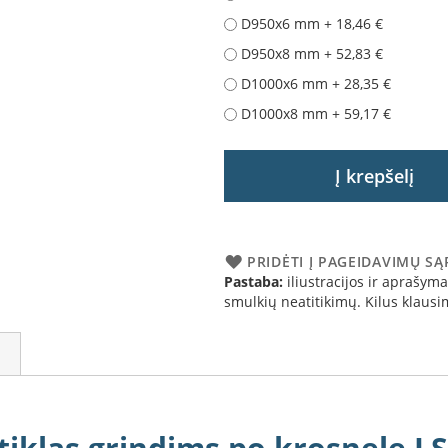
D950x6 mm
+
18,46 €
D950x8 mm
+
52,83 €
D1000x6 mm
+
28,35 €
D1000x8 mm
+
59,17 €
Į krepšelį
PRIDĖTI Į PAGEIDAVIMŲ S
Pastaba:
iliustracijos ir aprašymai
smulkių neatitikimų. Kilus klau
tiklas grindims po krosnele L