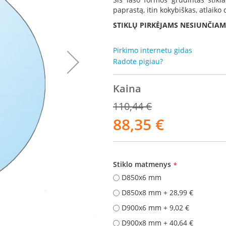
paprastą, itin kokybiškas, atlaiko
STIKLŲ PIRKĖJAMS NESIUNČIAM
Pirkimo internetu gidas
Radote pigiau?
Kaina
110,44 €
88,35 €
Akcija
Stiklo matmenys
D850x6 mm
D850x8 mm
+
28,99 €
D900x6 mm
+
9,02 €
Stiklas p
D900x8 mm
+
40,64 €