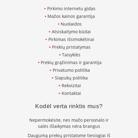
K
Pirkimo internetu gidas
a
r
Mažos kainos garantija
š
Nuolaidos
t
Atsiskaitymo būdai
o
o
Pirkimas išsimokėtinai
r
Prekių pristatymas
o
Taisyklės
v
Prekių grąžinimas ir garantija
e
n
Privatumo politika
t
Slapukų politika
i
Rekvizitai
l
i
Kontaktai
a
t
Kodėl verta rinktis mus?
o
r
Nepermokėsite, nes mažo personalo ir
i
salės išlaikymas nėra brangus
a
i
Daugumą prekių pristatome tiesiogiai iš