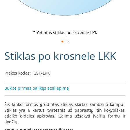
D
o
r
a
k
Grūdintas stiklas po krosnele LKK
o
L
Eiti
i
Stiklas po krosnele LKK
į
n
e
galerijos
a
paradžią
Prekės kodas:
GSK-LKK
D
e
f
Būkite pirmas palikęs atsiliepimą
r
o
H
Šis lanko formos grūdintas stiklas skirtas kambario kampui.
o
Stiklas yra 6 kartus tvirtesnis už paprastą, itin kokybiškas,
m
atlaiko dideles apkrovas. Galima užsakyti įvairių formų ir
e
dydžių.