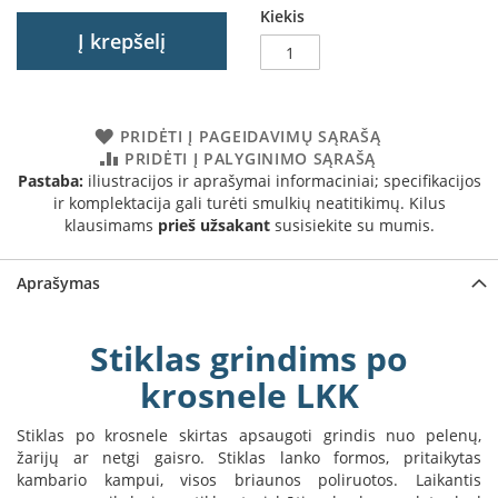
Kiekis
a
Į krepšelį
S
e
g
u
PRIDĖTI Į PAGEIDAVIMŲ SĄRAŠĄ
i
PRIDĖTI Į PALYGINIMO SĄRAŠĄ
n
Pastaba:
iliustracijos ir aprašymai informaciniai; specifikacijos
ir komplektacija gali turėti smulkių neatitikimų. Kilus
W
klausimams
prieš užsakant
susisiekite su mumis.
a
n
d
Aprašymas
e
r
s
Stiklas grindims po
M
krosnele LKK
o
r
Stiklas po krosnele skirtas apsaugoti grindis nuo pelenų,
s
žarijų ar netgi gaisro. Stiklas lanko formos, pritaikytas
ø
kambario kampui, visos briaunos poliruotos. Laikantis