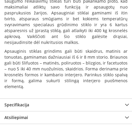
saugumo reikalavimų stiklas turi būti pakankamo ploto, kad
B
maksimaliai atliktų savo funkciją ir apsaugotų nuo
r
pasprukusios žarijos. Apsauginiai stiklai gaminami iš itin
o
tvirto, atsparaus smūgiams ir bet kokiems temperatūrų
n
svyravimams specialaus grūdinimo stiklo ir yra 6 kartus
p
atsparesnis už įprastą stiklą, gali atlaikyti iki 400 kg krosnelės
i
apkrovą. Vaikščioti ant šio stiklo galėsite drąsiai,
H
nesijaudinsite dėl nukritusios malkos.
e
Apsauginis stiklas grindims gali būti skaidrus, matinis ar
t
tonuotas, gaminamas dažniausiai iš 6 ir 8 mm storio. Briaunos
a
gali būti šlifuotos – matinės, poliruotos – blizgios, ir facetuotos
– nuo 5 iki 40 mm nuožulnios, skaidrios. Forma derinama prie
E
krosnelės formos ir kambario interjero. Parinkus stiklo spalvą
l
ir formą, galima sukurti stilingą interjero puošmenos
e
k
elementą.
t
r
i
Specifikacija
n
i
Atsiliepimai
a
i
ž