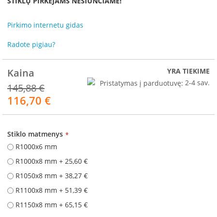
STIKLŲ PIRKĖJAMS NESIUNČIAME!
R
o
m
Pirkimo internetu gidas
o
t
Radote pigiau?
o
p
Kaina
YRA TIEKIME
S
Pristatymas į parduotuvę:
2-4 sav.
145,88 €
p
a
116,70 €
Akcija
r
t
h
e
Stiklo matmenys
r
R1000x6 mm
m
R1000x8 mm
+
25,60 €
I
R1050x8 mm
+
38,27 €
n
v
R1100x8 mm
+
51,39 €
i
R1150x8 mm
+
65,15 €
c
t