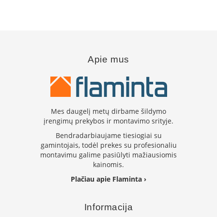
i
d
i
n
i
a
i
Apie mus
O
r
t
a
k
Mes daugelį metų dirbame šildymo
i
įrengimų prekybos ir montavimo srityje.
a
i
Bendradarbiaujame tiesiogiai su
i
gamintojais, todėl prekes su profesionaliu
r
montavimu galime pasiūlyti mažiausiomis
į
kainomis.
r
a
Plačiau apie Flaminta ›
n
g
a
Informacija