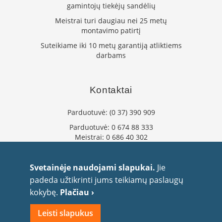
gamintojų tiekėjų sandėlių
L
a
Meistrai turi daugiau nei 25 metų
n
montavimo patirtį
k
Suteikiame iki 10 metų garantiją atliktiems
s
darbams
t
ū
s
o
Kontaktai
r
t
Parduotuvė:
(0 37) 390 909
a
k
Parduotuvė:
0 674 88 333
i
Meistrai:
0 686 40 302
a
info@flaminta.lt
i
eparduotuve@flaminta.lt
Svetainėje naudojami slapukai.
Jie
S
Baltų pr. 26, Šilainiai
padeda užtikrinti jums teikiamų paslaugų
t
Kaunas, 48193 Lietuva
a
kokybę.
Plačiau ›
č
i
Leisti slapukus
a