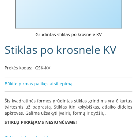
D
o
r
a
k
Grūdintas stiklas po krosnele KV
o
Eiti
Stiklas po krosnele KV
L
į
i
galerijos
n
paradžią
e
Prekės kodas:
GSK-KV
a
D
Būkite pirmas palikęs atsiliepimą
e
f
r
Šis kvadratinės formos grūdintas stiklas grindims yra 6 kartus
o
tvirtesnis už paprastą. Stiklas itin kokybiškas, atlaiko dideles
H
apkrovas. Galima užsakyti įvairių formų ir dydžių.
o
m
STIKLŲ PIRKĖJAMS NESIUNČIAME!
e