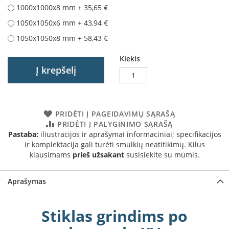
1000x1000x8 mm
+
35,65 €
a
1050x1050x6 mm
+
43,94 €
S
e
1050x1050x8 mm
+
58,43 €
g
u
Kiekis
i
Į krepšelį
n
W
a
PRIDĖTI Į PAGEIDAVIMŲ SĄRAŠĄ
n
PRIDĖTI Į PALYGINIMO SĄRAŠĄ
d
Pastaba:
iliustracijos ir aprašymai informaciniai; specifikacijos
e
ir komplektacija gali turėti smulkių neatitikimų. Kilus
r
klausimams
prieš užsakant
susisiekite su mumis.
s
M
Aprašymas
o
r
s
Stiklas grindims po
ø