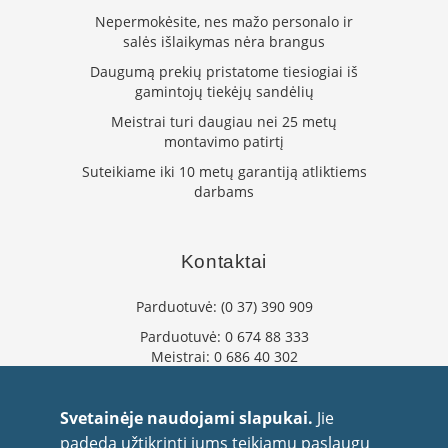
Nepermokėsite, nes mažo personalo ir
L
a
salės išlaikymas nėra brangus
n
Daugumą prekių pristatome tiesiogiai iš
k
gamintojų tiekėjų sandėlių
s
t
Meistrai turi daugiau nei 25 metų
ū
montavimo patirtį
s
Suteikiame iki 10 metų garantiją atliktiems
o
darbams
r
t
a
k
Kontaktai
i
a
Parduotuvė:
(0 37) 390 909
i
Parduotuvė:
0 674 88 333
S
Meistrai:
0 686 40 302
t
a
info@flaminta.lt
č
eparduotuve@flaminta.lt
Svetainėje naudojami slapukai.
Jie
i
Baltų pr. 26, Šilainiai
a
padeda užtikrinti jums teikiamų paslaugų