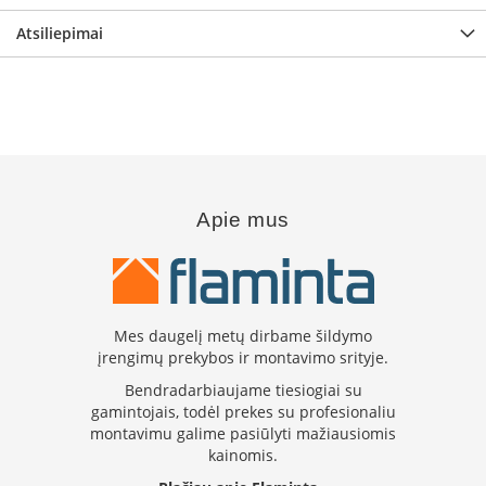
i
d
Atsiliepimai
i
n
i
a
i
O
r
t
Apie mus
a
k
i
a
i
i
Mes daugelį metų dirbame šildymo
r
įrengimų prekybos ir montavimo srityje.
į
r
Bendradarbiaujame tiesiogiai su
a
gamintojais, todėl prekes su profesionaliu
n
montavimu galime pasiūlyti mažiausiomis
g
kainomis.
a