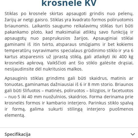
krosnele KV
B
r
Stiklas po krosnele skirtas apsaugoti grindis nuo pelenų,
o
žarijų ar netgi gaisro. Stiklas yra kvadrato formos poliruotomis
n
briaunomis. Laikantis saugumo reikalavimų stiklas turi būti
p
pakankamo ploto, kad maksimaliai atliktų savo funkciją ir
i
apsaugotų nuo pasprukusios žarijos. Apsauginiai stiklai
H
gaminami iš itin tvirto, atsparaus smūgiams ir bet kokiems
e
temperatūrų svyravimams specialaus grūdinimo stiklo ir yra 6
t
kartus atsparesnis už įprastą stiklą, gali atlaikyti iki 400 kg
a
krosnelės apkrovą. Vaikščioti ant šio stiklo galėsite drąsiai,
nesijaudinsite dėl nukritusios malkos.
E
Apsauginis stiklas grindims gali būti skaidrus, matinis ar
l
tonuotas, gaminamas dažniausiai iš 6 ir 8 mm storio. Briaunos
e
k
gali būti šlifuotos – matinės, poliruotos – blizgios, ir facetuotos
t
– nuo 5 iki 40 mm nuožulnios, skaidrios. Forma derinama prie
r
krosnelės formos ir kambario interjero. Parinkus stiklo spalvą
i
ir formą, galima sukurti stilingą interjero puošmenos
n
elementą.
i
a
i
Specifikacija
ž