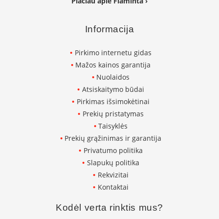
Plačiau apie Flaminta ›
K
a
r
Informacija
š
t
Pirkimo internetu gidas
o
o
Mažos kainos garantija
r
Nuolaidos
o
Atsiskaitymo būdai
v
e
Pirkimas išsimokėtinai
n
Prekių pristatymas
t
Taisyklės
i
l
Prekių grąžinimas ir garantija
i
Privatumo politika
a
Slapukų politika
t
o
Rekvizitai
r
Kontaktai
i
a
Kodėl verta rinktis mus?
i