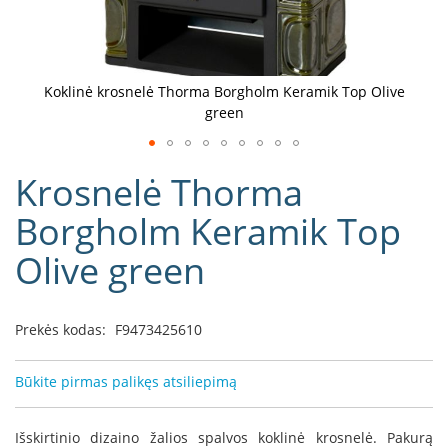
D
o
r
a
Koklinė krosnelė Thorma Borgholm Keramik Top Olive
k
green
o
L
Eiti
i
Krosnelė Thorma
į
n
e
galerijos
Borgholm Keramik Top
a
paradžią
Olive green
D
e
f
r
Prekės kodas:
F9473425610
o
H
o
Būkite pirmas palikęs atsiliepimą
m
e
Išskirtinio dizaino žalios spalvos koklinė krosnelė. Pakurą