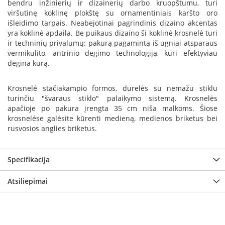
bendru inžinierių ir dizainerių darbo kruopštumu, turi
B
viršutinę koklinę plokštę su ornamentiniais karšto oro
r
išleidimo tarpais. Neabejotinai pagrindinis dizaino akcentas
o
yra koklinė apdaila. Be puikaus dizaino ši koklinė krosnelė turi
n
p
ir techninių privalumų: pakurą pagamintą iš ugniai atsparaus
i
vermikulito, antrinio degimo technologiją, kuri efektyviau
degina kurą.
H
e
Krosnelė stačiakampio formos, durelės su nemažu stiklu
t
turinčiu "švaraus stiklo" palaikymo sistemą. Krosnelės
a
apačioje po pakura įrengta 35 cm niša malkoms. Šiose
krosnelėse galėsite kūrenti medieną, medienos briketus bei
E
rusvosios anglies briketus.
l
e
k
t
Specifikacija
r
i
Atsiliepimai
n
i
a
i
ž