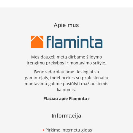
i
d
i
n
i
Apie mus
a
i
O
r
t
Mes daugelį metų dirbame šildymo
a
įrengimų prekybos ir montavimo srityje.
k
Bendradarbiaujame tiesiogiai su
i
a
gamintojais, todėl prekes su profesionaliu
i
montavimu galime pasiūlyti mažiausiomis
i
kainomis.
r
Plačiau apie Flaminta ›
į
r
a
n
Informacija
g
a
Pirkimo internetu gidas