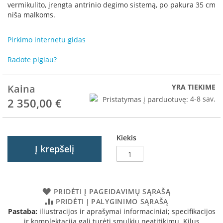
R
vermikulito, įrengta antrinio degimo sistemą, po pakura 35 cm
o
niša malkoms.
m
o
Pirkimo internetu gidas
t
o
Radote pigiau?
p
S
Kaina
YRA TIEKIME
p
a
Pristatymas į parduotuvę:
4-8 sav.
2 350,00 €
r
t
h
e
Kiekis
r
Į krepšelį
m
I
n
PRIDĖTI Į PAGEIDAVIMŲ SĄRAŠĄ
v
PRIDĖTI Į PALYGINIMO SĄRAŠĄ
i
Pastaba:
iliustracijos ir aprašymai informaciniai; specifikacijos
c
ir komplektacija gali turėti smulkių neatitikimų. Kilus
t