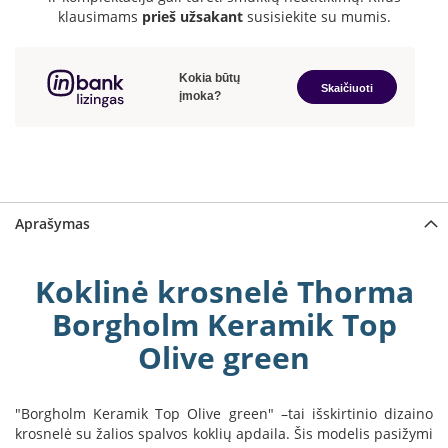
a
klausimams
prieš užsakant
susisiekite su mumis.
S
e
g
u
i
n
W
a
Aprašymas
n
d
e
Koklinė krosnelė Thorma
r
s
Borgholm Keramik Top
M
Olive green
o
r
s
"Borgholm Keramik Top Olive green" –tai išskirtinio dizaino
ø
krosnelė su žalios spalvos koklių apdaila. Šis modelis pasižymi