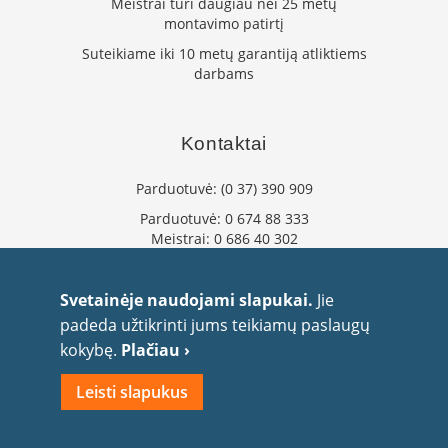
Meistrai turi daugiau nei 25 metų
L
montavimo patirtį
a
Suteikiame iki 10 metų garantiją atliktiems
n
darbams
k
s
t
ū
Kontaktai
s
o
Parduotuvė:
(0 37) 390 909
r
t
Parduotuvė:
0 674 88 333
a
Meistrai:
0 686 40 302
k
info@flaminta.lt
i
a
eparduotuve@flaminta.lt
Svetainėje naudojami slapukai.
Jie
i
Baltų pr. 26, Šilainiai
padeda užtikrinti jums teikiamų paslaugų
Kaunas, 48193 Lietuva
S
kokybę.
Plačiau ›
t
a
Leisti slapukus
č
i
2010 UAB Flaminta. Visos teisės saugomos.
a