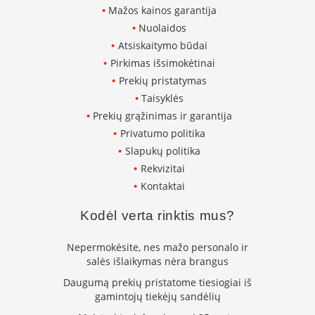
K
Mažos kainos garantija
a
Nuolaidos
r
Atsiskaitymo būdai
š
t
Pirkimas išsimokėtinai
o
Prekių pristatymas
o
Taisyklės
r
Prekių grąžinimas ir garantija
o
v
Privatumo politika
e
Slapukų politika
n
Rekvizitai
t
i
Kontaktai
l
i
Kodėl verta rinktis mus?
a
t
Nepermokėsite, nes mažo personalo ir
o
salės išlaikymas nėra brangus
r
i
Daugumą prekių pristatome tiesiogiai iš
a
gamintojų tiekėjų sandėlių
i