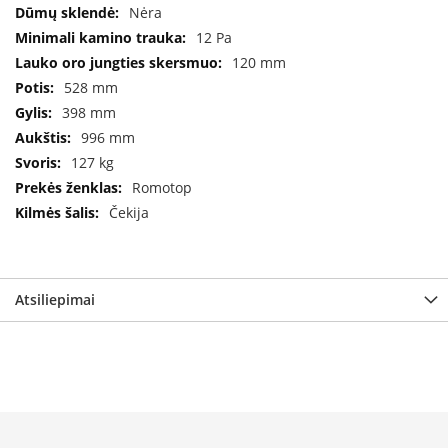
B
Nėra
r
12 Pa
o
120 mm
n
p
528 mm
i
398 mm
996 mm
H
e
127 kg
t
Romotop
a
Čekija
E
l
e
k
Atsiliepimai
t
r
i
n
i
a
i
ž