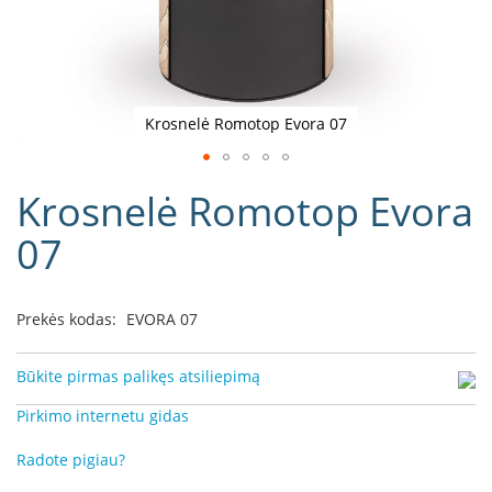
D
o
r
a
k
Krosnelė Romotop Evora 07
o
L
Eiti
i
Krosnelė Romotop Evora
į
n
e
galerijos
07
a
paradžią
D
e
Prekės kodas:
EVORA 07
f
r
o
Būkite pirmas palikęs atsiliepimą
H
o
Pirkimo internetu gidas
m
e
Radote pigiau?