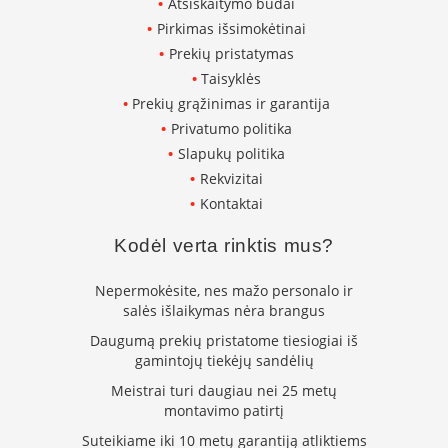
Atsiskaitymo būdai
K
Pirkimas išsimokėtinai
a
r
Prekių pristatymas
š
Taisyklės
t
Prekių grąžinimas ir garantija
o
o
Privatumo politika
r
Slapukų politika
o
Rekvizitai
v
e
Kontaktai
n
t
Kodėl verta rinktis mus?
i
l
Nepermokėsite, nes mažo personalo ir
i
salės išlaikymas nėra brangus
a
t
Daugumą prekių pristatome tiesiogiai iš
o
gamintojų tiekėjų sandėlių
r
Meistrai turi daugiau nei 25 metų
i
montavimo patirtį
a
i
Suteikiame iki 10 metų garantiją atliktiems