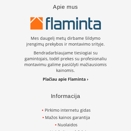
i
Apie mus
d
i
n
i
a
i
Mes daugelį metų dirbame šildymo
įrengimų prekybos ir montavimo srityje.
O
r
Bendradarbiaujame tiesiogiai su
t
gamintojais, todėl prekes su profesionaliu
a
montavimu galime pasiūlyti mažiausiomis
k
kainomis.
i
a
Plačiau apie Flaminta ›
i
i
r
Informacija
į
r
a
Pirkimo internetu gidas
n
Mažos kainos garantija
g
a
Nuolaidos