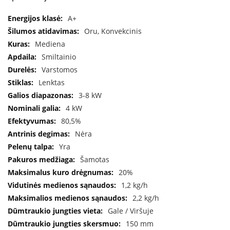
a
Specifikacija
A+
S
Oru, Konvekcinis
e
Mediena
g
Smiltainio
u
i
Varstomos
n
Lenktas
3-8 kW
W
a
4 kW
n
80,5%
d
Nėra
e
r
Yra
s
Šamotas
20%
M
1,2 kg/h
o
r
2,2 kg/h
s
Gale / Viršuje
ø
150 mm