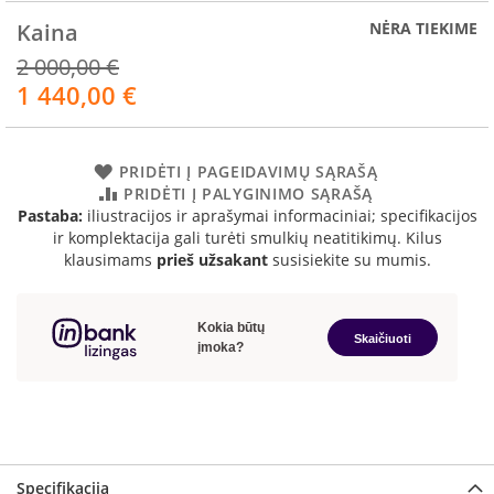
R
o
Kaina
NĖRA TIEKIME
m
2 000,00 €
o
1 440,00 €
t
Akcija
o
p
PRIDĖTI Į PAGEIDAVIMŲ SĄRAŠĄ
S
PRIDĖTI Į PALYGINIMO SĄRAŠĄ
p
Pastaba:
iliustracijos ir aprašymai informaciniai; specifikacijos
a
ir komplektacija gali turėti smulkių neatitikimų. Kilus
r
t
klausimams
prieš užsakant
susisiekite su mumis.
h
e
r
m
I
n
v
i
c
Specifikacija
t