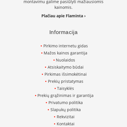
montavimu galime pasiūlyti mažiausiomis
K
kainomis.
a
r
Plačiau apie Flaminta ›
š
t
o
Informacija
o
r
Pirkimo internetu gidas
o
v
Mažos kainos garantija
e
Nuolaidos
n
Atsiskaitymo būdai
t
i
Pirkimas išsimokėtinai
l
Prekių pristatymas
i
Taisyklės
a
t
Prekių grąžinimas ir garantija
o
Privatumo politika
r
Slapukų politika
i
Rekvizitai
a
i
Kontaktai