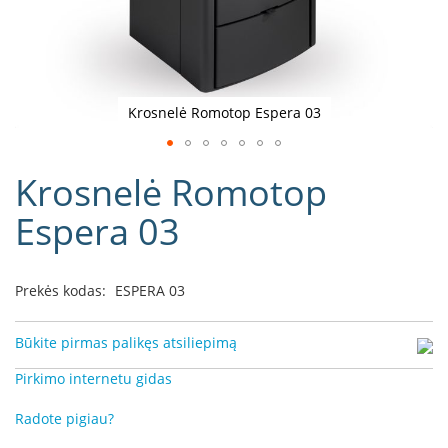
D
o
r
a
k
Krosnelė Romotop Espera 03
o
L
Eiti
i
Krosnelė Romotop
į
n
e
galerijos
Espera 03
a
paradžią
D
e
Prekės kodas:
ESPERA 03
f
r
o
Būkite pirmas palikęs atsiliepimą
H
o
Pirkimo internetu gidas
m
e
Radote pigiau?