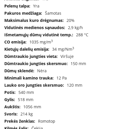
B
Yra
r
Šamotas
o
n
20%
p
2,9 kg/h
i
288 °C
H
3
1035 mg/m
e
3
34 mg/Nm
t
Viršuje
a
150 mm
E
Nėra
l
12 Pa
e
k
120 mm
t
540 mm
r
518 mm
i
n
1056 mm
i
214 kg
a
i
Romotop
ž
Čekija