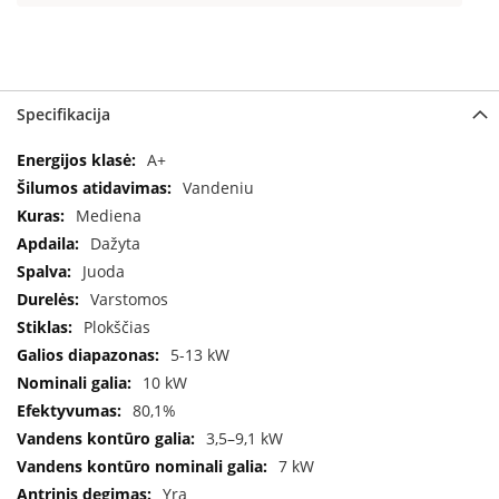
a
S
e
g
Specifikacija
u
i
Specifikacija
A+
n
Vandeniu
W
Mediena
a
Dažyta
n
Juoda
d
e
Varstomos
r
Plokščias
s
5-13 kW
M
10 kW
o
80,1%
r
3,5–9,1 kW
s
ø
7 kW
Yra