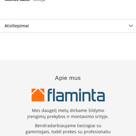
i
d
i
n
i
Atsiliepimai
a
i
O
r
t
a
k
i
Apie mus
a
i
i
r
į
r
Mes daugelį metų dirbame šildymo
a
įrengimų prekybos ir montavimo srityje.
n
g
Bendradarbiaujame tiesiogiai su
a
gamintojais, todėl prekes su profesionaliu