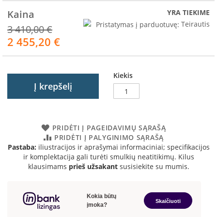
R
o
Kaina
YRA TIEKIME
m
Pristatymas į parduotuvę:
Teirautis
3 410,00 €
o
2 455,20 €
t
Akcija
o
p
Kiekis
S
Į krepšelį
p
a
r
t
h
PRIDĖTI Į PAGEIDAVIMŲ SĄRAŠĄ
e
PRIDĖTI Į PALYGINIMO SĄRAŠĄ
r
Pastaba:
iliustracijos ir aprašymai informaciniai; specifikacijos
m
ir komplektacija gali turėti smulkių neatitikimų. Kilus
klausimams
prieš užsakant
susisiekite su mumis.
I
n
v
i
c
t