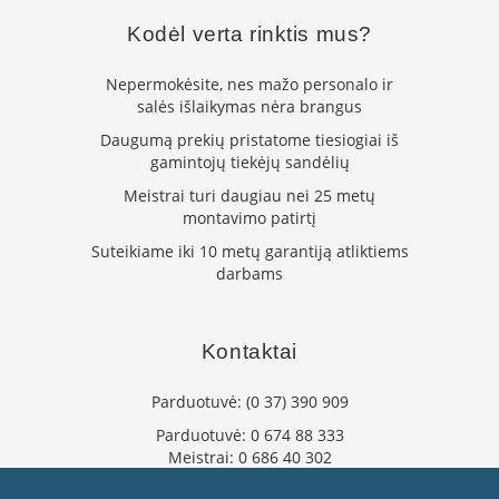
L
Kodėl verta rinktis mus?
a
n
Nepermokėsite, nes mažo personalo ir
k
salės išlaikymas nėra brangus
s
t
Daugumą prekių pristatome tiesiogiai iš
ū
gamintojų tiekėjų sandėlių
s
o
Meistrai turi daugiau nei 25 metų
r
montavimo patirtį
t
Suteikiame iki 10 metų garantiją atliktiems
a
darbams
k
i
a
i
Kontaktai
S
Parduotuvė:
(0 37) 390 909
t
a
Parduotuvė:
0 674 88 333
č
Meistrai:
0 686 40 302
i
info@flaminta.lt
a