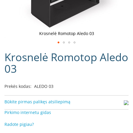
D
o
r
a
k
Krosnelė Romotop Aledo 03
o
L
Eiti
i
Krosnelė Romotop Aledo
į
n
e
galerijos
03
a
paradžią
D
e
Prekės kodas:
ALEDO 03
f
r
o
Būkite pirmas palikęs atsiliepimą
H
o
Pirkimo internetu gidas
m
e
Radote pigiau?