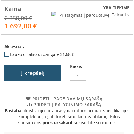
R
o
Kaina
YRA TIEKIME
m
Pristatymas į parduotuvę:
Teirautis
2 350,00 €
o
1 692,00 €
t
Akcija
o
p
Aksesuarai
S
p
Lauko ortakio uždanga
+
31,68 €
a
r
Kiekis
t
Į krepšelį
h
e
r
m
PRIDĖTI Į PAGEIDAVIMŲ SĄRAŠĄ
PRIDĖTI Į PALYGINIMO SĄRAŠĄ
I
n
Pastaba:
iliustracijos ir aprašymai informaciniai; specifikacijos
v
ir komplektacija gali turėti smulkių neatitikimų. Kilus
i
klausimams
prieš užsakant
susisiekite su mumis.
c
t