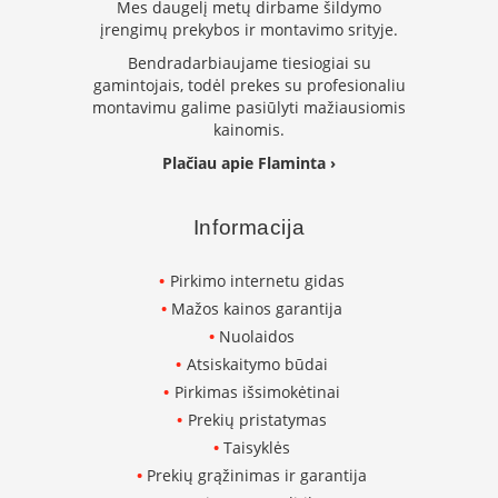
Mes daugelį metų dirbame šildymo
K
įrengimų prekybos ir montavimo srityje.
a
r
Bendradarbiaujame tiesiogiai su
š
gamintojais, todėl prekes su profesionaliu
t
montavimu galime pasiūlyti mažiausiomis
o
kainomis.
o
r
Plačiau apie Flaminta ›
o
v
e
Informacija
n
t
Pirkimo internetu gidas
i
Mažos kainos garantija
l
i
Nuolaidos
a
Atsiskaitymo būdai
t
Pirkimas išsimokėtinai
o
r
Prekių pristatymas
i
Taisyklės
a
Prekių grąžinimas ir garantija
i