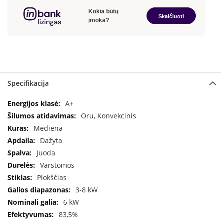
a
S
e
g
u
i
n
Specifikacija
W
a
Specifikacija
A+
n
Oru, Konvekcinis
d
Mediena
e
r
Dažyta
s
Juoda
Varstomos
M
Plokščias
o
r
3-8 kW
s
6 kW
ø
83,5%