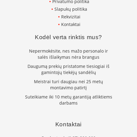
Privatumo politika
L
Slapukų politika
a
Rekvizitai
n
k
Kontaktai
s
t
Kodėl verta rinktis mus?
ū
s
Nepermokėsite, nes mažo personalo ir
o
salės išlaikymas nėra brangus
r
t
Daugumą prekių pristatome tiesiogiai iš
a
gamintojų tiekėjų sandėlių
k
Meistrai turi daugiau nei 25 metų
i
montavimo patirtį
a
i
Suteikiame iki 10 metų garantiją atliktiems
darbams
S
t
a
č
Kontaktai
i
a