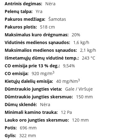
B
Nėra
r
Yra
o
Šamotas
n
p
518 cm
i
20%
1,6 kg/h
H
2,1 kg/h
e
t
243 °C
a
9,54%
3
920 mg/m
E
l
3
40 mg/Nm
e
Gale / Viršuje
k
t
150 mm
r
Nėra
i
12 Pa
n
i
120 mm
a
696 mm
i
ž
322 mm