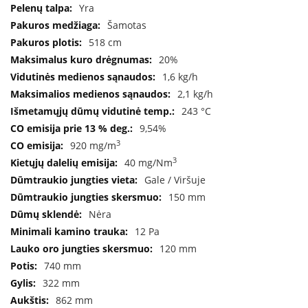
B
Yra
r
Šamotas
o
518 cm
n
p
20%
i
1,6 kg/h
2,1 kg/h
H
243 °C
e
t
9,54%
a
3
920 mg/m
3
40 mg/Nm
E
l
Gale / Viršuje
e
150 mm
k
t
Nėra
r
12 Pa
i
120 mm
n
i
740 mm
a
322 mm
i
ž
862 mm