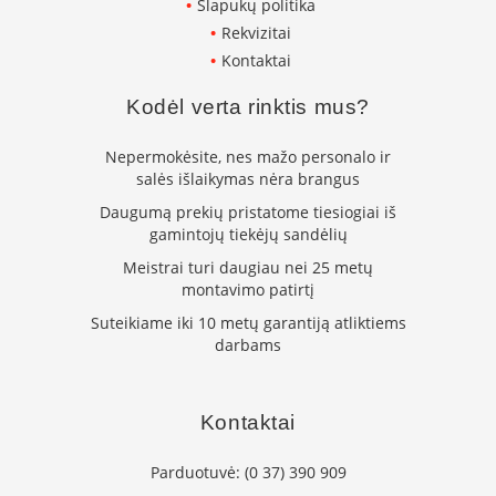
Slapukų politika
L
Rekvizitai
a
Kontaktai
n
k
Kodėl verta rinktis mus?
s
t
ū
Nepermokėsite, nes mažo personalo ir
s
salės išlaikymas nėra brangus
o
Daugumą prekių pristatome tiesiogiai iš
r
gamintojų tiekėjų sandėlių
t
a
Meistrai turi daugiau nei 25 metų
k
montavimo patirtį
i
a
Suteikiame iki 10 metų garantiją atliktiems
i
darbams
S
t
Kontaktai
a
č
i
Parduotuvė:
(0 37) 390 909
a