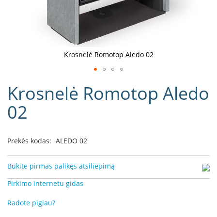
D
o
r
a
k
Krosnelė Romotop Aledo 02
o
L
Eiti
i
Krosnelė Romotop Aledo
į
n
e
galerijos
02
a
paradžią
D
e
Prekės kodas:
ALEDO 02
f
r
o
Būkite pirmas palikęs atsiliepimą
H
o
Pirkimo internetu gidas
m
e
Radote pigiau?