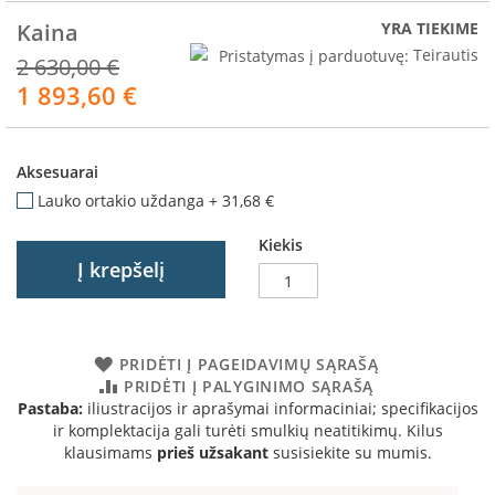
R
o
Kaina
YRA TIEKIME
m
Pristatymas į parduotuvę:
Teirautis
2 630,00 €
o
1 893,60 €
t
Akcija
o
p
Aksesuarai
S
p
Lauko ortakio uždanga
+
31,68 €
a
r
Kiekis
t
Į krepšelį
h
e
r
m
PRIDĖTI Į PAGEIDAVIMŲ SĄRAŠĄ
PRIDĖTI Į PALYGINIMO SĄRAŠĄ
I
n
Pastaba:
iliustracijos ir aprašymai informaciniai; specifikacijos
v
ir komplektacija gali turėti smulkių neatitikimų. Kilus
i
klausimams
prieš užsakant
susisiekite su mumis.
c
t