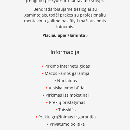
įrengimų prekybos ir montavimo srityje.
K
Bendradarbiaujame tiesiogiai su
a
r
gamintojais, todėl prekes su profesionaliu
š
montavimu galime pasiūlyti mažiausiomis
t
kainomis.
o
Plačiau apie Flaminta ›
o
r
o
Informacija
v
e
n
Pirkimo internetu gidas
t
Mažos kainos garantija
i
Nuolaidos
l
i
Atsiskaitymo būdai
a
Pirkimas išsimokėtinai
t
Prekių pristatymas
o
r
Taisyklės
i
Prekių grąžinimas ir garantija
a
Privatumo politika
i