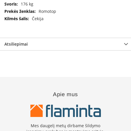
i
176 kg
d
Romotop
i
n
Čekija
i
a
i
Atsiliepimai
O
r
t
a
k
i
a
i
i
r
Apie mus
į
r
a
n
g
a
Mes daugelį metų dirbame šildymo