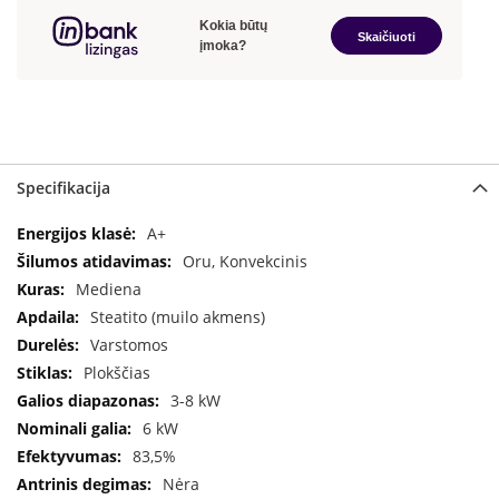
a
S
e
g
u
i
n
Specifikacija
W
a
Specifikacija
A+
n
Oru, Konvekcinis
d
Mediena
e
r
Steatito (muilo akmens)
s
Varstomos
Plokščias
M
3-8 kW
o
r
6 kW
s
83,5%
ø
Nėra