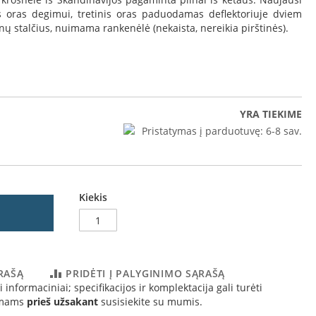
s oras degimui, tretinis oras paduodamas deflektoriuje dviem
enų stalčius, nuimama rankenėlė (nekaista, nereikia pirštinės).
YRA TIEKIME
Pristatymas į parduotuvę:
6-8 sav.
Kiekis
ĄRAŠĄ
PRIDĖTI Į PALYGINIMO SĄRAŠĄ
 informaciniai; specifikacijos ir komplektacija gali turėti
o 3142 interjeras
simams
prieš užsakant
susisiekite su mumis.