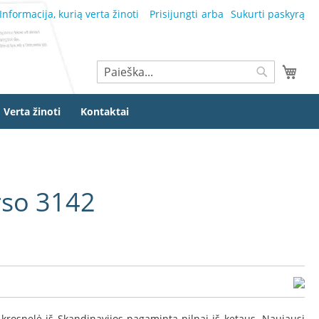
Informacija, kurią verta žinoti
Prisijungti
Sukurti paskyrą
Ieškoti
Mano
Ieškoti
Verta žinoti
Kontaktai
rso 3142
ė krosnelė iš Skandinavijos pagaminta pilnai iš ketaus. Naujausi