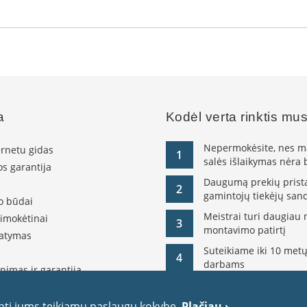
a
Kodėl verta rinktis mu
Nepermokėsite, nes ma
ernetu gidas
1
salės išlaikymas nėra
s garantija
Daugumą prekių pristat
2
gamintojų tiekėjų sand
o būdai
Meistrai turi daugiau 
simokėtinai
3
montavimo patirtį
tatymas
Suteikiame iki 10 metų
4
darbams
nimas ir garantija
olitika
itika
inti jums teikiamų paslaugų kokybę.
Plačiau ›