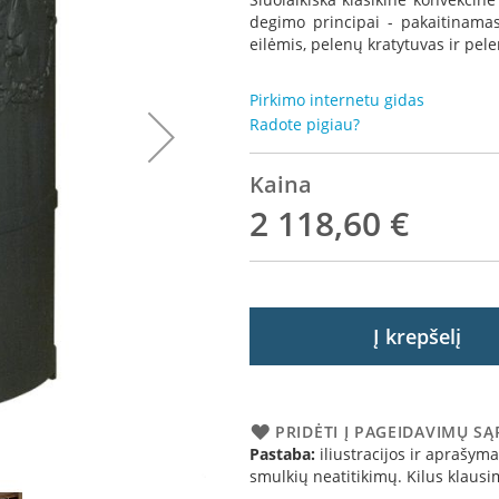
degimo principai - pakaitinama
eilėmis, pelenų kratytuvas ir pel
Pirkimo internetu gidas
Radote pigiau?
Kaina
2 118,60 €
Į krepšelį
PRIDĖTI Į PAGEIDAVIMŲ S
Pastaba:
iliustracijos ir aprašymai
Mors
smulkių neatitikimų. Kilus klau