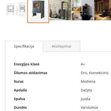
Židinių
stiklai
Karščiui
atsparus
stiklas
Eiti
Stiklas
į
grindims
galerijos
paradžią
Dūmtraukiai
Specifikacija
Atsiliepimai
židiniams
Krosnelės
Ketaus
Specifikacija
Energijos klasė
A+
krosnelės
Krosnelės
Šilumos atidavimas
Oru, Konvekcinis
su
Kuras
Mediena
vandens
kontūru
Apdaila
Dažyta
Krosnelės
Spalva
Juoda
su
šilumokaičiu
Durelės
Varstomos