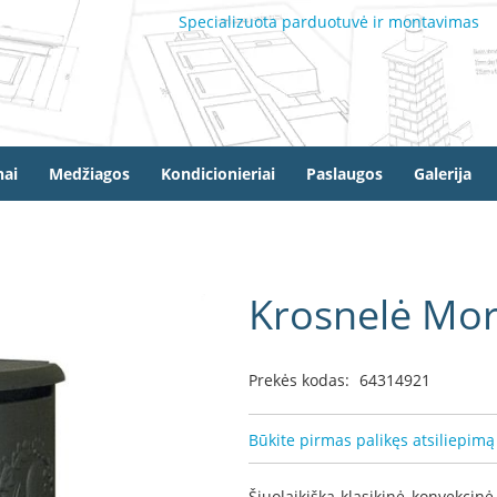
Specializuota parduotuvė ir montavimas
ai
Medžiagos
Kondicionieriai
Paslaugos
Galerija
Krosnelė Mo
Prekės kodas:
64314921
Būkite pirmas palikęs atsiliepimą
Šiuolaikiška klasikinė konvekcin