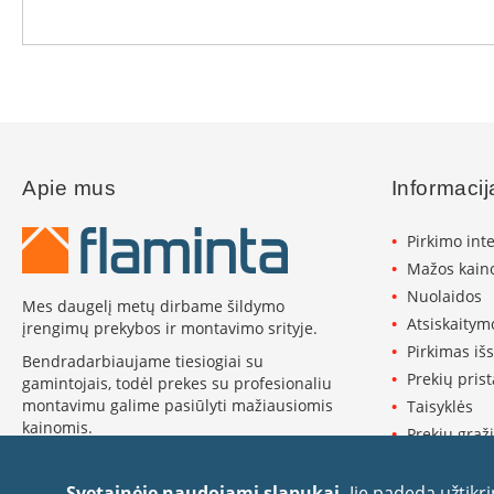
Konekt
Ventiliaciniai
blokeliai
Kaminų
įdėklai
Įdėklai
ovalūs
Apie mus
Informacij
Įdėklai
apvalūs
Pirkimo int
Dūmtraukio
Mažos kaino
vamzdžiai
Nuolaidos
Mes daugelį metų dirbame šildymo
Kamino
Atsiskaitym
įrengimų prekybos ir montavimo srityje.
traukos
Pirkimas iš
Bendradarbiaujame tiesiogiai su
gerinimas
Prekių pris
gamintojais, todėl prekes su profesionaliu
Kamino
montavimu galime pasiūlyti mažiausiomis
traukos
Taisyklės
kainomis.
ventiliatoriai
Prekių grąži
Plačiau apie Flaminta ›
Kamino
Privatumo p
traukos
Slapukų pol
Svetainėje naudojami slapukai.
Jie padeda užtikr