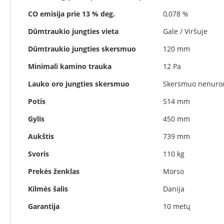
Invicta
CO emisija prie 13 % deg.
0,078 %
DRU
Dūmtraukio jungties vieta
Gale / Viršuje
Thorma
Dūmtraukio jungties skersmuo
120 mm
Astra
Minimali kamino trauka
12 Pa
Kepsninės
Morsø
Lauko oro jungties skersmuo
Skersmuo nenuro
Morsø
Potis
514 mm
kepsninių
priedai
Gylis
450 mm
Katilai
Aukštis
739 mm
Dujiniai
katilai
Svoris
110 kg
Motan
Prekės ženklas
Morso
Kaminai
Kaminų
Kilmės šalis
Danija
sistemos
Perfect
Garantija
10 metų
Niko