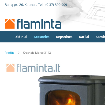
Židiniai
Pereiti
Baltų pr. 26, Kaunas, Tel.:
(0 37) 390 909
Židinio
prie
kapsulės
turinio
Dorako
Dorako
Linea
Defro
Židiniai
Krosnelės
Kepsninės
Katilai
Kamin
Home
Romotop
Pradžia
Krosnelė Morso 3142
Spartherm
Invicta
Eiti
Seguin
į
galerijos
Wanders
pabaigą
Morsø
Bronpi
Heta
Elektriniai