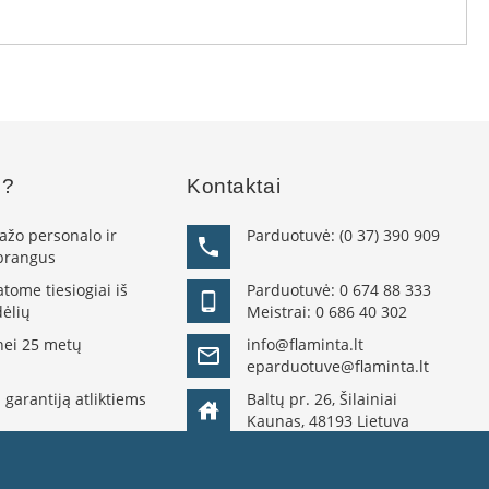
s?
Kontaktai
žo personalo ir
Parduotuvė:
(0 37) 390 909
 brangus
ome tiesiogiai iš
Parduotuvė:
0 674 88 333
ėlių
Meistrai:
0 686 40 302
nei 25 metų
info@flaminta.lt
eparduotuve@flaminta.lt
 garantiją atliktiems
Baltų pr. 26, Šilainiai
Kaunas, 48193 Lietuva