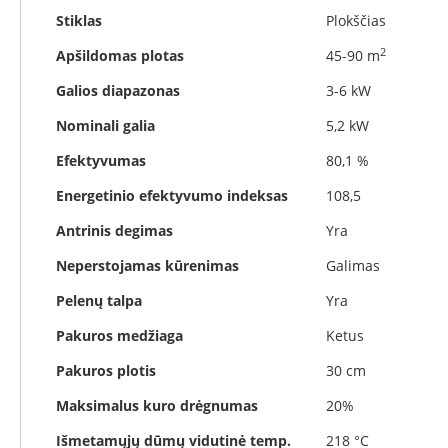
Koklinės
Stiklas
Plokščias
krosnelės
2
Maisto
Apšildomas plotas
45-90 m
ruošimo
Galios diapazonas
3-6 kW
krosnelės
Pakabinamos
Nominali galia
5,2 kW
krosnelės
Efektyvumas
80,1 %
Granulinės
krosnelės
Energetinio efektyvumo indeksas
108,5
Stiklai
Antrinis degimas
Yra
po
krosnele
Neperstojamas kūrenimas
Galimas
Krosnelių
Pelenų talpa
Yra
pajungimo
vamzdžiai
Pakuros medžiaga
Ketus
Krosnelių
Pakuros plotis
30 cm
gamintojai
Morsø
Maksimalus kuro drėgnumas
20%
Romotop
Išmetamųjų dūmų vidutinė temp.
218 °C