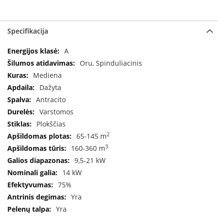
a
S
Specifikacija
e
g
Specifikacija
A
u
Oru, Spinduliacinis
i
n
Mediena
Dažyta
W
Antracito
a
n
Varstomos
d
Plokščias
e
2
65-145 m
r
s
3
160-360 m
9,5-21 kW
M
14 kW
o
75%
r
s
Yra
ø
Yra