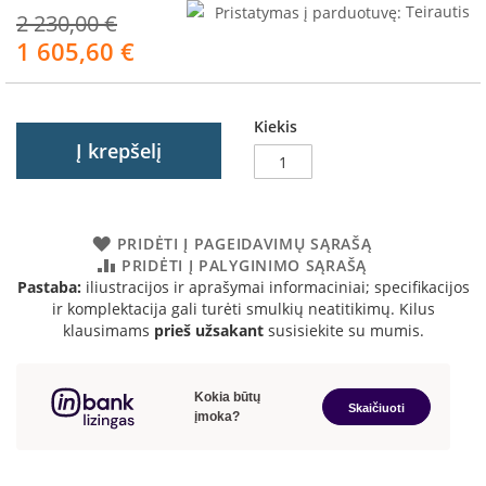
R
Pristatymas į parduotuvę:
Teirautis
2 230,00 €
o
1 605,60 €
m
Akcija
o
t
o
Kiekis
p
Į krepšelį
S
p
a
r
PRIDĖTI Į PAGEIDAVIMŲ SĄRAŠĄ
t
PRIDĖTI Į PALYGINIMO SĄRAŠĄ
h
Pastaba:
iliustracijos ir aprašymai informaciniai; specifikacijos
e
ir komplektacija gali turėti smulkių neatitikimų. Kilus
r
klausimams
prieš užsakant
susisiekite su mumis.
m
I
n
v
i
c
t