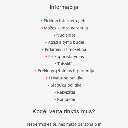
K
Informacija
a
r
š
Pirkimo internetu gidas
t
Mažos kainos garantija
o
Nuolaidos
o
r
Atsiskaitymo būdai
o
Pirkimas išsimokėtinai
v
Prekių pristatymas
e
n
Taisyklės
t
Prekių grąžinimas ir garantija
i
Privatumo politika
l
Slapukų politika
i
a
Rekvizitai
t
Kontaktai
o
r
Kodėl verta rinktis mus?
i
a
i
Nepermokėsite, nes mažo personalo ir