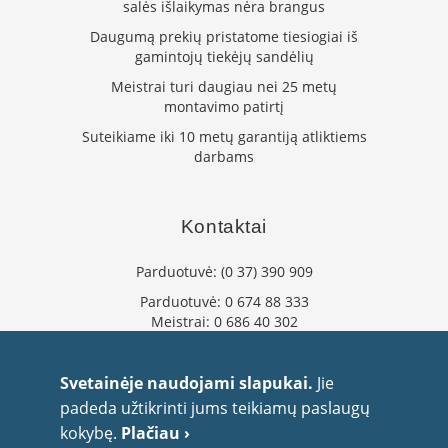
salės išlaikymas nėra brangus
L
Daugumą prekių pristatome tiesiogiai iš
a
gamintojų tiekėjų sandėlių
n
k
Meistrai turi daugiau nei 25 metų
s
montavimo patirtį
t
ū
Suteikiame iki 10 metų garantiją atliktiems
s
darbams
o
r
t
Kontaktai
a
k
i
Parduotuvė:
(0 37) 390 909
a
Parduotuvė:
0 674 88 333
i
Meistrai:
0 686 40 302
S
info@flaminta.lt
t
eparduotuve@flaminta.lt
Svetainėje naudojami slapukai.
Jie
a
Baltų pr. 26, Šilainiai
č
padeda užtikrinti jums teikiamų paslaugų
Kaunas, 48193 Lietuva
i
kokybę.
Plačiau ›
a