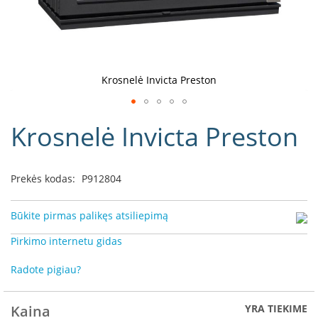
D
o
r
a
k
Krosnelė Invicta Preston
o
L
Eiti
i
Krosnelė Invicta Preston
į
n
e
galerijos
a
paradžią
Prekės kodas:
P912804
D
e
f
Būkite pirmas palikęs atsiliepimą
r
o
Pirkimo internetu gidas
H
o
Radote pigiau?
m
e
Kaina
YRA TIEKIME