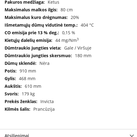
Ketus
B
r
80 cm
o
20%
n
404 °C
p
i
0,15 %
3
44 mg/Nm
H
Gale / Viršuje
e
t
180 mm
a
Nėra
910 mm
E
l
468 mm
e
610 mm
k
179 kg
t
r
Invicta
i
Prancūzija
n
i
a
i
ž
Atsiliepimai