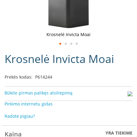
D
o
r
a
k
Krosnelė Invicta Moai
o
L
Eiti
i
Krosnelė Invicta Moai
į
n
e
galerijos
a
paradžią
Prekės kodas:
P614244
D
e
f
Būkite pirmas palikęs atsiliepimą
r
o
Pirkimo internetu gidas
H
o
Radote pigiau?
m
e
Kaina
YRA TIEKIME