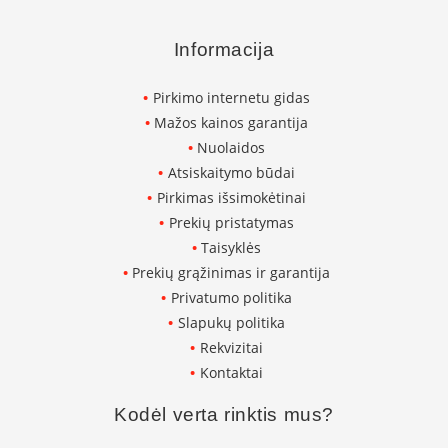
K
a
Informacija
r
š
t
Pirkimo internetu gidas
o
Mažos kainos garantija
o
r
Nuolaidos
o
Atsiskaitymo būdai
v
Pirkimas išsimokėtinai
e
n
Prekių pristatymas
t
Taisyklės
i
Prekių grąžinimas ir garantija
l
Privatumo politika
i
a
Slapukų politika
t
Rekvizitai
o
Kontaktai
r
i
a
Kodėl verta rinktis mus?
i