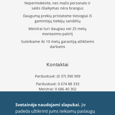
Nepermokėsite, nes mažo personalo ir
L
salės išlaikymas nėra brangus
a
n
Daugumą prekių pristatome tiesiogiai iš
k
gamintojų tiekėjų sandėlių
s
Meistrai turi daugiau nei 25 metų
t
montavimo patirtį
ū
s
Suteikiame iki 10 metų garantiją atliktiems
o
darbams
r
t
a
k
Kontaktai
i
a
Parduotuvė:
(0 37) 390 909
i
Parduotuvė:
0 674 88 333
S
Meistrai:
0 686 40 302
t
info@flaminta.lt
a
eparduotuve@flaminta.lt
č
Svetainėje naudojami slapukai.
Jie
i
Baltų pr. 26, Šilainiai
padeda užtikrinti jums teikiamų paslaugų
a
Kaunas, 48193 Lietuva