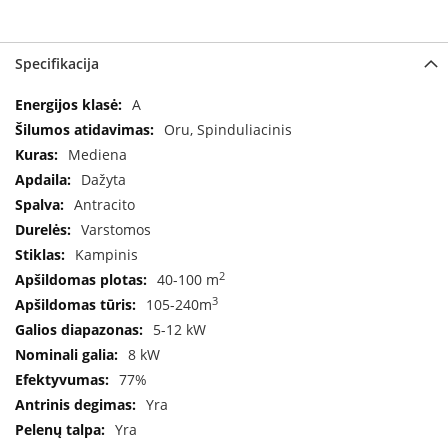
a
S
Specifikacija
e
g
Specifikacija
A
u
Oru, Spinduliacinis
i
n
Mediena
Dažyta
W
Antracito
a
n
Varstomos
d
Kampinis
e
2
40-100 m
r
s
3
105-240m
5-12 kW
M
8 kW
o
77%
r
s
Yra
ø
Yra