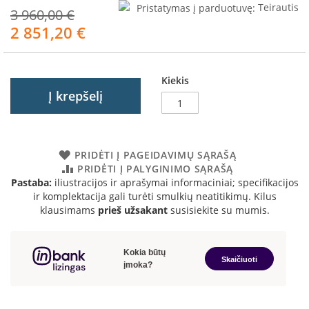
R
Pristatymas į parduotuvę:
Teirautis
3 960,00 €
o
2 851,20 €
m
Akcija
o
t
o
Kiekis
p
Į krepšelį
S
p
a
r
PRIDĖTI Į PAGEIDAVIMŲ SĄRAŠĄ
t
PRIDĖTI Į PALYGINIMO SĄRAŠĄ
h
Pastaba:
iliustracijos ir aprašymai informaciniai; specifikacijos
e
ir komplektacija gali turėti smulkių neatitikimų. Kilus
r
klausimams
prieš užsakant
susisiekite su mumis.
m
I
n
v
i
c
t