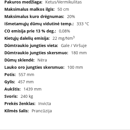
Ketus/Vermikulitas
B
r
50 cm
o
20%
n
333 °C
p
i
0,08%
3
22 mg/Nm
H
Gale / Viršuje
e
t
180 mm
a
Nėra
100 mm
E
l
557 mm
e
457 mm
k
1439 mm
t
r
240 kg
i
Invicta
n
Prancūzija
i
a
i
ž