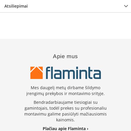
i
Atsiliepimai
d
i
n
i
a
i
O
r
t
Apie mus
a
k
i
a
i
i
Mes daugelį metų dirbame šildymo
r
įrengimų prekybos ir montavimo srityje.
į
Bendradarbiaujame tiesiogiai su
r
a
gamintojais, todėl prekes su profesionaliu
n
montavimu galime pasiūlyti mažiausiomis
g
kainomis.
a
Plačiau apie Flaminta ›