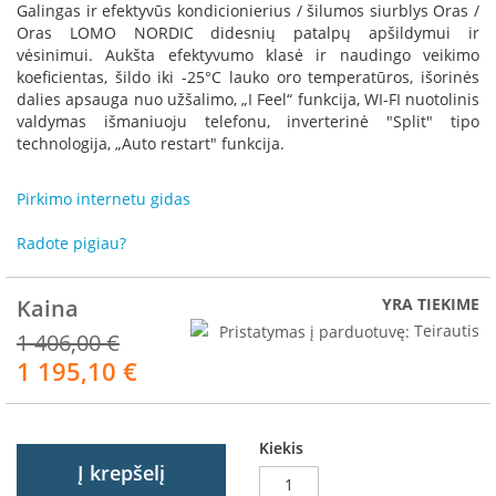
R
Galingas ir efektyvūs kondicionierius / šilumos siurblys Oras /
o
Oras LOMO NORDIC didesnių patalpų apšildymui ir
m
vėsinimui. Aukšta efektyvumo klasė ir naudingo veikimo
o
koeficientas, šildo iki -25°C lauko oro temperatūros, išorinės
t
dalies apsauga nuo užšalimo, „I Feel“ funkcija, WI-FI nuotolinis
o
valdymas išmaniuoju telefonu, inverterinė "Split" tipo
p
technologija, „Auto restart" funkcija.
S
p
Pirkimo internetu gidas
a
r
Radote pigiau?
t
h
e
Kaina
YRA TIEKIME
r
Pristatymas į parduotuvę:
Teirautis
1 406,00 €
m
1 195,10 €
Akcija
I
n
v
Kiekis
i
Į krepšelį
c
t