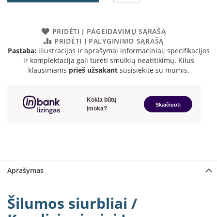
a
S
PRIDĖTI Į PAGEIDAVIMŲ SĄRAŠĄ
e
PRIDĖTI Į PALYGINIMO SĄRAŠĄ
g
Pastaba:
iliustracijos ir aprašymai informaciniai; specifikacijos
u
ir komplektacija gali turėti smulkių neatitikimų. Kilus
i
klausimams
prieš užsakant
susisiekite su mumis.
n
W
a
n
d
e
r
s
M
Aprašymas
o
r
s
Šilumos siurbliai /
ø