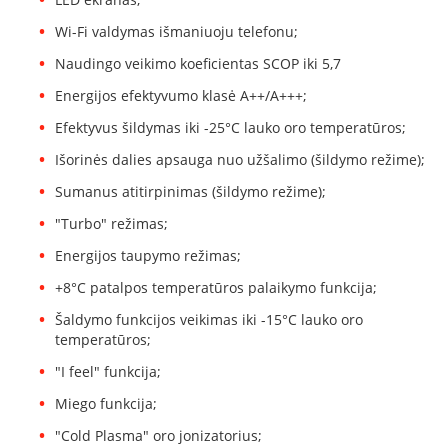
i
d
Wi-Fi valdymas išmaniuoju telefonu;
i
n
Naudingo veikimo koeficientas SCOP iki 5,7
i
Energijos efektyvumo klasė A++/A+++;
a
i
Efektyvus šildymas iki -25°C lauko oro temperatūros;
O
Išorinės dalies apsauga nuo užšalimo (šildymo režime);
r
t
Sumanus atitirpinimas (šildymo režime);
a
"Turbo" režimas;
k
i
Energijos taupymo režimas;
a
i
+8°C patalpos temperatūros palaikymo funkcija;
i
r
Šaldymo funkcijos veikimas iki -15°C lauko oro
į
temperatūros;
r
a
"I feel" funkcija;
n
Miego funkcija;
g
a
"Cold Plasma" oro jonizatorius;