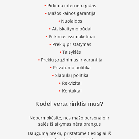
k
Pirkimo internetu gidas
a
Mažos kainos garantija
m
Nuolaidos
p
i
Atsiskaitymo būdai
a
Pirkimas išsimokėtinai
i
Prekių pristatymas
o
r
Taisyklės
t
Prekių grąžinimas ir garantija
a
Privatumo politika
k
i
Slapukų politika
a
Rekvizitai
i
Kontaktai
Ž
Kodėl verta rinktis mus?
i
d
i
Nepermokėsite, nes mažo personalo ir
n
salės išlaikymas nėra brangus
i
a
Daugumą prekių pristatome tiesiogiai iš
i