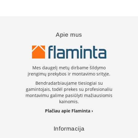
L
a
n
k
s
Apie mus
t
ū
s
o
r
t
Mes daugelį metų dirbame šildymo
a
įrengimų prekybos ir montavimo srityje.
k
i
Bendradarbiaujame tiesiogiai su
a
gamintojais, todėl prekes su profesionaliu
i
montavimu galime pasiūlyti mažiausiomis
kainomis.
S
Plačiau apie Flaminta ›
t
a
č
Informacija
i
a