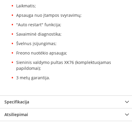
K
Laikmatis;
a
r
Apsauga nuo įtampos svyravimų;
š
"Auto restart" funkcija;
t
o
Savaiminė diagnostika;
o
r
Švelnus įsijungimas;
o
Freono nuotėkio apsauga;
v
e
Sieninis valdymo pultas XK76 (komplektuojamas
n
papildomai);
t
i
3 metų garantija.
l
i
a
t
Specifikacija
o
r
Atsiliepimai
i
a
i