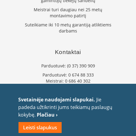
gamintojų tiekėjų sandėlių
s
u
Meistrai turi daugiau nei 25 metų
v
montavimo patirtį
a
Suteikiame iki 10 metų garantiją atliktiems
n
darbams
d
e
n
s
Kontaktai
k
o
n
Parduotuvė:
(0 37) 390 909
t
ū
Parduotuvė:
0 674 88 333
r
Meistrai:
0 686 40 302
u
info@flaminta.lt
eparduotuve@flaminta.lt
Ž
Svetainėje naudojami slapukai.
Jie
i
Baltų pr. 26, Šilainiai
padeda užtikrinti jums teikiamų paslaugų
d
Kaunas, 48193 Lietuva
i
kokybę.
Plačiau ›
n
i
Leisti slapukus
ų
a