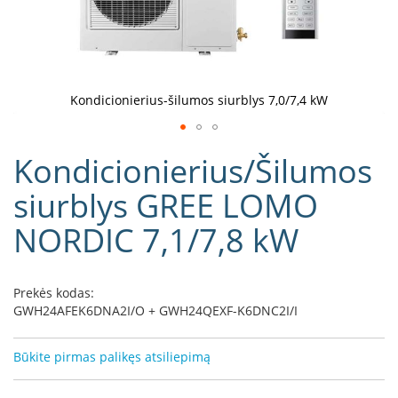
D
o
r
a
k
Kondicionierius-šilumos siurblys 7,0/7,4 kW
o
L
Eiti
i
Kondicionierius/Šilumos
į
n
e
galerijos
siurblys GREE LOMO
a
paradžią
NORDIC 7,1/7,8 kW
D
e
f
r
Prekės kodas:
o
GWH24AFEK6DNA2I/O + GWH24QEXF-K6DNC2I/I
H
o
m
Būkite pirmas palikęs atsiliepimą
e