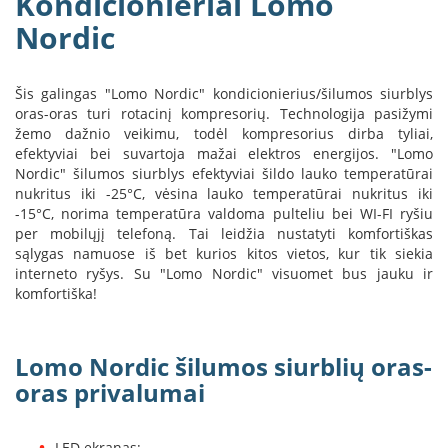
Kondicionieriai Lomo
B
Nordic
r
o
n
p
Šis galingas "Lomo Nordic" kondicionierius/šilumos siurblys
i
oras-oras turi rotacinį kompresorių. Technologija pasižymi
žemo dažnio veikimu, todėl kompresorius dirba tyliai,
H
efektyviai bei suvartoja mažai elektros energijos. "Lomo
e
Nordic" šilumos siurblys efektyviai šildo lauko temperatūrai
t
nukritus iki -25°C, vėsina lauko temperatūrai nukritus iki
a
-15°C, norima temperatūra valdoma pulteliu bei WI-FI ryšiu
per mobilųjį telefoną. Tai leidžia nustatyti komfortiškas
E
sąlygas namuose iš bet kurios kitos vietos, kur tik siekia
l
interneto ryšys. Su "Lomo Nordic" visuomet bus jauku ir
e
k
komfortiška!
t
r
i
Lomo Nordic šilumos siurblių oras-
n
i
oras privalumai
a
i
ž
LED ekranas;