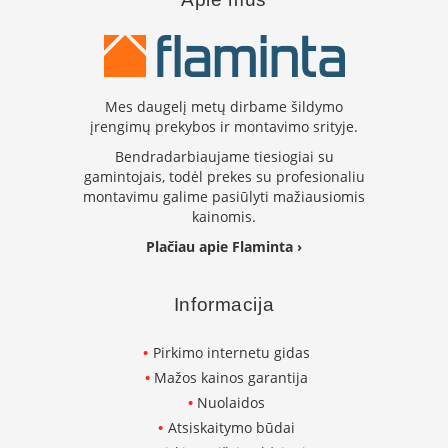
L
a
n
k
s
Mes daugelį metų dirbame šildymo
t
įrengimų prekybos ir montavimo srityje.
ū
s
Bendradarbiaujame tiesiogiai su
o
gamintojais, todėl prekes su profesionaliu
r
montavimu galime pasiūlyti mažiausiomis
t
kainomis.
a
Plačiau apie Flaminta ›
k
i
a
Informacija
i
S
Pirkimo internetu gidas
t
Mažos kainos garantija
a
Nuolaidos
č
i
Atsiskaitymo būdai
a