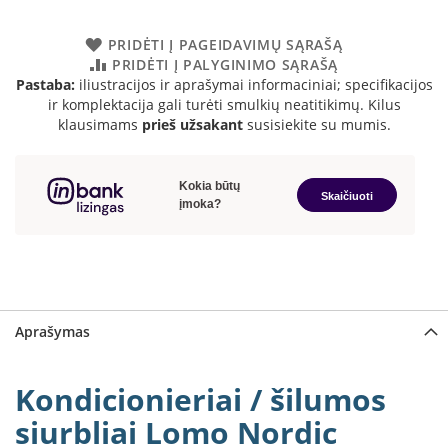
a
PRIDĖTI Į PAGEIDAVIMŲ SĄRAŠĄ
S
PRIDĖTI Į PALYGINIMO SĄRAŠĄ
e
Pastaba:
iliustracijos ir aprašymai informaciniai; specifikacijos
g
ir komplektacija gali turėti smulkių neatitikimų. Kilus
u
klausimams
prieš užsakant
susisiekite su mumis.
i
n
W
a
n
d
e
r
s
Aprašymas
M
o
r
Kondicionieriai / šilumos
s
ø
siurbliai Lomo Nordic