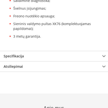
Savaiminė diagnostika;
K
a
Švelnus įsijungimas;
r
Freono nuotėkio apsauga;
š
t
Sieninis valdymo pultas XK76 (komplektuojamas
o
papildomai);
o
r
3 metų garantija.
o
v
e
n
Specifikacija
t
i
Atsiliepimai
l
i
a
t
o
r
i
a
i
Apie mus