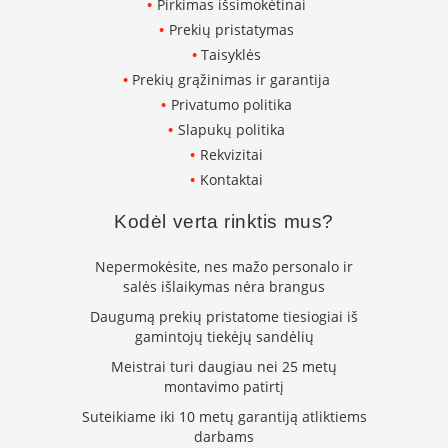
Pirkimas išsimokėtinai
k
Prekių pristatymas
a
m
Taisyklės
p
Prekių grąžinimas ir garantija
i
Privatumo politika
a
i
Slapukų politika
o
Rekvizitai
r
Kontaktai
t
a
Kodėl verta rinktis mus?
k
i
a
Nepermokėsite, nes mažo personalo ir
i
salės išlaikymas nėra brangus
Ž
Daugumą prekių pristatome tiesiogiai iš
i
gamintojų tiekėjų sandėlių
d
Meistrai turi daugiau nei 25 metų
i
montavimo patirtį
n
i
Suteikiame iki 10 metų garantiją atliktiems
a
darbams
i