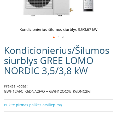
D
o
r
a
k
Kondicionierius-šilumos siurblys 3,5/3,67 kW
o
L
Eiti
i
Kondicionierius/Šilumos
į
n
e
galerijos
siurblys GREE LOMO
a
paradžią
NORDIC 3,5/3,8 kW
D
e
f
r
Prekės kodas:
o
GWH12AFC-K6DNA2F/O + GWH12QCXB-K6DNC2F/I
H
o
m
Būkite pirmas palikęs atsiliepimą
e