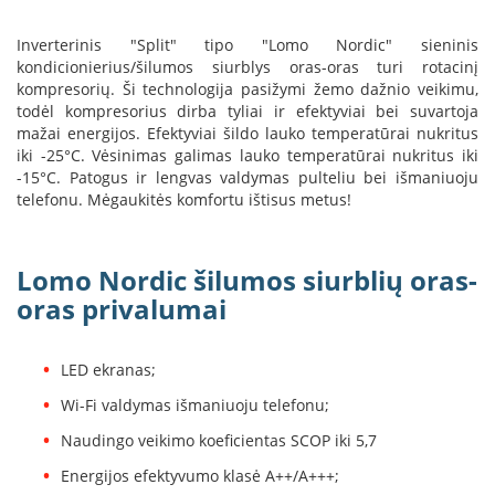
B
r
Inverterinis "Split" tipo "Lomo Nordic" sieninis
o
kondicionierius/šilumos siurblys oras-oras turi rotacinį
n
kompresorių. Ši technologija pasižymi žemo dažnio veikimu,
p
todėl kompresorius dirba tyliai ir efektyviai bei suvartoja
i
mažai energijos. Efektyviai šildo lauko temperatūrai nukritus
iki -25°C. Vėsinimas galimas lauko temperatūrai nukritus iki
H
-15°C. Patogus ir lengvas valdymas pulteliu bei išmaniuoju
e
telefonu. Mėgaukitės komfortu ištisus metus!
t
a
E
Lomo Nordic šilumos siurblių oras-
l
oras privalumai
e
k
t
r
LED ekranas;
i
n
Wi-Fi valdymas išmaniuoju telefonu;
i
Naudingo veikimo koeficientas SCOP iki 5,7
a
i
Energijos efektyvumo klasė A++/A+++;
ž