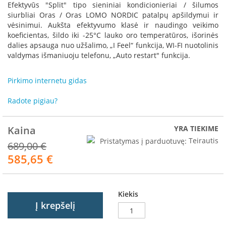
R
Efektyvūs "Split" tipo sieniniai kondicionieriai / šilumos
o
siurbliai Oras / Oras LOMO NORDIC patalpų apšildymui ir
m
vėsinimui. Aukšta efektyvumo klasė ir naudingo veikimo
o
koeficientas, šildo iki -25°C lauko oro temperatūros, išorinės
t
dalies apsauga nuo užšalimo, „I Feel“ funkcija, WI-FI nuotolinis
o
valdymas išmaniuoju telefonu, „Auto restart" funkcija.
p
S
Pirkimo internetu gidas
p
a
Radote pigiau?
r
t
h
Kaina
YRA TIEKIME
e
Pristatymas į parduotuvę:
Teirautis
689,00 €
r
585,65 €
m
Akcija
I
n
Kiekis
v
Į krepšelį
i
c
t