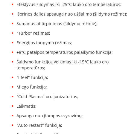
i
Efektyvus šildymas iki -25°C lauko oro temperatūros;
d
i
Išorinės dalies apsauga nuo užšalimo (šildymo režime);
n
i
Sumanus atitirpinimas (šildymo režime);
a
"Turbo" režimas;
i
Energijos taupymo režimas;
O
r
+8°C patalpos temperatūros palaikymo funkcija;
t
a
Šaldymo funkcijos veikimas iki -15°C lauko oro
k
temperatūros;
i
"I feel" funkcija;
a
i
Miego funkcija;
i
r
"Cold Plasma" oro jonizatorius;
į
r
Laikmatis;
a
n
Apsauga nuo įtampos svyravimų;
g
"Auto restart" funkcija;
a