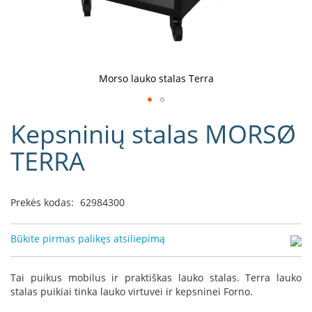
D
o
r
a
k
Morso lauko stalas Terra
o
L
Eiti
i
Kepsninių stalas MORSØ
į
n
e
galerijos
TERRA
a
paradžią
D
e
Prekės kodas:
62984300
f
r
o
Būkite pirmas palikęs atsiliepimą
H
o
m
Tai puikus mobilus ir praktiškas lauko stalas. Terra lauko
e
stalas puikiai tinka lauko virtuvei ir kepsninei Forno.