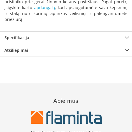
prisitaiko prie gerai žinomo ketaus paviršiaus. Pagal poreikį
B
įsigykite kartu
apdangalą
, kad apsaugotumėte savo kepsninę
r
ir stalą nuo išorinių aplinkos veiksnių ir palengvintumėte
o
priežiūrą.
n
p
i
Specifikacija
H
e
Atsiliepimai
t
a
E
l
e
k
t
r
Apie mus
i
n
i
a
i
ž