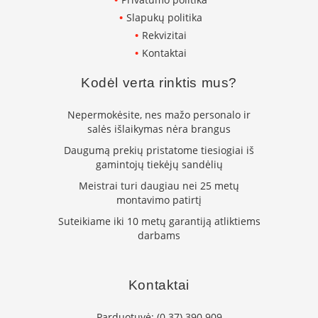
K
Slapukų politika
a
Rekvizitai
r
š
Kontaktai
t
o
Kodėl verta rinktis mus?
o
r
Nepermokėsite, nes mažo personalo ir
o
salės išlaikymas nėra brangus
v
e
Daugumą prekių pristatome tiesiogiai iš
n
gamintojų tiekėjų sandėlių
t
i
Meistrai turi daugiau nei 25 metų
l
montavimo patirtį
i
Suteikiame iki 10 metų garantiją atliktiems
a
darbams
t
o
r
i
Kontaktai
a
i
Parduotuvė:
(0 37) 390 909