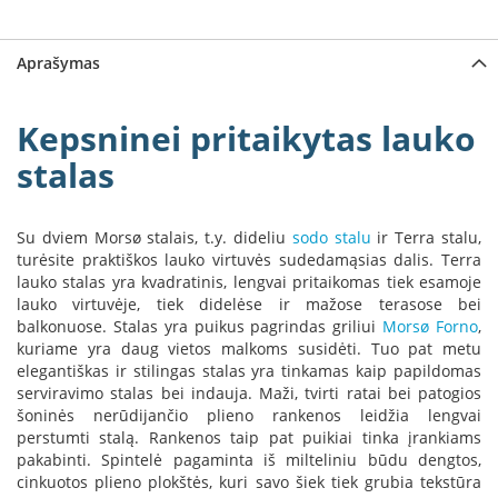
a
S
Aprašymas
e
g
u
Kepsninei pritaikytas lauko
i
stalas
n
W
a
Su dviem Morsø stalais, t.y. dideliu
sodo stalu
ir Terra stalu,
n
turėsite praktiškos lauko virtuvės sudedamąsias dalis. Terra
d
lauko stalas yra kvadratinis, lengvai pritaikomas tiek esamoje
e
lauko virtuvėje, tiek didelėse ir mažose terasose bei
r
balkonuose. Stalas yra puikus pagrindas griliui
Morsø Forno
,
s
kuriame yra daug vietos malkoms susidėti. Tuo pat metu
elegantiškas ir stilingas stalas yra tinkamas kaip papildomas
M
serviravimo stalas bei indauja. Maži, tvirti ratai bei patogios
o
šoninės nerūdijančio plieno rankenos leidžia lengvai
r
perstumti stalą. Rankenos taip pat puikiai tinka įrankiams
s
pakabinti. Spintelė pagaminta iš milteliniu būdu dengtos,
ø
cinkuotos plieno plokštės, kuri savo šiek tiek grubia tekstūra