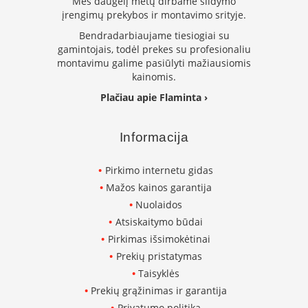
Mes daugelį metų dirbame šildymo
i
įrengimų prekybos ir montavimo srityje.
d
i
Bendradarbiaujame tiesiogiai su
n
gamintojais, todėl prekes su profesionaliu
i
montavimu galime pasiūlyti mažiausiomis
a
kainomis.
i
Plačiau apie Flaminta ›
O
r
t
Informacija
a
k
i
Pirkimo internetu gidas
a
Mažos kainos garantija
i
i
Nuolaidos
r
Atsiskaitymo būdai
į
Pirkimas išsimokėtinai
r
a
Prekių pristatymas
n
Taisyklės
g
a
Prekių grąžinimas ir garantija
Privatumo politika