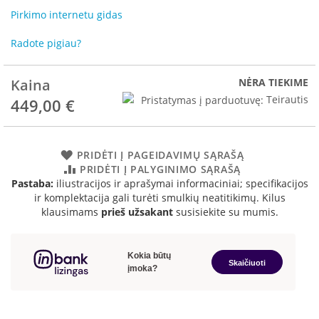
R
Pirkimo internetu gidas
o
m
Radote pigiau?
o
t
o
Kaina
NĖRA TIEKIME
p
Pristatymas į parduotuvę:
Teirautis
449,00 €
S
p
a
r
PRIDĖTI Į PAGEIDAVIMŲ SĄRAŠĄ
t
PRIDĖTI Į PALYGINIMO SĄRAŠĄ
h
Pastaba:
iliustracijos ir aprašymai informaciniai; specifikacijos
e
ir komplektacija gali turėti smulkių neatitikimų. Kilus
r
klausimams
prieš užsakant
susisiekite su mumis.
m
I
n
v
i
c
t