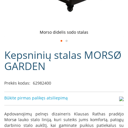
D
o
r
a
k
Morso didelis sodo stalas
o
L
Eiti
i
Kepsninių stalas MORSØ
į
n
e
galerijos
GARDEN
a
paradžią
D
e
Prekės kodas:
62982400
f
r
o
Būkite pirmas palikęs atsiliepimą
H
o
m
Apdovanojimų pelnęs dizaineris Klausas Rathas pradėjo
e
Morsø lauko stalo liniją, kuri suteiks jums komfortą, patogų
darbinio stalo aukštį, kai gaminate puikius patiekalus su