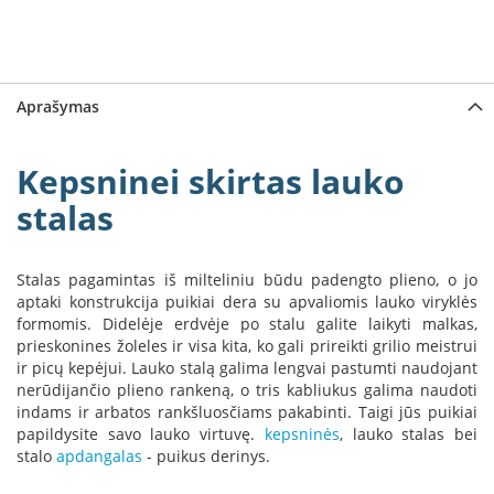
a
S
e
g
Aprašymas
u
i
n
Kepsninei skirtas lauko
stalas
W
a
n
d
Stalas pagamintas iš milteliniu būdu padengto plieno, o jo
e
aptaki konstrukcija puikiai dera su apvaliomis lauko viryklės
r
formomis. Didelėje erdvėje po stalu galite laikyti malkas,
s
prieskonines žoleles ir visa kita, ko gali prireikti grilio meistrui
ir picų kepėjui. Lauko stalą galima lengvai pastumti naudojant
M
nerūdijančio plieno rankeną, o tris kabliukus galima naudoti
o
indams ir arbatos rankšluosčiams pakabinti. Taigi jūs puikiai
r
papildysite savo lauko virtuvę.
kepsninės
, lauko stalas bei
s
stalo
apdangalas
- puikus derinys.
ø