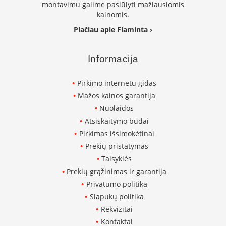
montavimu galime pasiūlyti mažiausiomis
K
kainomis.
a
r
Plačiau apie Flaminta ›
š
t
o
Informacija
o
r
Pirkimo internetu gidas
o
v
Mažos kainos garantija
e
Nuolaidos
n
Atsiskaitymo būdai
t
i
Pirkimas išsimokėtinai
l
Prekių pristatymas
i
Taisyklės
a
t
Prekių grąžinimas ir garantija
o
Privatumo politika
r
Slapukų politika
i
a
Rekvizitai
i
Kontaktai