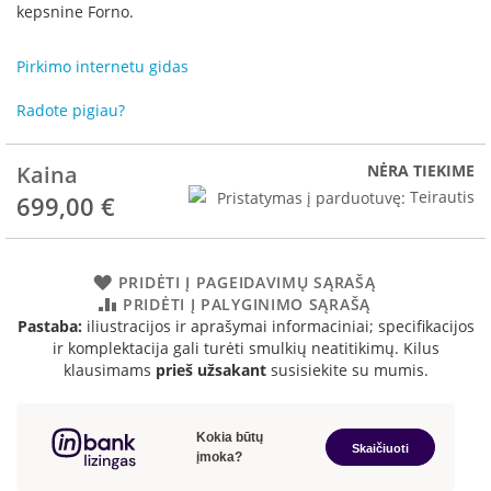
R
kepsnine Forno.
o
m
Pirkimo internetu gidas
o
t
Radote pigiau?
o
p
Kaina
NĖRA TIEKIME
S
p
Pristatymas į parduotuvę:
Teirautis
699,00 €
a
r
t
h
PRIDĖTI Į PAGEIDAVIMŲ SĄRAŠĄ
e
PRIDĖTI Į PALYGINIMO SĄRAŠĄ
r
Pastaba:
iliustracijos ir aprašymai informaciniai; specifikacijos
m
ir komplektacija gali turėti smulkių neatitikimų. Kilus
klausimams
prieš užsakant
susisiekite su mumis.
I
n
v
i
c
t