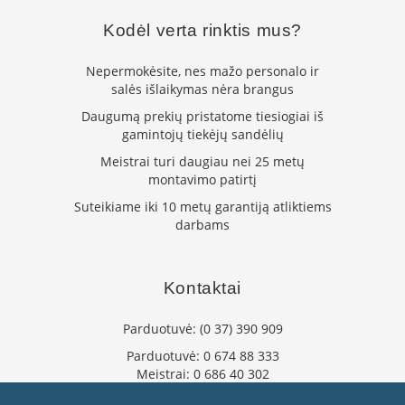
L
Kodėl verta rinktis mus?
a
n
Nepermokėsite, nes mažo personalo ir
k
s
salės išlaikymas nėra brangus
t
Daugumą prekių pristatome tiesiogiai iš
ū
gamintojų tiekėjų sandėlių
s
o
Meistrai turi daugiau nei 25 metų
r
montavimo patirtį
t
Suteikiame iki 10 metų garantiją atliktiems
a
darbams
k
i
a
i
Kontaktai
S
Parduotuvė:
(0 37) 390 909
t
a
Parduotuvė:
0 674 88 333
č
Meistrai:
0 686 40 302
i
a
info@flaminta.lt