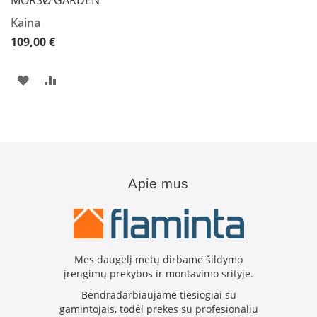
MORSØ GARDEN
i
d
Kaina
i
109,00 €
n
i
a
PRIDĖTI
PRIDĖTI
i
Į
Į
O
r
PAGEIDAVIMŲ
PALYGINIMO
t
a
SĄRAŠĄ
SĄRAŠĄ
k
i
Apie mus
a
i
i
r
į
r
Mes daugelį metų dirbame šildymo
a
n
įrengimų prekybos ir montavimo srityje.
g
Bendradarbiaujame tiesiogiai su
a
gamintojais, todėl prekes su profesionaliu