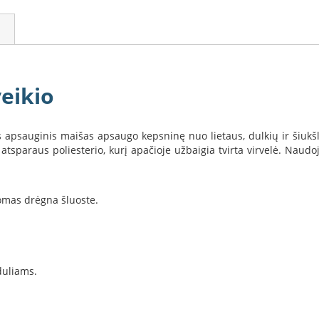
eikio
 apsauginis maišas apsaugo kepsninę nuo lietaus, dulkių ir šiukšli
sparaus poliesterio, kurį apačioje užbaigia tvirta virvelė. Naudojan
omas drėgna šluoste.
duliams.