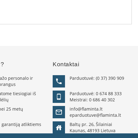
s?
Kontaktai
žo personalo ir
Parduotuvė:
(0 37) 390 909
 brangus
ome tiesiogiai iš
Parduotuvė:
0 674 88 333
ėlių
Meistrai:
0 686 40 302
nei 25 metų
info@flaminta.lt
eparduotuve@flaminta.lt
 garantiją atliktiems
Baltų pr. 26, Šilainiai
Kaunas, 48193 Lietuva