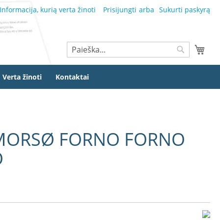
Informacija, kurią verta žinoti
Prisijungti
Sukurti paskyrą
Ieškoti
Mano
Ieškoti
Verta žinoti
Kontaktai
 MORSØ FORNO FORNO
O