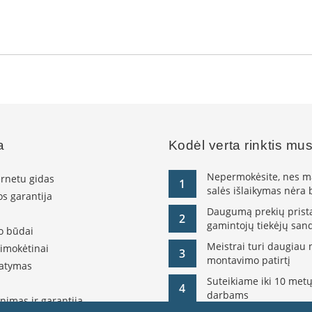
a
Kodėl verta rinktis mu
Nepermokėsite, nes ma
ernetu gidas
1
salės išlaikymas nėra
s garantija
Daugumą prekių pristat
2
gamintojų tiekėjų sand
o būdai
Meistrai turi daugiau 
simokėtinai
3
montavimo patirtį
tatymas
Suteikiame iki 10 metų
4
darbams
nimas ir garantija