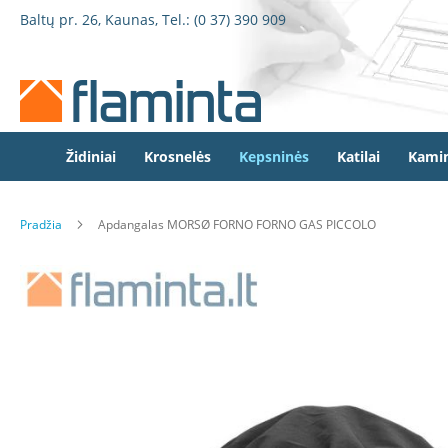
Židiniai
Pereiti
Baltų pr. 26, Kaunas, Tel.:
(0 37) 390 909
Židinio
prie
kapsulės
turinio
Dorako
Dorako
Linea
Defro
Židiniai
Krosnelės
Kepsninės
Katilai
Kamin
Home
Romotop
Pradžia
Apdangalas MORSØ FORNO FORNO GAS PICCOLO
Spartherm
Invicta
Eiti
Seguin
į
galerijos
Wanders
pabaigą
Morsø
Bronpi
Heta
Elektriniai