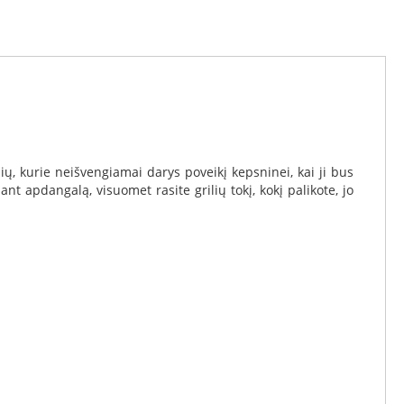
ų, kurie neišvengiamai darys poveikį kepsninei, kai ji bus
t apdangalą, visuomet rasite grilių tokį, kokį palikote, jo