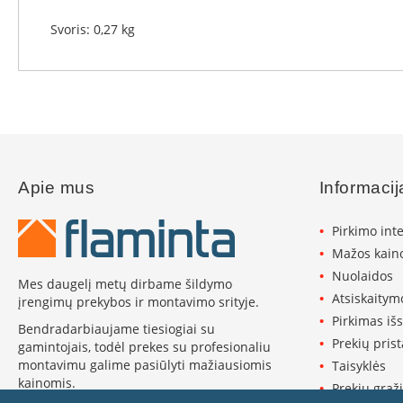
Koklinės
krosnelės
Svoris: 0,27 kg
Maisto
ruošimo
krosnelės
Pakabinamos
krosnelės
Granulinės
krosnelės
Apie mus
Informacij
Stiklai
po
Pirkimo int
krosnele
Mažos kaino
Krosnelių
Nuolaidos
pajungimo
Mes daugelį metų dirbame šildymo
Atsiskaitym
vamzdžiai
įrengimų prekybos ir montavimo srityje.
Pirkimas iš
Krosnelių
Bendradarbiaujame tiesiogiai su
Prekių pris
gamintojai
gamintojais, todėl prekes su profesionaliu
Morsø
montavimu galime pasiūlyti mažiausiomis
Taisyklės
kainomis.
Prekių grąži
Romotop