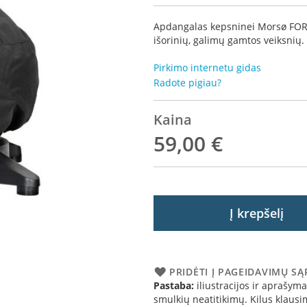
Apdangalas kepsninei Morsø FOR
išorinių, galimų gamtos veiksnių.
Pirkimo internetu gidas
Radote pigiau?
Kaina
59,00 €
Į krepšelį
PRIDĖTI Į PAGEIDAVIMŲ S
Pastaba:
iliustracijos ir aprašymai
smulkių neatitikimų. Kilus klau