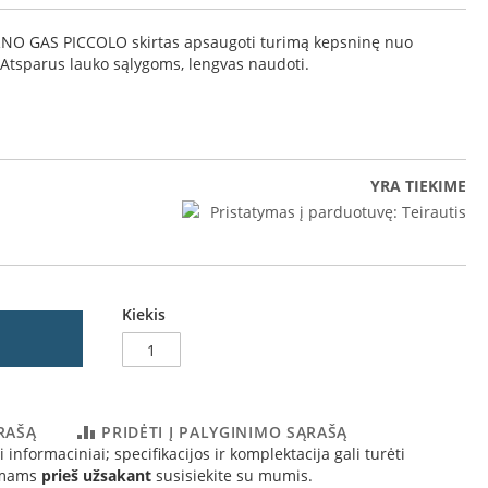
NO GAS PICCOLO skirtas apsaugoti turimą kepsninę nuo
 Atsparus lauko sąlygoms, lengvas naudoti.
YRA TIEKIME
Pristatymas į parduotuvę:
Teirautis
Kiekis
ĄRAŠĄ
PRIDĖTI Į PALYGINIMO SĄRAŠĄ
 informaciniai; specifikacijos ir komplektacija gali turėti
simams
prieš užsakant
susisiekite su mumis.