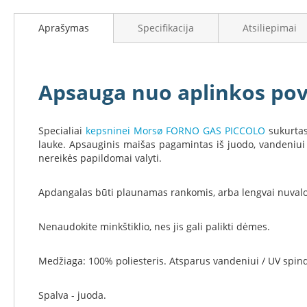
į
Židinių
galerijos
stiklai
Aprašymas
Specifikacija
Atsiliepimai
paradžią
Karščiui
atsparus
stiklas
Stiklas
Apsauga nuo aplinkos pov
grindims
Dūmtraukiai
Specialiai
kepsninei Morsø FORNO GAS PICCOLO
sukurtas
židiniams
lauke. Apsauginis maišas pagamintas iš juodo, vandeniui at
Krosnelės
nereikės papildomai valyti.
Ketaus
krosnelės
Apdangalas būti plaunamas rankomis, arba lengvai nuval
Krosnelės
su
Nenaudokite minkštiklio, nes jis gali palikti dėmes.
vandens
kontūru
Medžiaga: 100% poliesteris. Atsparus vandeniui / UV spin
Krosnelės
su
šilumokaičiu
Spalva - juoda.