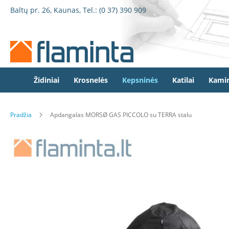
Židiniai
Pereiti
Baltų pr. 26, Kaunas, Tel.:
(0 37) 390 909
Židinio
prie
kapsulės
turinio
Dorako
Dorako
Linea
Defro
Židiniai
Krosnelės
Kepsninės
Katilai
Kamin
Home
Romotop
Pradžia
Apdangalas MORSØ GAS PICCOLO su TERRA stalu
Spartherm
Invicta
Eiti
Seguin
į
galerijos
Wanders
pabaigą
Morsø
Bronpi
Heta
Elektriniai