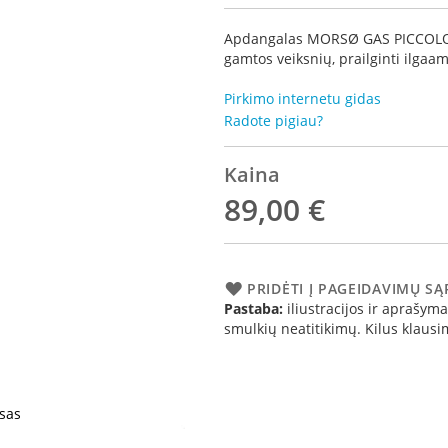
Apdangalas MORSØ GAS PICCOLO su
gamtos veiksnių, prailginti ilgaa
Pirkimo internetu gidas
Radote pigiau?
Kaina
89,00 €
PRIDĖTI Į PAGEIDAVIMŲ S
Pastaba:
iliustracijos ir aprašymai
smulkių neatitikimų. Kilus klau
isas