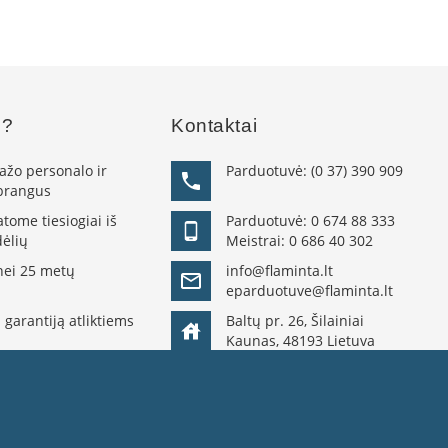
s?
Kontaktai
žo personalo ir
Parduotuvė:
(0 37) 390 909
 brangus
ome tiesiogiai iš
Parduotuvė:
0 674 88 333
ėlių
Meistrai:
0 686 40 302
nei 25 metų
info@flaminta.lt
eparduotuve@flaminta.lt
 garantiją atliktiems
Baltų pr. 26, Šilainiai
Kaunas, 48193 Lietuva