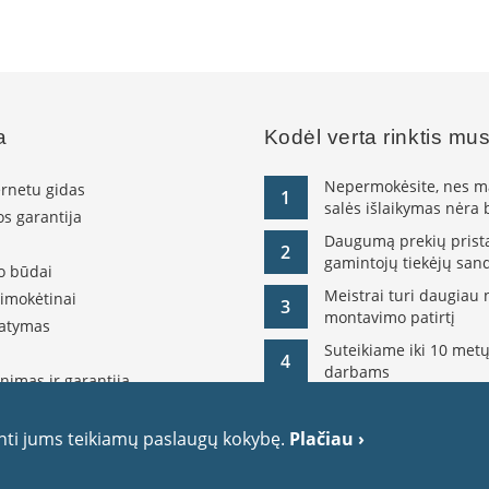
a
Kodėl verta rinktis mu
Nepermokėsite, nes ma
ernetu gidas
1
salės išlaikymas nėra
s garantija
Daugumą prekių pristat
2
gamintojų tiekėjų sand
o būdai
Meistrai turi daugiau 
simokėtinai
3
montavimo patirtį
tatymas
Suteikiame iki 10 metų
4
darbams
nimas ir garantija
olitika
itika
inti jums teikiamų paslaugų kokybę.
Plačiau ›