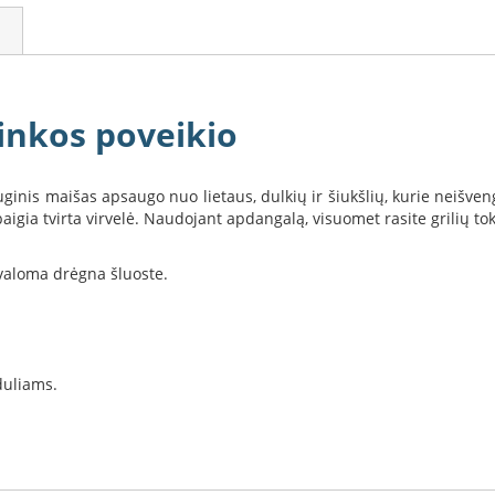
inkos poveikio
ginis maišas apsaugo nuo lietaus, dulkių ir šiukšlių, kurie neišve
aigia tvirta virvelė. Naudojant apdangalą, visuomet rasite grilių tokį
valoma drėgna šluoste.
duliams.