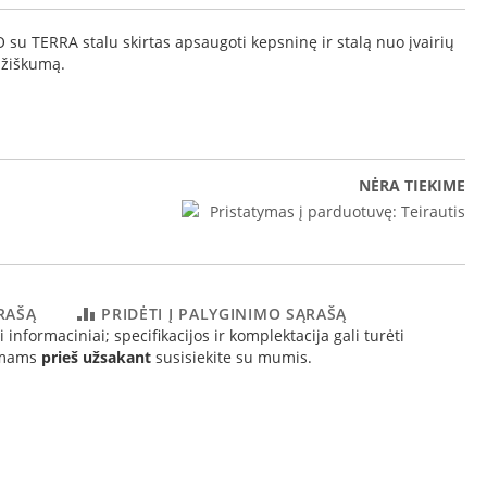
 TERRA stalu skirtas apsaugoti kepsninę ir stalą nuo įvairių
mžiškumą.
NĖRA TIEKIME
Pristatymas į parduotuvę:
Teirautis
ĄRAŠĄ
PRIDĖTI Į PALYGINIMO SĄRAŠĄ
 informaciniai; specifikacijos ir komplektacija gali turėti
simams
prieš užsakant
susisiekite su mumis.