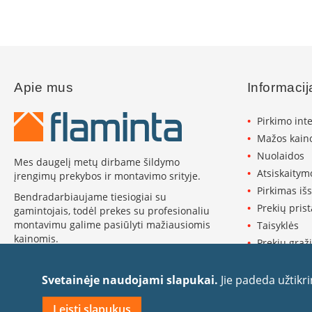
Koklinės
krosnelės
Maisto
ruošimo
krosnelės
Pakabinamos
Apie mus
Informacij
krosnelės
Pirkimo int
Granulinės
krosnelės
Mažos kaino
Nuolaidos
Stiklai
Mes daugelį metų dirbame šildymo
po
Atsiskaitym
įrengimų prekybos ir montavimo srityje.
krosnele
Pirkimas iš
Bendradarbiaujame tiesiogiai su
Krosnelių
Prekių pris
gamintojais, todėl prekes su profesionaliu
pajungimo
montavimu galime pasiūlyti mažiausiomis
Taisyklės
vamzdžiai
kainomis.
Prekių grąži
Krosnelių
Plačiau apie Flaminta ›
Privatumo p
gamintojai
Slapukų pol
Svetainėje naudojami slapukai.
Jie padeda užtikr
Morsø
Rekvizitai
Romotop
Leisti slapukus