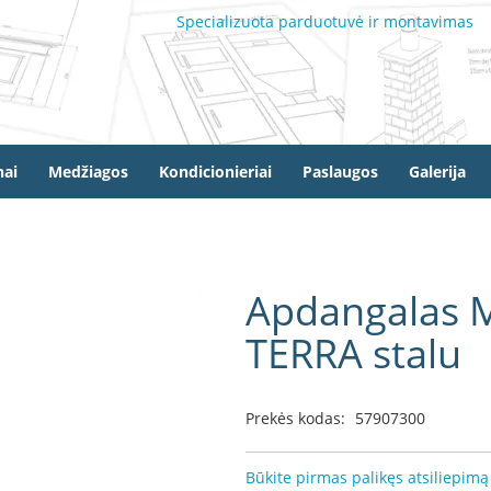
Specializuota parduotuvė ir montavimas
ai
Medžiagos
Kondicionieriai
Paslaugos
Galerija
Apdangalas 
TERRA stalu
Prekės kodas:
57907300
Būkite pirmas palikęs atsiliepimą