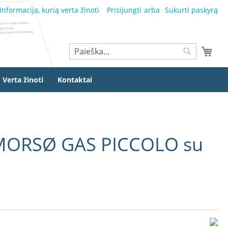
Informacija, kurią verta žinoti
Prisijungti
Sukurti paskyrą
Ieškoti
Mano
Ieškoti
Verta žinoti
Kontaktai
MORSØ GAS PICCOLO su