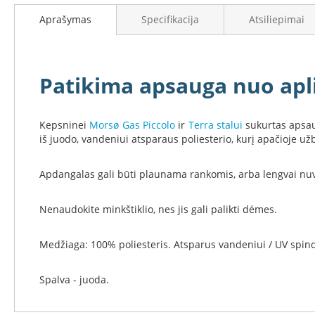
į
Židinių
Aprašymas
Specifikacija
Atsiliepimai
galerijos
stiklai
paradžią
Karščiui
atsparus
stiklas
Patikima apsauga nuo apl
Stiklas
grindims
Dūmtraukiai
Kepsninei
Morsø Gas Piccolo
ir
Terra stalui
sukurtas apsau
židiniams
iš juodo, vandeniui atsparaus poliesterio, kurį apačioje užb
Krosnelės
Ketaus
Apdangalas gali būti plaunama rankomis, arba lengvai nu
krosnelės
Krosnelės
Nenaudokite minkštiklio, nes jis gali palikti dėmes.
su
vandens
Medžiaga: 100% poliesteris. Atsparus vandeniui / UV spin
kontūru
Krosnelės
Spalva - juoda.
su
šilumokaičiu