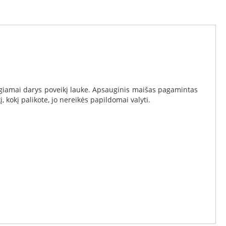
ngiamai darys poveikį lauke. Apsauginis maišas pagamintas
, kokį palikote, jo nereikės papildomai valyti.