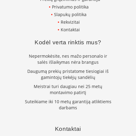
K
Privatumo politika
a
Slapukų politika
r
š
Rekvizitai
t
Kontaktai
o
o
Kodėl verta rinktis mus?
r
o
v
Nepermokėsite, nes mažo personalo ir
e
salės išlaikymas nėra brangus
n
Daugumą prekių pristatome tiesiogiai iš
t
gamintojų tiekėjų sandėlių
i
l
Meistrai turi daugiau nei 25 metų
i
montavimo patirtį
a
Suteikiame iki 10 metų garantiją atliktiems
t
darbams
o
r
i
a
Kontaktai
i