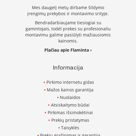
i
d
Mes daugelį metų dirbame šildymo
i
įrengimų prekybos ir montavimo srityje.
n
Bendradarbiaujame tiesiogiai su
i
gamintojais, todėl prekes su profesionaliu
a
i
montavimu galime pasiūlyti mažiausiomis
kainomis.
O
Plačiau apie Flaminta ›
r
t
a
Informacija
k
i
a
Pirkimo internetu gidas
i
Mažos kainos garantija
i
r
Nuolaidos
į
Atsiskaitymo būdai
r
a
Pirkimas išsimokėtinai
n
Prekių pristatymas
g
Taisyklės
a
Prekių grąžinimas ir garantija