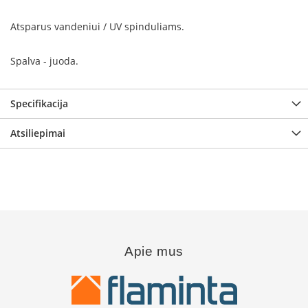
B
r
Atsparus vandeniui / UV spinduliams.
o
n
p
Spalva - juoda.
i
H
Specifikacija
e
t
Atsiliepimai
a
E
l
e
k
t
r
i
n
Apie mus
i
a
i
ž