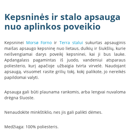
a
Kepsninės ir stalo apsauga
S
e
nuo aplinkos poveikio
g
u
i
Kepsninei
Morsø Forno
ir
Terra stalui
sukurtas apsauginis
n
maišas apsaugo kepsninę nuo lietaus, dulkių ir šiukšlių, kurie
neišvengiamai darys poveikį kepsninei, kai ji bus lauke.
W
Apdangalass pagamintas iš juodo, vandeniui atsparaus
a
poliesterio, kurį apačioje užbaigia tvirta virvelė. Naudojant
n
d
apsaugą, visuomet rasite grilių tokį, kokį palikote, jo nereikės
e
papildomai valyti.
r
s
Apsauga gali būti plaunama rankomis, arba lengvai nuvaloma
drėgna šluoste.
M
o
r
Nenaudokite minkštiklio, nes jis gali palikti dėmes.
s
ø
Medžiaga: 100% poliesteris.