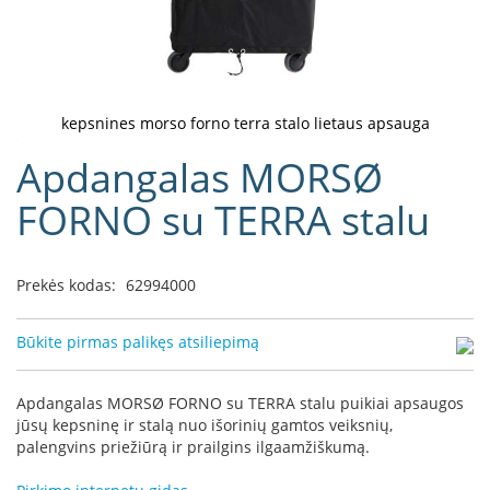
D
o
r
a
k
kepsnines morso forno terra stalo lietaus apsauga
o
Eiti
Apdangalas MORSØ
L
į
i
galerijos
FORNO su TERRA stalu
n
paradžią
e
a
Prekės kodas:
62994000
D
e
f
Būkite pirmas palikęs atsiliepimą
r
o
H
Apdangalas MORSØ FORNO su TERRA stalu puikiai apsaugos
o
jūsų kepsninę ir stalą nuo išorinių gamtos veiksnių,
m
palengvins priežiūrą ir prailgins ilgaamžiškumą.
e