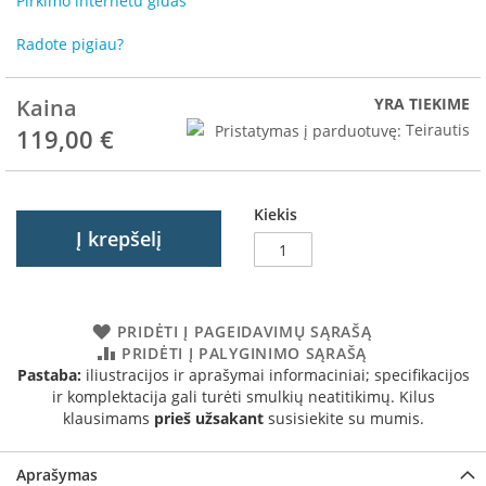
Pirkimo internetu gidas
R
o
Radote pigiau?
m
o
t
Kaina
YRA TIEKIME
o
Pristatymas į parduotuvę:
Teirautis
p
119,00 €
S
p
a
Kiekis
r
Į krepšelį
t
h
e
r
PRIDĖTI Į PAGEIDAVIMŲ SĄRAŠĄ
m
PRIDĖTI Į PALYGINIMO SĄRAŠĄ
Pastaba:
iliustracijos ir aprašymai informaciniai; specifikacijos
I
ir komplektacija gali turėti smulkių neatitikimų. Kilus
n
klausimams
prieš užsakant
susisiekite su mumis.
v
i
c
Aprašymas
t